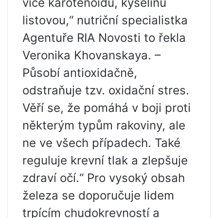
více karotenoidů, kyselinu
listovou,“ nutriční specialistka
Agentuře RIA Novosti to řekla
Veronika Khovanskaya. –
Působí antioxidačně,
odstraňuje tzv. oxidační stres.
Věří se, že pomáhá v boji proti
některým typům rakoviny, ale
ne ve všech případech. Také
reguluje krevní tlak a zlepšuje
zdraví očí.“ Pro vysoký obsah
železa se doporučuje lidem
trpícím chudokrevností a