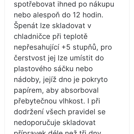
spotřebovat ihned po nákupu
nebo alespoň do 12 hodin.
Špenát lze skladovat v
chladničce při teplotě
nepřesahující +5 stupňů, pro
čerstvost jej lze umístit do
plastového sáčku nebo
nádoby, jejíž dno je pokryto
papírem, aby absorboval
přebytečnou vlhkost. I při
dodržení všech pravidel se
nedoporučuje skladovat
přípravek déle než tři dny.