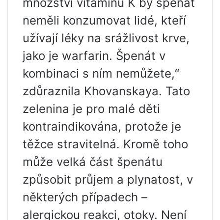
množství vitamínu K by špenát
neměli konzumovat lidé, kteří
užívají léky na srážlivost krve,
jako je warfarin. Špenát v
kombinaci s ním nemůžete,“
zdůraznila Khovanskaya. Tato
zelenina je pro malé děti
kontraindikována, protože je
těžce stravitelná. Kromě toho
může velká část špenátu
způsobit průjem a plynatost, v
některých případech –
alergickou reakci, otoky. Není