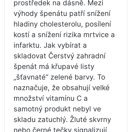
prostředek na dásně. Mezi
výhody špenátu patří snížení
hladiny cholesterolu, posílení
kostí a snížení rizika mrtvice a
infarktu. Jak vybírat a
skladovat Čerstvý zahradní
špenát má křupavé listy
„šťavnaté“ zelené barvy. To
naznačuje, že obsahují velké
množství vitamínu C a
samotný produkt nebyl ve
skladu zatuchlý. Žluté skvrny
nebo černé tečky signalizují,