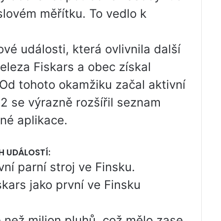
slovém měřítku. To vedlo k
vé události, která ovlivnila další
eleza Fiskars a obec získal
 Od tohoto okamžiku začal aktivní
32 se výrazně rozšířil seznam
né aplikace.
H UDÁLOSTÍ:
ní parní stroj ve Finsku.
kars jako první ve Finsku
 než milion pluhů, což mělo zase