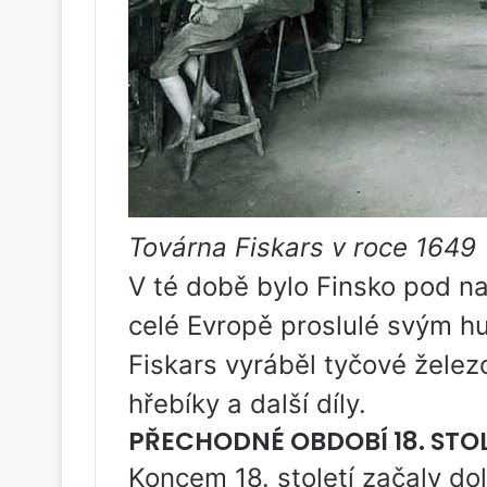
Továrna Fiskars v roce 1649
V té době bylo Finsko pod n
celé Evropě proslulé svým h
Fiskars vyráběl tyčové želez
hřebíky a další díly.
PŘECHODNÉ OBDOBÍ 18. STOL
Koncem 18. století začaly d