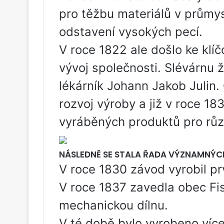
pro těžbu materiálů v průmy
odstavení vysokých pecí.
V roce 1822 ale došlo ke klíčo
vývoj společnosti. Slévárnu ž
lékárník Johann Jakob Julin.
rozvoj výroby a již v roce 18
vyráběných produktů pro růz
NÁSLEDNĚ SE STALA ŘADA VÝZNAMNÝC
V roce 1830 závod vyrobil prv
V roce 1837 zavedla obec Fis
mechanickou dílnu.
V té době bylo vyrobeno více