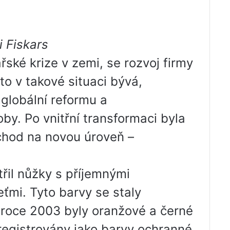
 Fiskars
ské krize v zemi, se rozvoj firmy
 to v takové situaci bývá,
 globální reformu a
oby. Po vnitřní transformaci byla
chod na novou úroveň –
řil nůžky s příjemnými
ťmi. Tyto barvy se staly
v roce 2003 byly oranžové a černé
aregistrovány jako barvy ochranné