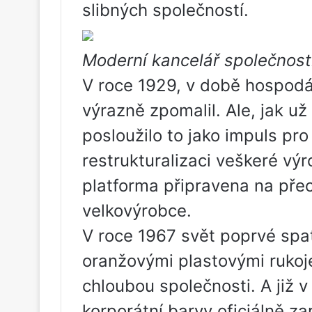
slibných společností.
Moderní kancelář společnosti
V roce 1929, v době hospodář
výrazně zpomalil. Ale, jak už
posloužilo to jako impuls pro
restrukturalizaci veškeré výr
platforma připravena na pře
velkovýrobce.
V roce 1967 svět poprvé spat
oranžovými plastovými rukoje
chloubou společnosti. A již 
korporátní barvy oficiálně z