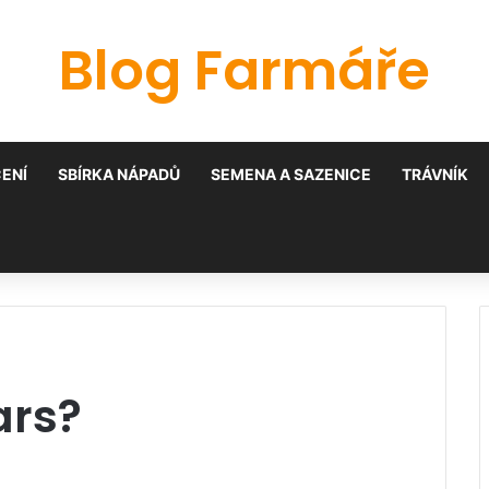
Blog Farmáře
ENÍ
SBÍRKA NÁPADŮ
SEMENA A SAZENICE
TRÁVNÍK
ars?