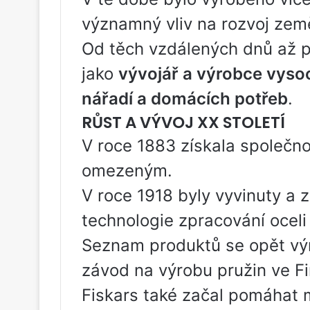
významný vliv na rozvoj země
Od těch vzdálených dnů až p
jako
vývojář a výrobce vyso
nářadí a domácích potřeb
.
RŮST A VÝVOJ XX STOLETÍ
V roce 1883 získala společno
omezeným.
V roce 1918 byly vyvinuty a
technologie zpracování ocel
Seznam produktů se opět výra
závod na výrobu pružin ve F
Fiskars také začal pomáhat 