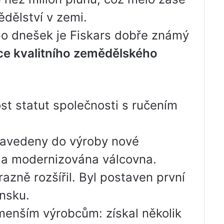
dělství v zemi.
o dnešek je Fiskars dobře známý
ce kvalitního zemědělského
st statut společnosti s ručením
 zavedeny do výroby nové
i a modernizována válcovna.
zně rozšířil. Byl postaven první
insku.
menším výrobcům: získal několik