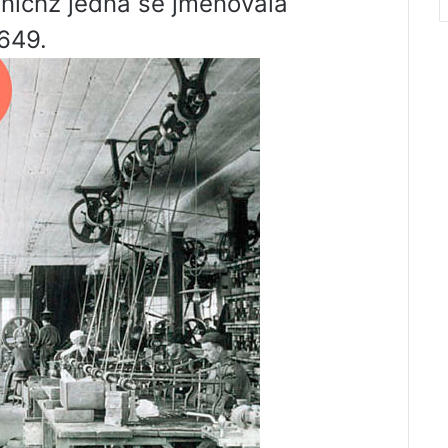
z nichž jedna se jmenovala
1649.