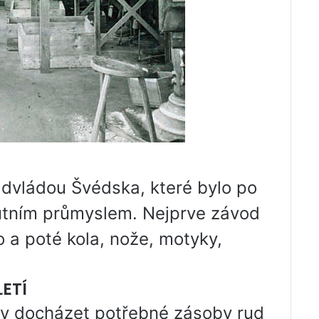
advládou Švédska, které bylo po
utním průmyslem. Nejprve závod
o a poté kola, nože, motyky,
ETÍ
oly docházet potřebné zásoby rud