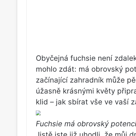
Obyčejná fuchsie není zdalek
mohlo zdát: má obrovský pot
začínající zahradník může pě
úžasně krásnými květy připra
klid – jak sbírat vše ve vaší 
Fuchsie má obrovský potenc
Jistě jste již uhodli, že můj 