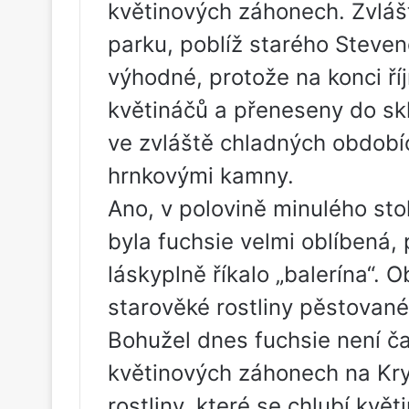
květinových záhonech. Zvláš
parku, poblíž starého Steven
výhodné, protože na konci ří
květináčů a přeneseny do sk
ve zvláště chladných období
hrnkovými kamny.
Ano, v polovině minulého stol
byla fuchsie velmi oblíbená, p
láskyplně říkalo „balerína“.
starověké rostliny pěstované
Bohužel dnes fuchsie není č
květinových záhonech na Kry
rostliny, které se chlubí kvě