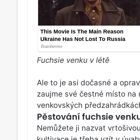
Fuchsie venku v létě
Ale to je asi dočasné a opra
zaujme své čestné místo na
venkovských předzahrádkác
Pěstování fuchsie venk
Nemůžete ji nazvat vrtošivou
kultivace je třeba vzít v úvah