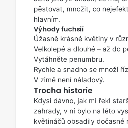
pěstovat, množit, co nejefekt
hlavním.
Výhody fuchsií
Úžasně krásné květiny v růz
Velkolepé a dlouhé – až do 
Vytáhněte penumbru.
Rychle a snadno se množí ří
V zimě není náladový.
Trocha historie
Kdysi dávno, jak mi řekl star
zahrady, v ní bylo na léto vy
květináčů obsadily dočasné 