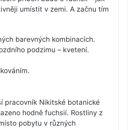
ivněji umístit v zemi. A začnu tím
ných barevných kombinacích.
pozdního podzimu – kvetení.
zkováním.
ší pracovník Nikitské botanické
sazeno hodně fuchsií. Rostliny z
místo pobytu v různých