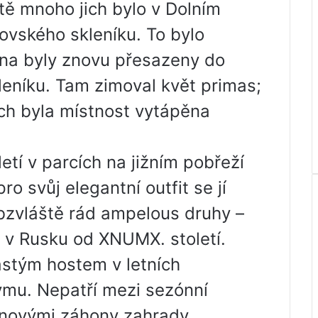
tě mnoho jich bylo v Dolním
ovského skleníku. To bylo
jna byly znovu přesazeny do
leníku. Tam zimoval květ primas;
ch byla místnost vytápěna
etí v parcích na jižním pobřeží
ro svůj elegantní outfit se jí
 Obzvláště rád ampelous druhy –
 v Rusku od XNUMX. století.
astým hostem v letních
mu. Nepatří mezi sezónní
tinovými záhony zahrady.