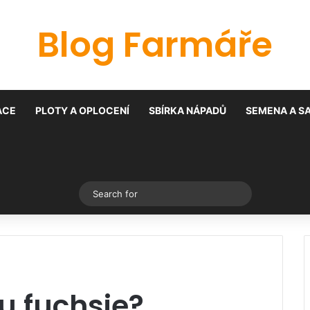
Blog Farmáře
ACE
PLOTY A OPLOCENÍ
SBÍRKA NÁPADŮ
SEMENA A S
Switch skin
Search
for
u fuchsie?