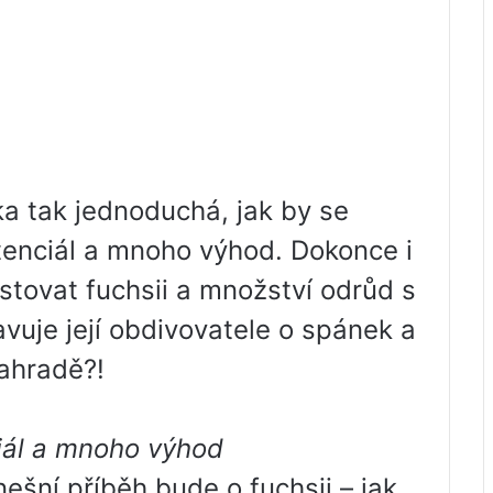
a tak jednoduchá, jak by se
enciál a mnoho výhod. Dokonce i
stovat fuchsii a množství odrůd s
vuje její obdivovatele o spánek a
zahradě?!
iál a mnoho výhod
dnešní příběh bude o fuchsii – jak