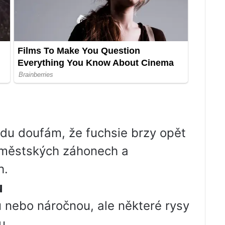
vdu doufám, že fuchsie brzy opět
 městských záhonech a
h.
u
 nebo náročnou, ale některé rysy
u.