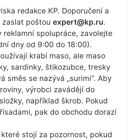
iska redakce KP. Doporučení a
 zaslat poštou
expert@kp.ru
.
 reklamní spolupráce, zavolejte
ní dny od 9:00 do 18:00).
oužívají krabí maso, ale maso
ky, sardinky, štikozubce, tresky
vá směs se nazývá „surimi“. Aby
roviny, výrobci zavádějí do
 složky, například škrob. Pokud
 přísadami, pak do obchodu dorazí
které stojí za pozornost, pokud