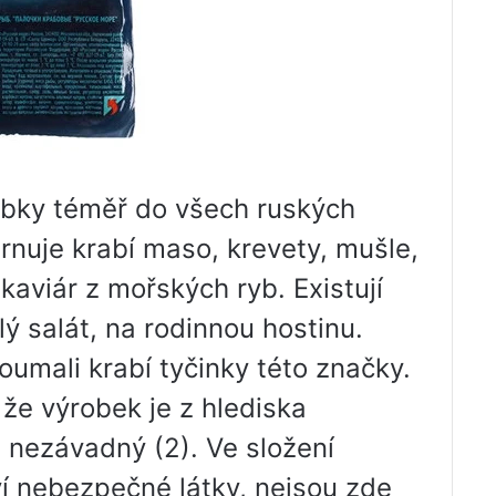
obky téměř do všech ruských
hrnuje krabí maso, krevety, mušle,
 kaviár z mořských ryb. Existují
ý salát, na rodinnou hostinu.
umali krabí tyčinky této značky.
že výrobek je z hlediska
 nezávadný (2). Ve složení
í nebezpečné látky, nejsou zde