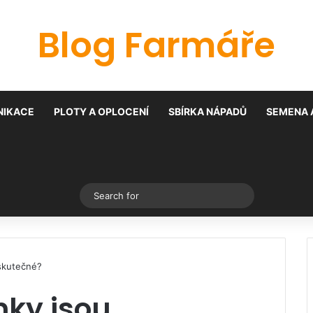
Blog Farmáře
IKACE
PLOTY A OPLOCENÍ
SBÍRKA NÁPADŮ
SEMENA 
Switch skin
Search
for
 skutečné?
nky jsou