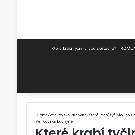
KOMUN
Které krabí tyčinky jsou skutečné?
Pinterest
Home
/
Venkovská kuchyně
/
Které krabí tyčinky jsou
Venkovská kuchyně
Které krabí tyči