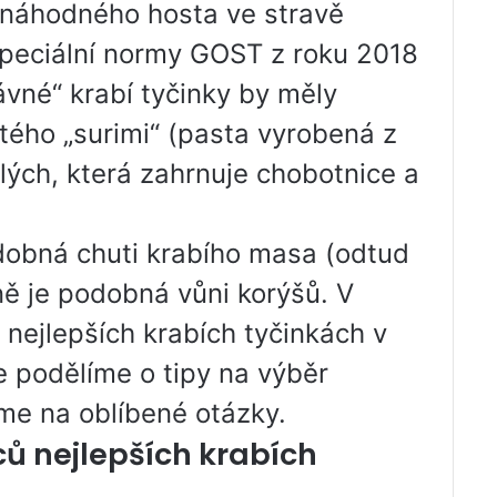
 náhodného hosta ve stravě
speciální normy GOST z roku 2018
ávné“ krabí tyčinky by měly
ého „surimi“ (pasta vyrobená z
lých, která zahrnuje chobotnice a
dobná chuti krabího masa (odtud
ě je podobná vůni korýšů. V
nejlepších krabích tyčinkách v
e podělíme o tipy na výběr
me na oblíbené otázky.
ů nejlepších krabích