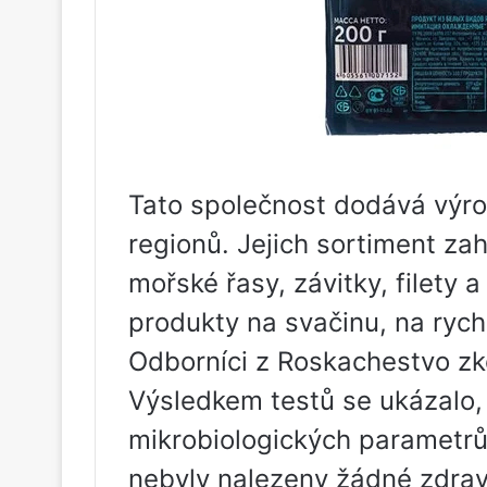
Tato společnost dodává výr
regionů. Jejich sortiment za
mořské řasy, závitky, filety a
produkty na svačinu, na rychl
Odborníci z Roskachestvo zko
Výsledkem testů se ukázalo, 
mikrobiologických parametrů
nebyly nalezeny žádné zdrav