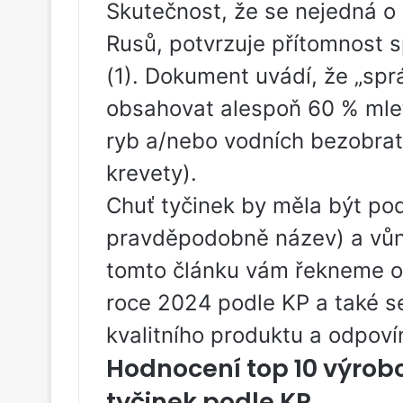
Skutečnost, že se nejedná o
Rusů, potvrzuje přítomnost 
(1). Dokument uvádí, že „spr
obsahovat alespoň 60 % mlet
ryb a/nebo vodních bezobrat
krevety).
Chuť tyčinek by měla být po
pravděpodobně název) a vůn
tomto článku vám řekneme o 
roce 2024 podle KP a také s
kvalitního produktu a odpoví
Hodnocení top 10 výrobc
tyčinek podle KP