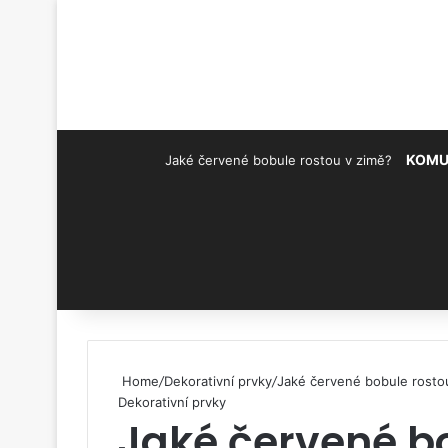
KOMU
Jaké červené bobule rostou v zimě?
Pinterest
Home
/
Dekorativní prvky
/
Jaké červené bobule rosto
Dekorativní prvky
Jaké červené bo