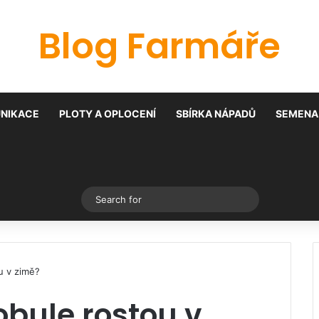
Blog Farmáře
NIKACE
PLOTY A OPLOCENÍ
SBÍRKA NÁPADŮ
SEMENA 
Switch skin
Search
for
u v zimě?
bule rostou v