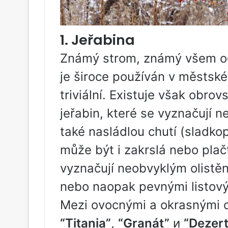
1. Jeřabina
Známý strom, známý všem od
je široce používán v městsk
triviální. Existuje však obro
jeřabin, které se vyznačují n
také nasládlou chutí (sladko
může být i zakrslá nebo plač
vyznačují neobvyklým olistě
nebo naopak pevnými listový
Mezi ovocnými a okrasnými od
“Titania”
,
“Granát”
и
“Dezert