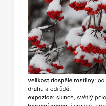
velikost dospělé rostliny
: od
druhu a odrůdě.
expozice
: slunce, světlý polo
barvení ovoce
: červená, ora