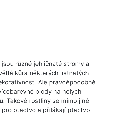
 jsou různé jehličnaté stromy a
ětlá kůra některých listnatých
dekorativnost. Ale pravděpodobně
 vícebarevné plody na holých
. Takové rostliny se mimo jiné
ro ptactvo a přilákají ptactvo