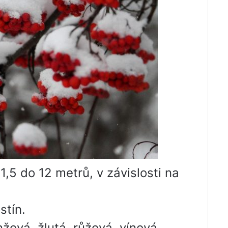
 1,5 do 12 metrů, v závislosti na
stín.
nžová, žlutá, růžová, vínová,