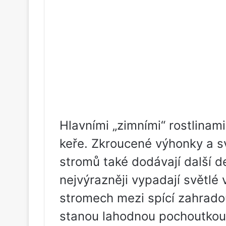
Hlavními „zimními“ rostlinami
keře. Zkroucené výhonky a sv
stromů také dodávají další 
nejvýrazněji vypadají světlé
stromech mezi spící zahradou
stanou lahodnou pochoutkou p