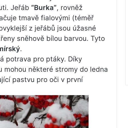
uti. Jeřáb
“Burka”
, rovněž
ačuje tmavě fialovými (téměř
vyklejší z jeřábů jsou úžasné
atřeny sněhově bílou barvou. Tyto
mírský
.
ná potrava pro ptáky. Díky
u mohou některé stromy do ledna
jící pastvu pro oči v první