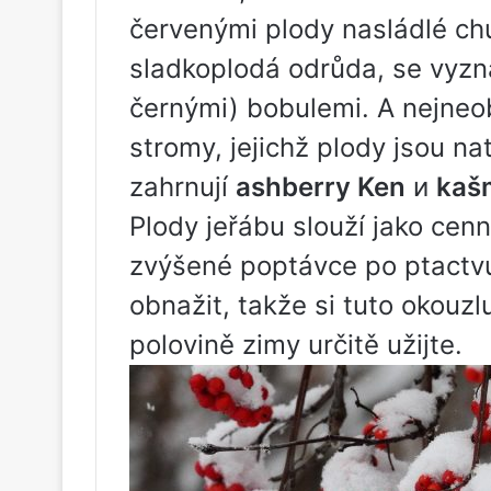
červenými plody nasládlé ch
sladkoplodá odrůda, se vyzn
černými) bobulemi. A nejneob
stromy, jejichž plody jsou n
zahrnují
ashberry Ken
и
kaš
Plody jeřábu slouží jako cen
zvýšené poptávce po ptactv
obnažit, takže si tuto okouzlu
polovině zimy určitě užijte.