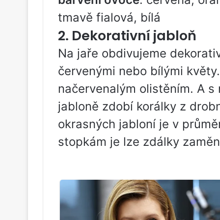
tmavě fialová, bílá
2. Dekorativní jabloň
Na jaře obdivujeme dekorati
červenými nebo bílými květy.
načervenalým olistěním. A 
jabloně zdobí korálky z drobn
okrasných jabloní je v průmě
stopkám je lze zdálky zaměni