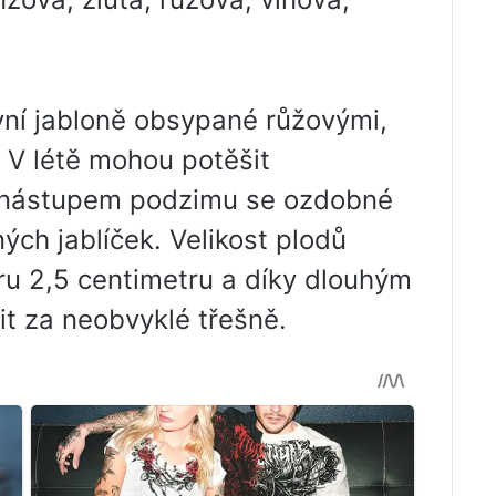
vní jabloně obsypané růžovými,
 V létě mohou potěšit
s nástupem podzimu se ozdobné
ých jablíček. Velikost plodů
ru 2,5 centimetru a díky dlouhým
t za neobvyklé třešně.