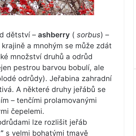
 dětství –
ashberry
(
sorbus
) –
é krajině a mnohým se může zdát
vské množství druhů a odrůd
ejen pestrou barvou bobulí, ale
plodé odrůdy). Jeřabina zahradní
tivá. A některé druhy jeřábů se
ním – tenčími prolamovanými
mi čepelemi.
růdami lze rozlišit jeřáb
”
s velmi bohatými tmavě