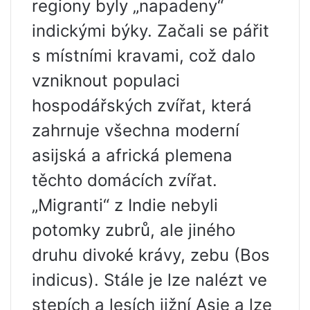
regiony byly „napadeny“
indickými býky. Začali se pářit
s místními kravami, což dalo
vzniknout populaci
hospodářských zvířat, která
zahrnuje všechna moderní
asijská a africká plemena
těchto domácích zvířat.
„Migranti“ z Indie nebyli
potomky zubrů, ale jiného
druhu divoké krávy, zebu (Bos
indicus). Stále je lze nalézt ve
stepích a lesích jižní Asie a lze