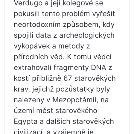
Verdugo a její kolegové se
pokusili tento problém vyřešit
neortodoxním způsobem, kdy
spojili data z archeologických
vykopávek a metody z
přírodních věd. K tomu vědci
extrahovali fragmenty DNA z
kostí přibližně 67 starověkých
krav, jejichž pozůstatky byly
nalezeny v Mezopotámii, na
území měst starověkého
Egypta a dalších starověkých
civilizací, a vzájemně je