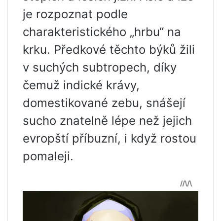
je rozpoznat podle
charakteristického „hrbu“ na
krku. Předkové těchto býků žili
v suchých subtropech, díky
čemuž indické krávy,
domestikované zebu, snášejí
sucho znatelně lépe než jejich
evropští příbuzní, i když rostou
pomaleji.