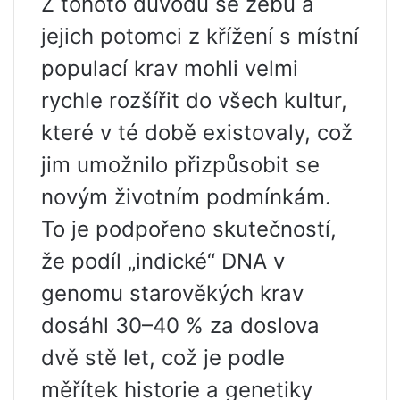
Z tohoto důvodu se zebu a
jejich potomci z křížení s místní
populací krav mohli velmi
rychle rozšířit do všech kultur,
které v té době existovaly, což
jim umožnilo přizpůsobit se
novým životním podmínkám.
To je podpořeno skutečností,
že podíl „indické“ DNA v
genomu starověkých krav
dosáhl 30–40 % za doslova
dvě stě let, což je podle
měřítek historie a genetiky