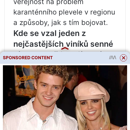
veřejnost na problém
karanténního plevele v regionu
a způsoby, jak s tím bojovat.
Kde se vzal jeden z
nejčastějších viníků senné
rýmy a proč je zajímavý?
SPONSORED CONTENT
Touto publikací Kommersant-
Science začíná sérii příběhů o
alergenech. Ve středním Rusku
období květu téměř skončilo, v
jižnějších oblastech stále
pokračuje. Hlavní postavou
sezóny je ambrózie, která