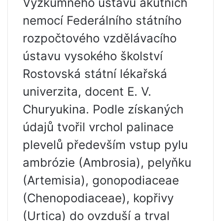
Výzkumného ústavu akutních
nemocí Federálního státního
rozpočtového vzdělávacího
ústavu vysokého školství
Rostovská státní lékařská
univerzita, docent E. V.
Churyukina. Podle získaných
údajů tvořil vrchol palinace
plevelů především vstup pylu
ambrózie (Ambrosia), pelyňku
(Artemisia), gonopodiaceae
(Chenopodiaceae), kopřivy
(Urtica) do ovzduší a trval