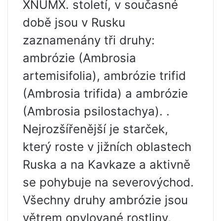
XNUMX. století, v současné
době jsou v Rusku
zaznamenány tři druhy:
ambrózie (Ambrosia
artemisifolia), ambrózie trifid
(Ambrosia trifida) a ambrózie
(Ambrosia psilostachya). .
Nejrozšířenější je starček,
který roste v jižních oblastech
Ruska a na Kavkaze a aktivně
se pohybuje na severovýchod.
Všechny druhy ambrózie jsou
větrem opylované rostliny,