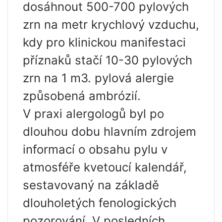
dosáhnout 500-700 pylových
zrn na metr krychlový vzduchu,
kdy pro klinickou manifestaci
příznaků stačí 10-30 pylových
zrn na 1 m3. pylová alergie
způsobená ambrózií.
V praxi alergologů byl po
dlouhou dobu hlavním zdrojem
informací o obsahu pylu v
atmosféře kvetoucí kalendář,
sestavovaný na základě
dlouholetých fenologických
pozorování. V posledních