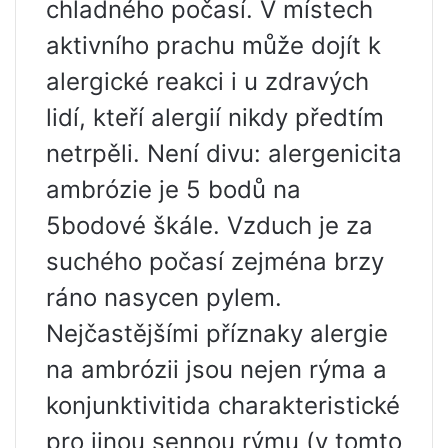
chladného počasí. V místech
aktivního prachu může dojít k
alergické reakci i u zdravých
lidí, kteří alergií nikdy předtím
netrpěli. Není divu: alergenicita
ambrózie je 5 bodů na
5bodové škále. Vzduch je za
suchého počasí zejména brzy
ráno nasycen pylem.
Nejčastějšími příznaky alergie
na ambrózii jsou nejen rýma a
konjunktivitida charakteristické
pro jinou sennou rýmu (v tomto