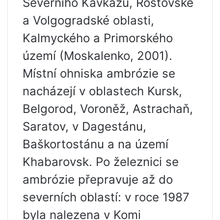
Severního Kavkazu, Rostovské
a Volgogradské oblasti,
Kalmyckého a Primorského
území (Moskalenko, 2001).
Místní ohniska ambrózie se
nacházejí v oblastech Kursk,
Belgorod, Voroněž, Astrachaň,
Saratov, v Dagestánu,
Baškortostánu a na území
Khabarovsk. Po železnici se
ambrózie přepravuje až do
severních oblastí: v roce 1987
byla nalezena v Komi