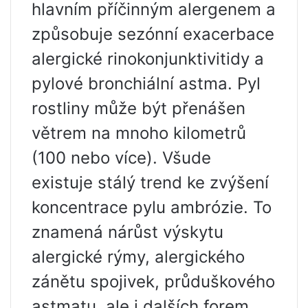
hlavním příčinným alergenem a
způsobuje sezónní exacerbace
alergické rinokonjunktivitidy a
pylové bronchiální astma. Pyl
rostliny může být přenášen
větrem na mnoho kilometrů
(100 nebo více). Všude
existuje stálý trend ke zvýšení
koncentrace pylu ambrózie. To
znamená nárůst výskytu
alergické rýmy, alergického
zánětu spojivek, průduškového
astmatu, ale i dalších forem