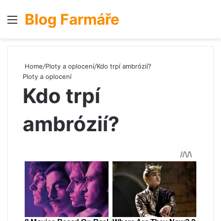
Blog Farmáře
Menu
S
Home
/
Ploty a oplocení
/
Kdo trpí ambrózií?
Ploty a oplocení
Kdo trpí
ambrózií?