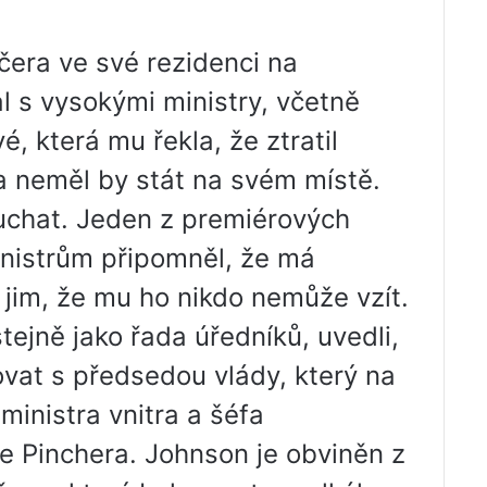
čera ve své rezidenci na
l s vysokými ministry, včetně
vé, která mu řekla, že ztratil
a neměl by stát na svém místě.
ouchat. Jeden z premiérových
inistrům připomněl, že má
l jim, že mu ho nikdo nemůže vzít.
stejně jako řada úředníků, uvedli,
vat s předsedou vlády, který na
ministra vnitra a šéfa
e Pinchera. Johnson je obviněn z