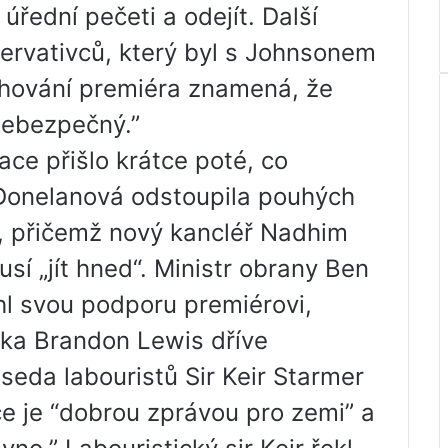
řední pečeti a odejít. Další
ervativců, který byl s Johnsonem
“Chování premiéra znamená, že
nebezpečný.”
ce přišlo krátce poté, co
e Donelanová odstoupila pouhých
, přičemž nový kancléř Nadhim
sí „jít hned“. Ministr obrany Ben
áhl svou podporu premiérovi,
ska Brandon Lewis dříve
seda labouristů Sir Keir Starmer
e je “dobrou zprávou pro zemi” a