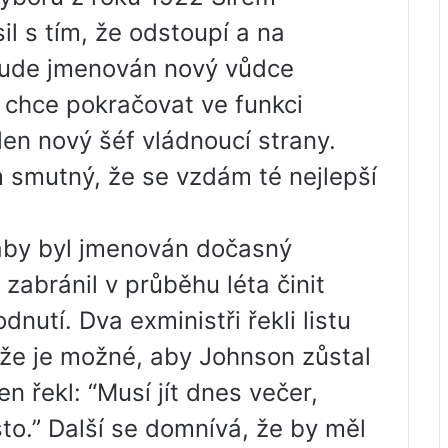
 s tím, že odstoupí a na
 bude jmenován nový vůdce
 chce pokračovat ve funkci
en nový šéf vládnoucí strany.
em smutný, že se vzdám té nejlepší
aby byl jmenován dočasný
zabránil v průběhu léta činit
nutí. Dva exministři řekli listu
 že je možné, aby Johnson zůstal
 řekl: “Musí jít dnes večer,
to.” Další se domnívá, že by měl