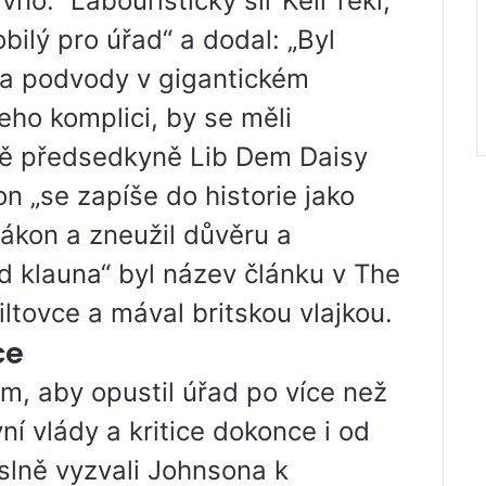
no.” Labouristický sir Keir řekl,
bilý pro úřad“ a dodal: „Byl
 a podvody v gigantickém
 jeho komplici, by se měli
ně předsedkyně Lib Dem Daisy
 „se zapíše do historie jako
 zákon a zneužil důvěru a
Pád klauna“ byl název článku v The
tovce a mával britskou vlajkou.
ce
m, aby opustil úřad po více než
í vlády a kritice dokonce i od
slně vyzvali Johnsona k