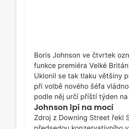
Boris Johnson ve čtvrtek ozn
funkce premiéra Velké Britán
Uklonil se tak tlaku většiny p
při volbě nového šéfa vládno
podle něj určí příští týden n
Johnson lpí na moci
Zdroj z Downing Street řekl 
předsedou konzervativního v