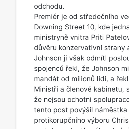
odchodu.
Premiér je od středečního ve
Downing Street 10, kde jedna
ministryně vnitra Priti Patelo
důvěru konzervativní strany 
Johnson ji však odmítl posl
spojenců řekl, že Johnson m
mandát od milionů lidí, a řek
Ministři a členové kabinetu, 
že nejsou ochotni spolupraco
tento post povýšil náměstka 
protikorupčního výboru Chris