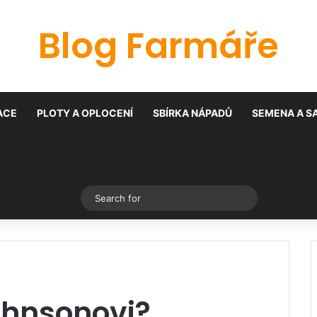
Blog Farmáře
ACE
PLOTY A OPLOCENÍ
SBÍRKA NÁPADŮ
SEMENA A S
Switch skin
Search
for
ohnsonovi?