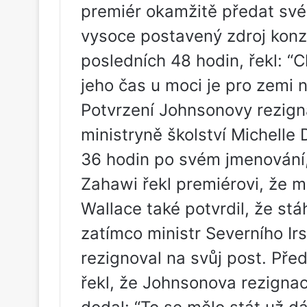
premiér okamžitě předat své ú
vysoce postavený zdroj konz
posledních 48 hodin, řekl: 
jeho čas u moci je pro zemi 
Potvrzení Johnsonovy rezigna
ministryně školství Michell
36 hodin po svém jmenování
Zahawi řekl premiérovi, že mu
Wallace také potvrdil, že st
zatímco ministr Severního Ir
rezignoval na svůj post. Před
řekl, že Johnsonova rezignac