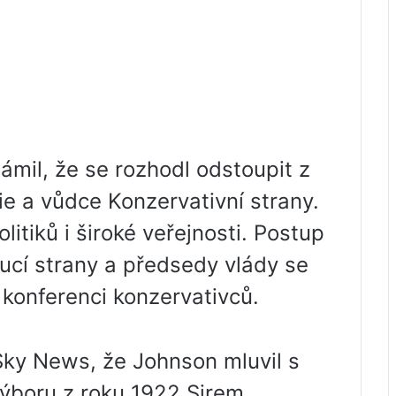
ámil, že se rozhodl odstoupit z
ie a vůdce Konzervativní strany.
olitiků i široké veřejnosti. Postup
ucí strany a předsedy vlády se
a konferenci konzervativců.
Sky News, že Johnson mluvil s
ýboru z roku 1922 Sirem