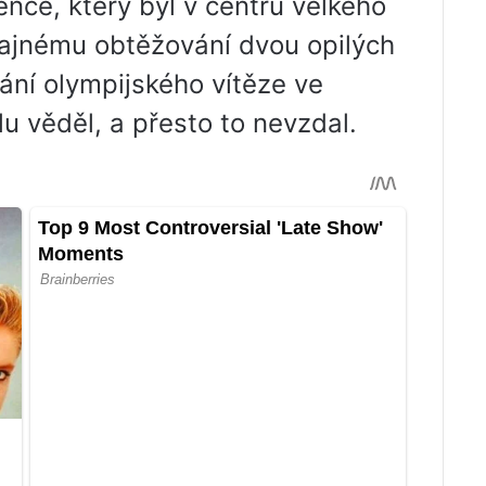
ěnce, který byl v centru velkého
dajnému obtěžování dvou opilých
ání olympijského vítěze ve
u věděl, a přesto to nevzdal.