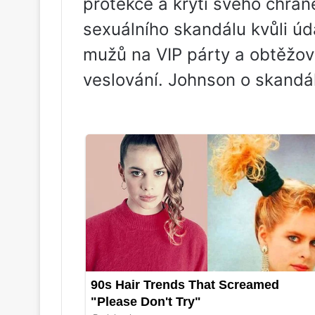
protekce a krytí svého chrán
sexuálního skandálu kvůli ú
mužů na VIP párty a obtěžov
veslování. Johnson o skandál