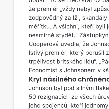
dodal: “To se mělo stát už dáv
že premiér „vždy nebyl způso
zodpovědný za lži, skandály
měřítku. A všichni, kteří byli
nesmírně stydět.“ Zástupky
Cooperová uvedla, že Johnson
lstivý premiér, který porušil
trpělivost britského lidu“. „
Economist s Johnsonem v kšil
Kryl násilného chráněn
Johnson byl pod silným tlake
50 rezignacích ze všech úrovn
jeho spojenců, kteří jednomy