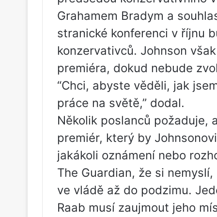
Grahamem Bradym a souhlasil
stranické konferenci v říjnu
konzervativců. Johnson však
premiéra, dokud nebude zvol
“Chci, abyste věděli, jak js
práce na světě,” dodal.
Několik poslanců požaduje, 
premiér, který by Johnsonovi 
jakákoli oznámení nebo rozhod
The Guardian, že si nemyslí,
ve vládě až do podzimu. Jeden
Raab musí zaujmout jeho mís