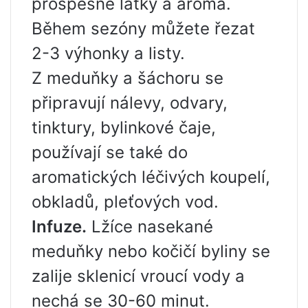
prospěšné látky a aroma.
Během sezóny můžete řezat
2-3 výhonky a listy.
Z meduňky a šáchoru se
připravují nálevy, odvary,
tinktury, bylinkové čaje,
používají se také do
aromatických léčivých koupelí,
obkladů, pleťových vod.
Infuze.
Lžíce nasekané
meduňky nebo kočičí byliny se
zalije sklenicí vroucí vody a
nechá se 30-60 minut.