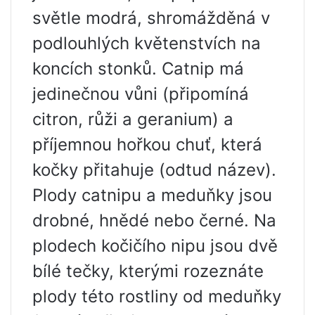
světle modrá, shromážděná v
podlouhlých květenstvích na
koncích stonků. Catnip má
jedinečnou vůni (připomíná
citron, růži a geranium) a
příjemnou hořkou chuť, která
kočky přitahuje (odtud název).
Plody catnipu a meduňky jsou
drobné, hnědé nebo černé. Na
plodech kočičího nipu jsou dvě
bílé tečky, kterými rozeznáte
plody této rostliny od meduňky