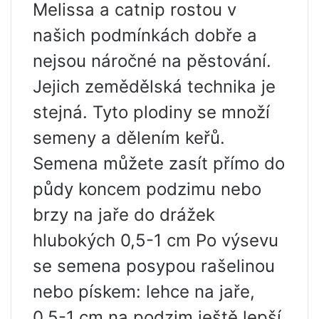
Melissa a catnip rostou v
našich podmínkách dobře a
nejsou náročné na pěstování.
Jejich zemědělská technika je
stejná. Tyto plodiny se množí
semeny a dělením keřů.
Semena můžete zasít přímo do
půdy koncem podzimu nebo
brzy na jaře do drážek
hlubokých 0,5-1 cm Po výsevu
se semena posypou rašelinou
nebo pískem: lehce na jaře,
0,5-1 cm na podzim ještě lepší