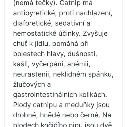
(nemá tečky). Catnip má
antipyretické, proti nachlazení,
diaforetické, sedativní a
hemostatické účinky. Zvyšuje
chuť k jídlu, pomáhá při
bolestech hlavy, dušnosti,
kašli, vyčerpání, anémii,
neurastenii, neklidném spánku,
žlučových a
gastrointestinálních kolikách.
Plody catnipu a meduňky jsou
drobné, hnědé nebo černé. Na
plodech kočičího nipu jsou dvě