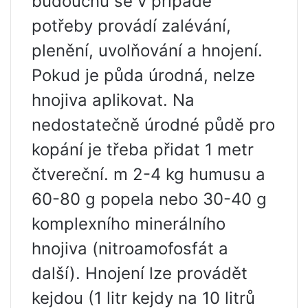
budoucnu se v případě
potřeby provádí zalévání,
plenění, uvolňování a hnojení.
Pokud je půda úrodná, nelze
hnojiva aplikovat. Na
nedostatečně úrodné půdě pro
kopání je třeba přidat 1 metr
čtvereční. m 2-4 kg humusu a
60-80 g popela nebo 30-40 g
komplexního minerálního
hnojiva (nitroamofosfát a
další). Hnojení lze provádět
kejdou (1 litr kejdy na 10 litrů