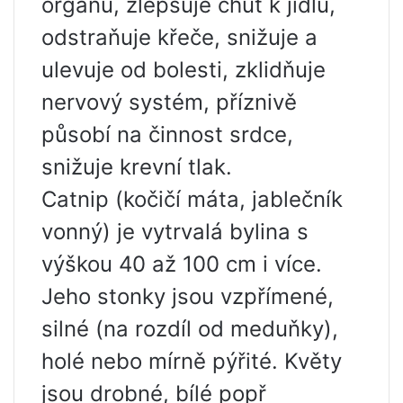
orgánů, zlepšuje chuť k jídlu,
odstraňuje křeče, snižuje a
ulevuje od bolesti, zklidňuje
nervový systém, příznivě
působí na činnost srdce,
snižuje krevní tlak.
Catnip (kočičí máta, jablečník
vonný) je vytrvalá bylina s
výškou 40 až 100 cm i více.
Jeho stonky jsou vzpřímené,
silné (na rozdíl od meduňky),
holé nebo mírně pýřité. Květy
jsou drobné, bílé popř