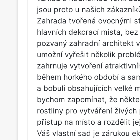
jsou proto u našich zákazník
Zahrada tvořená ovocnými st
hlavních dekorací místa, bez 
pozvaný zahradní architekt 
umožní vyřešit několik prob
zahrnuje vytvoření atraktivní
během horkého období a sam
a bobulí obsahujících velké 
bychom zapomínat, že někter
rostliny pro vytváření živýc
přístup na místo a rozdělit 
Váš vlastní sad je zárukou e