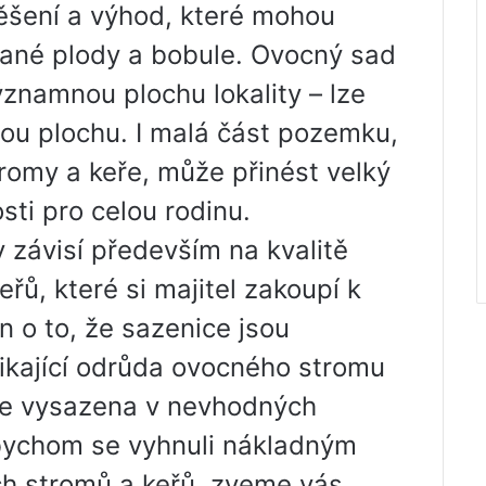
ěšení a výhod, které mohou
rané plody a bobule. Ovocný sad
ýznamnou plochu lokality – lze
lou plochu. I malá část pozemku,
romy a keře, může přinést velký
sti pro celou rodinu.
 závisí především na kvalitě
řů, které si majitel zakoupí k
n o to, že sazenice jsou
ikající odrůda ovocného stromu
je vysazena v nevhodných
bychom se vyhnuli nákladným
h stromů a keřů, zveme vás,