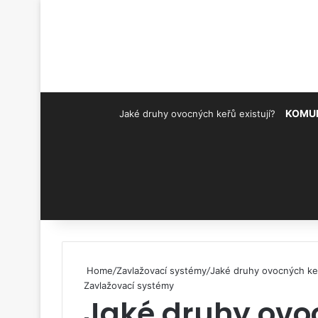
KOMU
Jaké druhy ovocných keřů existují?
Pinterest
Home
/
Zavlažovací systémy
/
Jaké druhy ovocných keř
Zavlažovací systémy
Jaké druhy ovo