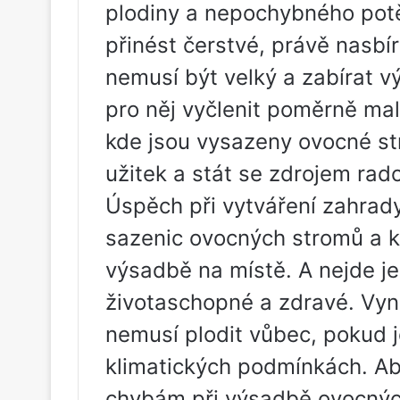
plodiny a nepochybného pot
přinést čerstvé, právě nasbí
nemusí být velký a zabírat v
pro něj vyčlenit poměrně ma
kde jsou vysazeny ovocné st
užitek a stát se zdrojem rado
Úspěch při vytváření zahrady
sazenic ovocných stromů a ke
výsadbě na místě. A nejde je
životaschopné a zdravé. Vyn
nemusí plodit vůbec, pokud 
klimatických podmínkách. A
chybám při výsadbě ovocnýc