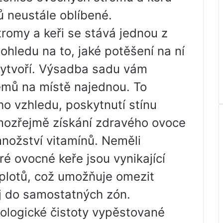
ů neustále oblíbené.
romy a keři se stává jednou z
ohledu na to, jaké potěšení na ní
vytvoří. Výsadba sadu vám
lémů na místě najednou. To
ho vzhledu, poskytnutí stínu
ozřejmě získání zdravého ovoce
množství vitamínů. Neměli
é ovocné keře jsou vynikající
h plotů, což umožňuje omezit
jej do samostatných zón.
kologické čistoty vypěstované