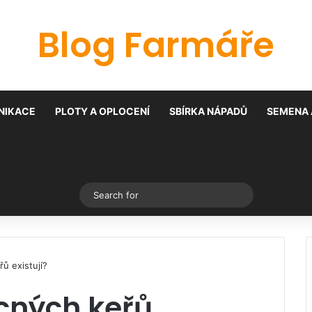
Blog Farmáře
NIKACE
PLOTY A OPLOCENÍ
SBÍRKA NÁPADŮ
SEMENA 
Switch skin
Search
for
ů existují?
cných keřů