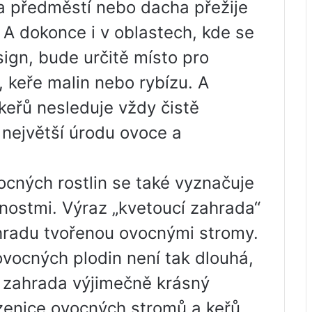
 předměstí nebo dacha přežije
A dokonce i v oblastech, kde se
sign, bude určitě místo pro
, keře malin nebo rybízu. A
eřů nesleduje vždy čistě
o největší úrodu ovoce a
cných rostlin se také vyznačuje
nostmi. Výraz „kvetoucí zahrada“
hradu tvořenou ovocnými stromy.
ovocných plodin není tak dlouhá,
á zahrada výjimečně krásný
zenice ovocných stromů a keřů