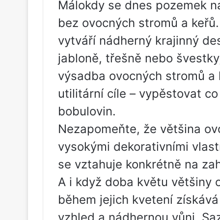
Málokdy se dnes pozemek na
bez ovocných stromů a keřů. 
vytváří nádherný krajinný de
jabloně, třešně nebo švestky
výsadba ovocných stromů a k
utilitární cíle – vypěstovat c
bobulovin.
Nezapomeňte, že většina ovo
vysokými dekorativními vlast
se vztahuje konkrétně na za
A i když doba květu většiny 
během jejich kvetení získáv
vzhled a nádhernou vůni. Sa