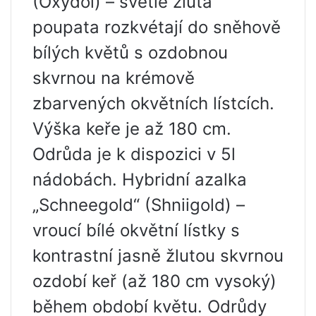
(Oxydol) – světle žlutá
poupata rozkvétají do sněhově
bílých květů s ozdobnou
skvrnou na krémově
zbarvených okvětních lístcích.
Výška keře je až 180 cm.
Odrůda je k dispozici v 5l
nádobách. Hybridní azalka
„Schneegold“ (Shniigold) –
vroucí bílé okvětní lístky s
kontrastní jasně žlutou skvrnou
ozdobí keř (až 180 cm vysoký)
během období květu. Odrůdy