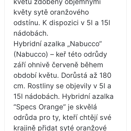
květu zdobený objemnými
květy sytě oranžového
odstínu. K dispozici v 5l a 15l
nádobách.
Hybridní azalka „Nabucco“
(Nabucco) – keř této odrůdy
září ohnivě červeně během
období květu. Dorůstá až 180
cm. Rostliny se objevily v 5l a
15l nádobách. Hybridní azalka
“Specs Orange” je skvělá
odrůda pro ty, kteří chtějí své
krajině přidat syté oranžové