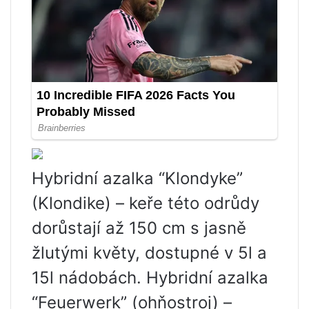
Hybridní azalka “Klondyke”
(Klondike) – keře této odrůdy
dorůstají až 150 cm s jasně
žlutými květy, dostupné v 5l a
15l nádobách. Hybridní azalka
“Feuerwerk” (ohňostroj) –