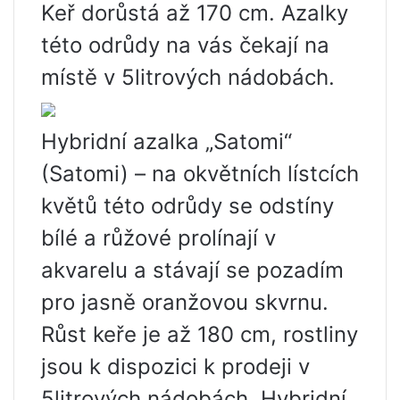
Keř dorůstá až 170 cm. Azalky
této odrůdy na vás čekají na
místě v 5litrových nádobách.
Hybridní azalka „Satomi“
(Satomi) – na okvětních lístcích
květů této odrůdy se odstíny
bílé a růžové prolínají v
akvarelu a stávají se pozadím
pro jasně oranžovou skvrnu.
Růst keře je až 180 cm, rostliny
jsou k dispozici k prodeji v
5litrových nádobách. Hybridní