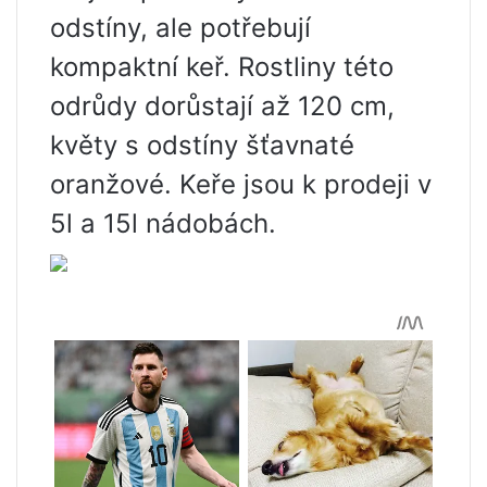
odstíny, ale potřebují
kompaktní keř. Rostliny této
odrůdy dorůstají až 120 cm,
květy s odstíny šťavnaté
oranžové. Keře jsou k prodeji v
5l a 15l nádobách.