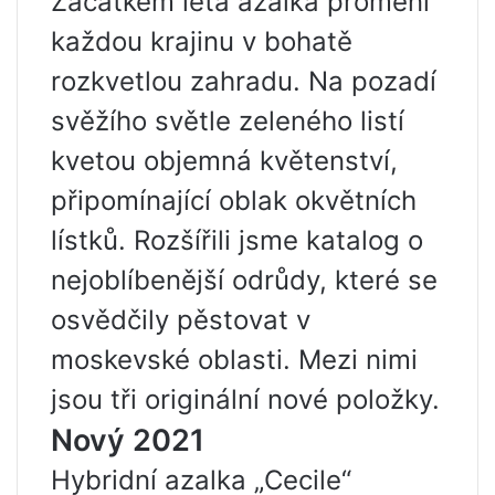
Začátkem léta azalka promění
každou krajinu v bohatě
rozkvetlou zahradu. Na pozadí
svěžího světle zeleného listí
kvetou objemná květenství,
připomínající oblak okvětních
lístků. Rozšířili jsme katalog o
nejoblíbenější odrůdy, které se
osvědčily pěstovat v
moskevské oblasti. Mezi nimi
jsou tři originální nové položky.
Nový 2021
Hybridní azalka „Cecile“