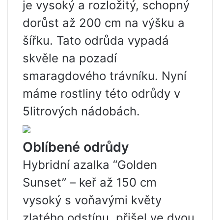
je vysoký a rozložitý, schopný
dorůst až 200 cm na výšku a
šířku. Tato odrůda vypadá
skvěle na pozadí
smaragdového trávníku. Nyní
máme rostliny této odrůdy v
5litrových nádobách.
Oblíbené odrůdy
Hybridní azalka “Golden
Sunset” – keř až 150 cm
vysoký s voňavými květy
zlatého odstínu, přišel ve dvou