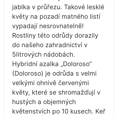
jablka v průřezu. Takové lesklé
květy na pozadí matného listí
vypadají nesrovnatelně!
Rostliny této odrůdy dorazily
do našeho zahradnictví v
5litrových nádobách.
Hybridní azalka „Doloroso“
(Doloroso) je odrůda s velmi
velkými ohnivě červenými
květy, které se shromažďují v
hustých a objemných
květenstvích po 10 kusech. Keř