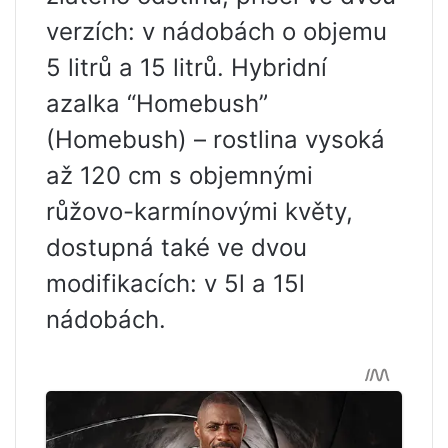
verzích: v nádobách o objemu
5 litrů a 15 litrů. Hybridní
azalka “Homebush”
(Homebush) – rostlina vysoká
až 120 cm s objemnými
růžovo-karmínovými květy,
dostupná také ve dvou
modifikacích: v 5l a 15l
nádobách.