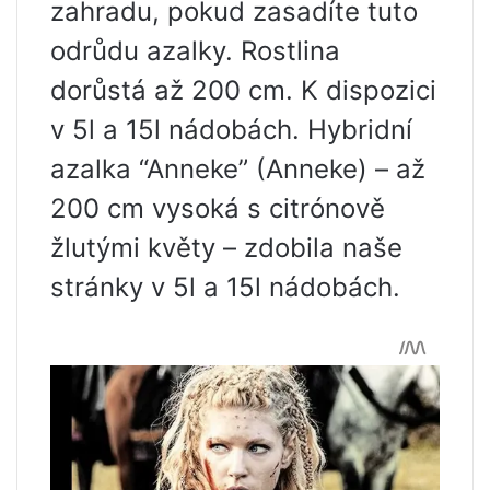
zahradu, pokud zasadíte tuto
odrůdu azalky. Rostlina
dorůstá až 200 cm. K dispozici
v 5l a 15l nádobách. Hybridní
azalka “Anneke” (Anneke) – až
200 cm vysoká s citrónově
žlutými květy – zdobila naše
stránky v 5l a 15l nádobách.