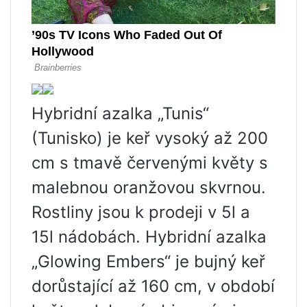
Hybridní azalka „Tunis“
(Tunisko) je keř vysoký až 200
cm s tmavě červenými květy s
malebnou oranžovou skvrnou.
Rostliny jsou k prodeji v 5l a
15l nádobách. Hybridní azalka
„Glowing Embers“ je bujný keř
dorůstající až 160 cm, v období