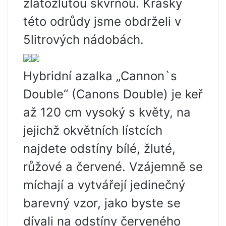
zlatožlutou skvrnou. Krásky
této odrůdy jsme obdrželi v
5litrových nádobách.
Hybridní azalka „Cannon`s
Double“ (Canons Double) je keř
až 120 cm vysoký s květy, na
jejichž okvětních lístcích
najdete odstíny bílé, žluté,
růžové a červené. Vzájemně se
míchají a vytvářejí jedinečný
barevný vzor, ​​jako byste se
dívali na odstíny červeného