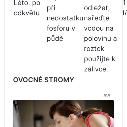
Léto, po
1
při
odležet,
odkvětu
l
nedostatku
nařeďte
fosforu v
vodou na
půdě
polovinu a
roztok
použijte k
zálivce.
OVOCNÉ STROMY