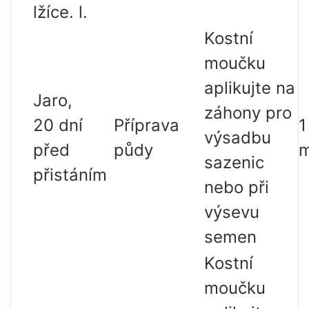
lžíce. l.
Kostní
moučku
aplikujte na
Jaro,
záhony pro
20 dní
Příprava
1
výsadbu
před
půdy
sazenic
přistáním
nebo při
výsevu
semen
Kostní
moučku