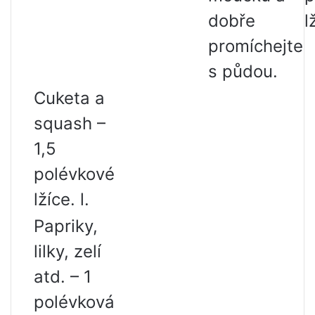
dobře
l
promíchejte
s půdou.
Cuketa a
squash –
1,5
polévkové
lžíce. l.
Papriky,
lilky, zelí
atd. – 1
polévková