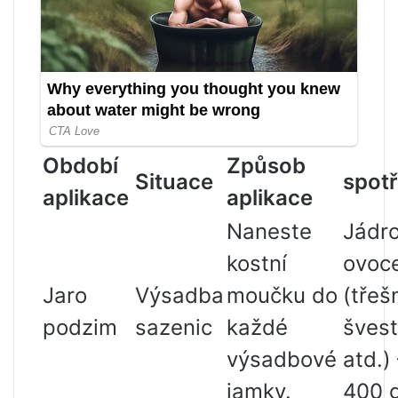
Období
Způsob
Situace
spot
aplikace
aplikace
Naneste
Jádr
kostní
ovoc
Jaro
Výsadba
moučku do
(třeš
podzim
sazenic
každé
šves
výsadbové
atd.)
jamky.
400 