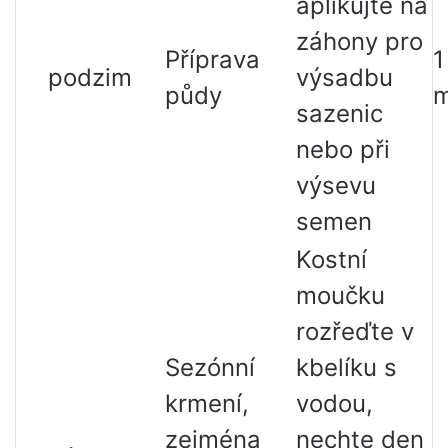
aplikujte na
záhony pro
Příprava
1
podzim
výsadbu
půdy
sazenic
nebo při
výsevu
semen
Kostní
moučku
rozřeďte v
Sezónní
kbelíku s
krmení,
vodou,
zejména
nechte den