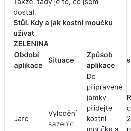
Takže, tady je to, co jsem
dostal.
Stůl. Kdy a jak kostní moučku
užívat
ZELENINA
Období
Způsob
Situace
s
aplikace
aplikace
Do
připravené
jamky
R
přidejte
o
Vylodění
Jaro
kostní
2
sazenic
moučku a
p