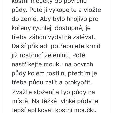
kostní moučky po povrchu
půdy. Poté ji vykopejte a vložte
do země. Aby bylo hnojivo pro
kořeny rychleji dostupné, je
třeba záhon vydatně zalévat.
Další příklad: potřebujete krmit
již rostoucí zeleninu. Poté
nastříkejte mouku na povrch
půdy kolem rostlin, předtím je
třeba půdu zalít a prokypřit.
Zvažte složení a typ půdy na
místě. Na těžké, vlhké půdy je
lepší aplikovat kostní moučku