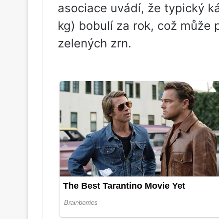
asociace uvádí, že typický ká
kg) bobulí za rok, což může př
zelených zrn.