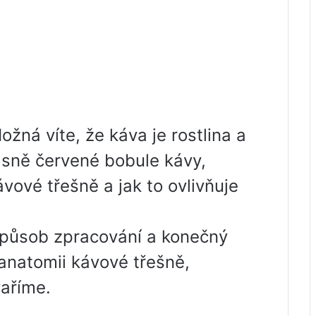
ná víte, že káva je rostlina a
jasně červené bobule kávy,
kávové třešně a jak to ovlivňuje
 způsob zpracování a konečný
 anatomii kávové třešně,
vaříme.