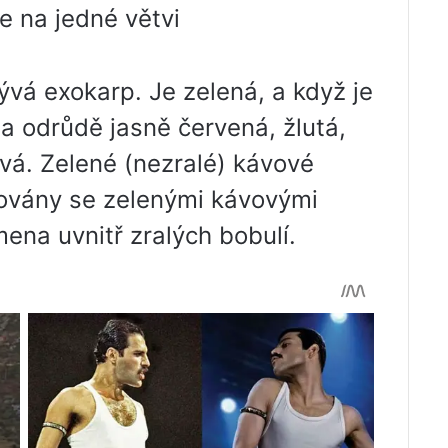
e na jedné větvi
vá exokarp. Je zelená, a když je
na odrůdě jasně červená, žlutá,
á. Zelené (nezralé) kávové
ovány se zelenými kávovými
ena uvnitř zralých bobulí.