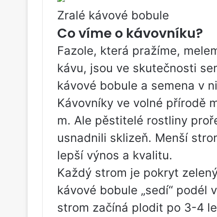
Zralé kávové bobule
Co víme o kávovníku?
Fazole, která pražíme, mele
kávu, jsou ve skutečnosti s
kávové bobule a semena v ni
Kávovníky ve volné přírodě m
m. Ale pěstitelé rostliny proř
usnadnili sklizeň. Menší st
lepší výnos a kvalitu.
Každý strom je pokryt zeleným
kávové bobule „sedí“ podél v
strom začíná plodit po 3-4 l