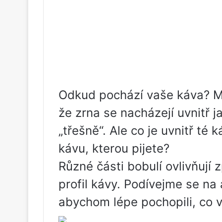
Odkud pochází vaše káva? Mož
že zrna se nacházejí uvnitř 
„třešně“. Ale co je uvnitř té 
kávu, kterou pijete?
Různé části bobulí ovlivňují
profil kávy. Podívejme se na
abychom lépe pochopili, co 