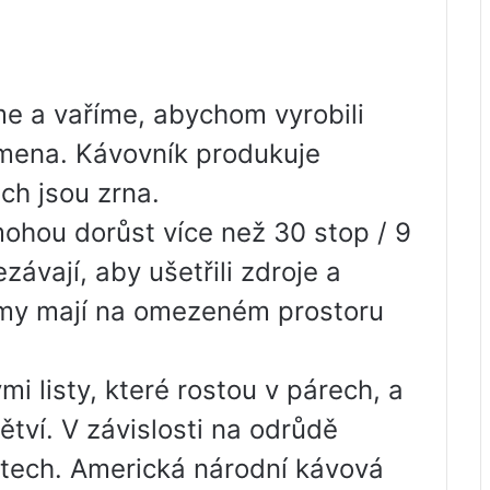
me a vaříme, abychom vyrobili
emena. Kávovník produkuje
ch jsou zrna.
ohou dorůst více než 30 stop / 9
ezávají, aby ušetřili zdroje a
romy mají na omezeném prostoru
i listy, které rostou v párech, a
ětví. V závislosti na odrůdě
etech. Americká národní kávová