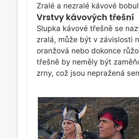
Zralé a nezralé kávové bobul
Vrstvy kávových třešní
Slupka kávové třešně se nazý
zralá, může být v závislosti 
oranžová nebo dokonce růžov
třešně by neměly být zaměň
zrny, což jsou nepražená sem