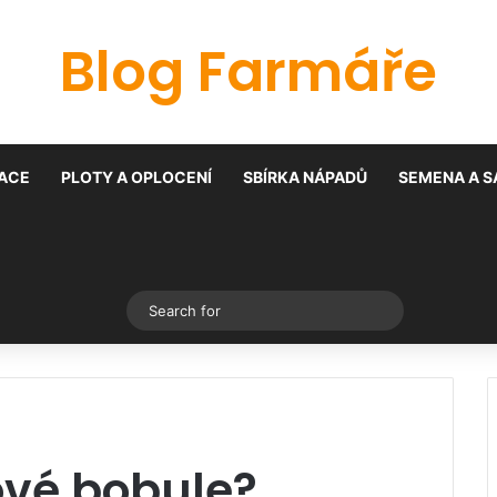
Blog Farmáře
ACE
PLOTY A OPLOCENÍ
SBÍRKA NÁPADŮ
SEMENA A S
Switch skin
Search
for
ové bobule?