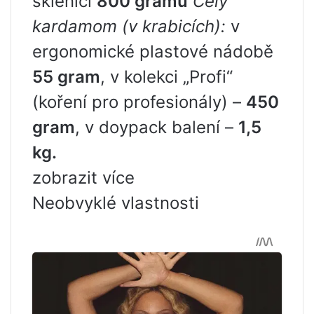
sklenici
800 gramů
Celý
kardamom (v krabicích):
v
ergonomické plastové nádobě
55 gram
, v kolekci „Profi“
(koření pro profesionály) –
450
gram
, v doypack balení –
1,5
kg.
zobrazit více
Neobvyklé vlastnosti