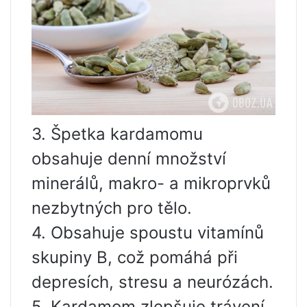
3. Špetka kardamomu
obsahuje denní množství
minerálů, makro- a mikroprvků
nezbytných pro tělo.
4. Obsahuje spoustu vitamínů
skupiny B, což pomáhá při
depresích, stresu a neurózách.
5. Kardamom zlepšuje trávení