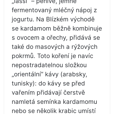
„lassi“ – pěnivé, jemné
fermentovaný mléčný nápoj z
jogurtu. Na Blízkém východě
se kardamom běžně kombinuje
s ovocem a ořechy, přidává se
také do masových a rýžových
pokrmů. Toto koření je navíc
nepostradatelnou složkou
„orientální“ kávy (arabsky,
tunisky): do kávy se před
vařením přidávají čerstvě
namletá semínka kardamomu
nebo se několik krabic umístí