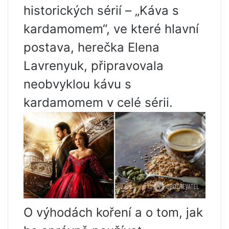
historických sérií – „Káva s
kardamomem“, ve které hlavní
postava, herečka Elena
Lavrenyuk, připravovala
neobvyklou kávu s
kardamomem v celé sérii.
O výhodách koření a o tom, jak