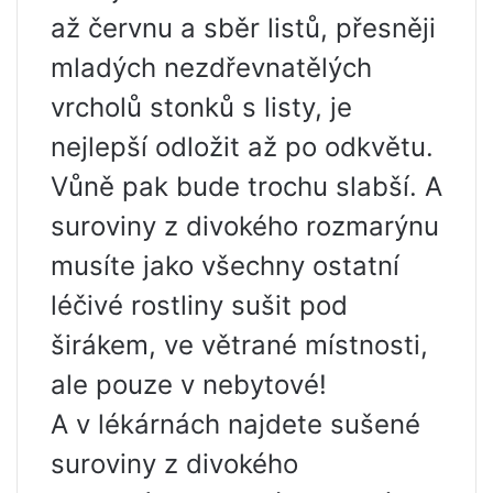
až červnu a sběr listů, přesněji
mladých nezdřevnatělých
vrcholů stonků s listy, je
nejlepší odložit až po odkvětu.
Vůně pak bude trochu slabší. A
suroviny z divokého rozmarýnu
musíte jako všechny ostatní
léčivé rostliny sušit pod
širákem, ve větrané místnosti,
ale pouze v nebytové!
A v lékárnách najdete sušené
suroviny z divokého