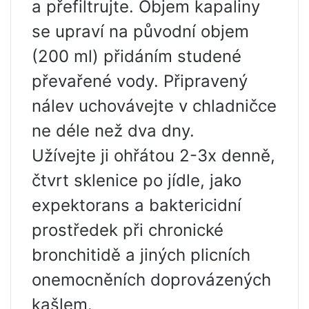
a přefiltrujte. Objem kapaliny
se upraví na původní objem
(200 ml) přidáním studené
převařené vody. Připravený
nálev uchovávejte v chladničce
ne déle než dva dny.
Užívejte ji ohřátou 2-3x denně,
čtvrt sklenice po jídle, jako
expektorans a baktericidní
prostředek při chronické
bronchitidě a jiných plicních
onemocněních doprovázených
kašlem.