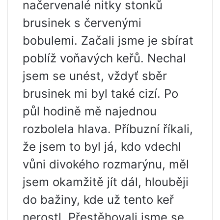
načervenalé nitky stonků
brusinek s červenými
bobulemi. Začali jsme je sbírat
poblíž voňavých keřů. Nechal
jsem se unést, vždyť sběr
brusinek mi byl také cizí. Po
půl hodině mě najednou
rozbolela hlava. Příbuzní říkali,
že jsem to byl já, kdo vdechl
vůni divokého rozmarýnu, měl
jsem okamžitě jít dál, hlouběji
do bažiny, kde už tento keř
nerostl. Přestěhovali jsme se