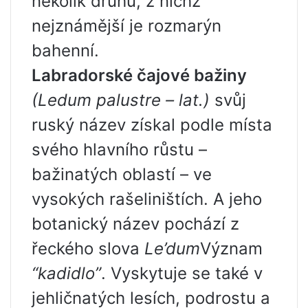
několik druhů, z nichž
nejznámější je rozmarýn
bahenní.
Labradorské čajové bažiny
(Ledum palustre – lat.)
svůj
ruský název získal podle místa
svého hlavního růstu –
bažinatých oblastí – ve
vysokých rašeliništích. A jeho
botanický název pochází z
řeckého slova
Le’dum
Význam
“kadidlo”
. Vyskytuje se také v
jehličnatých lesích, podrostu a