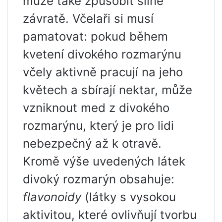
může také způsobit silné
závratě. Včelaři si musí
pamatovat: pokud během
kvetení divokého rozmarýnu
včely aktivně pracují na jeho
květech a sbírají nektar, může
vzniknout med z divokého
rozmarýnu, který je pro lidi
nebezpečný až k otravě.
Kromě výše uvedených látek
divoký rozmarýn obsahuje:
flavonoidy
(látky s vysokou
aktivitou, které ovlivňují tvorbu