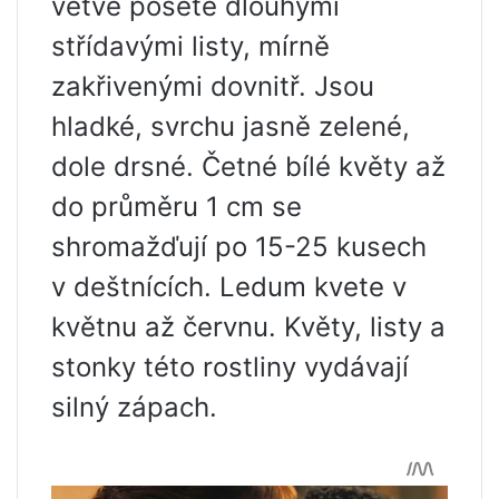
větve poseté dlouhými
střídavými listy, mírně
zakřivenými dovnitř. Jsou
hladké, svrchu jasně zelené,
dole drsné. Četné bílé květy až
do průměru 1 cm se
shromažďují po 15-25 kusech
v deštnících. Ledum kvete v
květnu až červnu. Květy, listy a
stonky této rostliny vydávají
silný zápach.