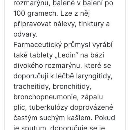
rozmarýnu, balené v balení po
100 gramech. Lze z něj
připravovat nálevy, tinktury a
odvary.
Farmaceutický průmysl vyrábí
také tablety „Ledin“ na bázi
divokého rozmarýnu, které se
doporučují k léčbě laryngitidy,
tracheitidy, bronchitidy,
bronchopneumonie, zápalu
plic, tuberkulózy doprovázené
častým suchým kašlem. Pokud
je sputum, doporučuje se je