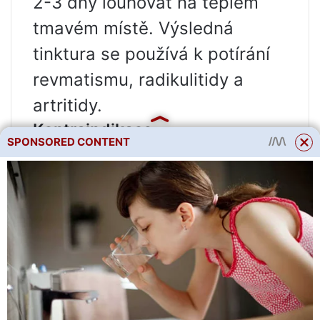
2-3 dny louhovat na teplém
tmavém místě. Výsledná
tinktura se používá k potírání
revmatismu, radikulitidy a
artritidy.
Kontraindikace
SPONSORED CONTENT
Vzhledem k tomu, že divoký
rozmarýn je jedovatá rostlina,
musíte při jeho používání
přísně dodržovat dávky
uvedené v receptech. V
případě předávkování je
možný neklid a v těžkých