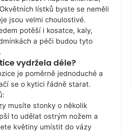
 Okvětních lístků byste se neměli
eje jsou velmi choulostivé.
dem potěší i kosatce, kaly,
podmínkách a péči budou tyto
.
ice vydržela déle?
ozice je poměrně jednoduché a
í se o kytici řádně starat.
ů:
y musíte stonky o několik
epší to udělat ostrým nožem a
ete květiny umístit do vázy