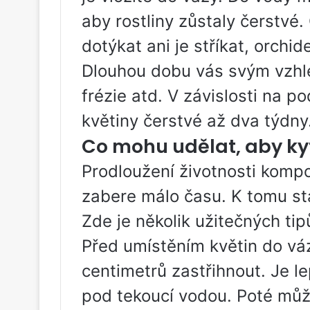
aby rostliny zůstaly čerstvé.
dotýkat ani je stříkat, orchid
Dlouhou dobu vás svým vzhle
frézie atd. V závislosti na 
květiny čerstvé až dva týdny
Co mohu udělat, aby kyt
Prodloužení životnosti komp
zabere málo času. K tomu stač
Zde je několik užitečných tip
Před umístěním květin do váz
centimetrů zastřihnout. Je l
pod tekoucí vodou. Poté můž