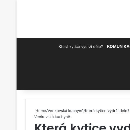
KOMUNIKA
Která kytice vydrží déle?
Pinterest
Home
/
Venkovská kuchyně
/
Která kytice vydrží déle?
Venkovská kuchyně
Která kytice vyd