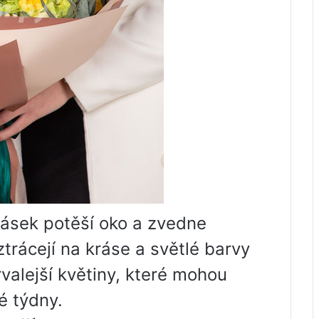
krásek potěší oko a zvedne
ztrácejí na kráse a světlé barvy
rvalejší květiny, které mohou
é týdny.