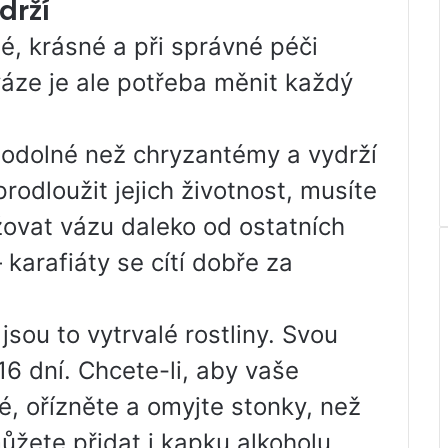
drží
, krásné a při správné péči
váze je ale potřeba měnit každý
 odolné než chryzantémy a vydrží
prodloužit jejich životnost, musíte
žovat vázu daleko od ostatních
– karafiáty se cítí dobře za
jsou to vytrvalé rostliny. Svou
16 dní. Chcete-li, aby vaše
é, ořízněte a omyjte stonky, než
ůžete přidat i kapku alkoholu,