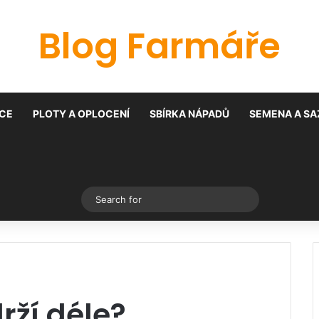
Blog Farmáře
CE
PLOTY A OPLOCENÍ
SBÍRKA NÁPADŮ
SEMENA A SA
Switch skin
Search
for
rží déle?