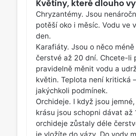
Květiny, které dlouho vy
Chryzantémy. Jsou nenáročné
potěší oko i měsíc. Vodu ve 
den.
Karafiáty. Jsou o něco méně
čerstvé až 20 dní. Chcete-li 
pravidelně měnit vodu a udr
květin. Teplota není kritická 
jakýchkoli podmínek.
Orchideje. I když jsou jemné, 
krásu jsou schopni dávat až 
orchideje zůstaly déle čerstv
je vložíte do vázy. Do vody m