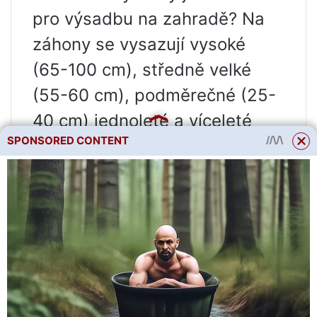
pro výsadbu na zahradě? Na
záhony se vysazují vysoké
(65-100 cm), středně velké
(55-60 cm), podměrečné (25-
40 cm) jednoleté a víceleté
SPONSORED CONTENT
odrůdy aster. Mají sloupcovitý
nebo rozložitý tvar s
kulovitými, polokulovitými a
plochými květenstvími. Elena
Vecherina, autorka knihy
Chryzantémy, astry, jiřiny a
jiné podzimní květiny, věří, že