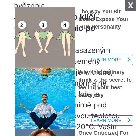
X
hvězdnic.
Jak a jak dlouho klíčí
semena hvězdnic po
výsadbě?
Nádoby s právě zasazenými
(ne naklíčenými) semeny
zakryjte a nechte je v klidné,
dobře osvětlené, normálně
větrané místnosti, kde je
teplota vzduchu mírně pod
průměrnou pokojovou teplotou.
Optimální – +16. +20°С. Vaším