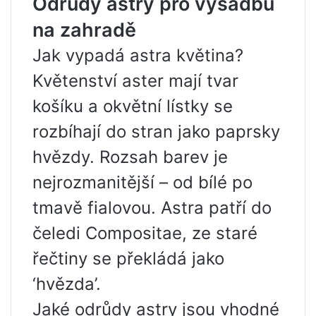
Odrůdy astry pro výsadbu
na zahradě
Jak vypadá astra květina?
Květenství aster mají tvar
košíku a okvětní lístky se
rozbíhají do stran jako paprsky
hvězdy. Rozsah barev je
nejrozmanitější – od bílé po
tmavě fialovou. Astra patří do
čeledi Compositae, ze staré
řečtiny se překládá jako
‘hvězda’.
Jaké odrůdy astry jsou vhodné