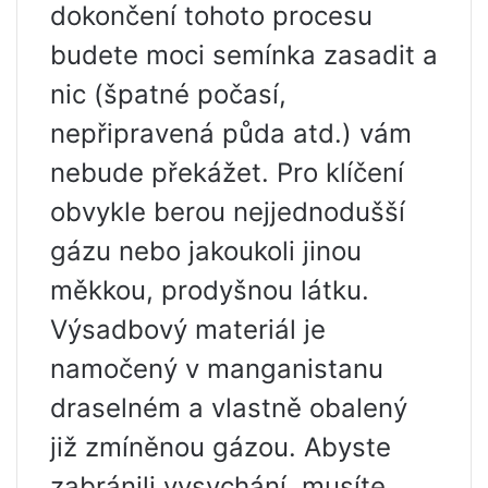
dokončení tohoto procesu
budete moci semínka zasadit a
nic (špatné počasí,
nepřipravená půda atd.) vám
nebude překážet. Pro klíčení
obvykle berou nejjednodušší
gázu nebo jakoukoli jinou
měkkou, prodyšnou látku.
Výsadbový materiál je
namočený v manganistanu
draselném a vlastně obalený
již zmíněnou gázou. Abyste
zabránili vysychání, musíte