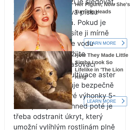
úkolem v první fázi je sledovat,
zda je vrchní vrstva písku
dostatečně mokrá. Pokud je
trochu suchá, musíte ji mírně
navlhčit, ale nelijte vodu
proudem, ale použijte
nejběžnější rozprašovací
trysky. Správná kultivace aster
ze semen umožňuje bezpečně
očekávat debutové výhonky 5-
7 dní po výsevu. Ihned poté je
třeba odstranit úkryt, který
umožní vylíhlým rostlinám plně