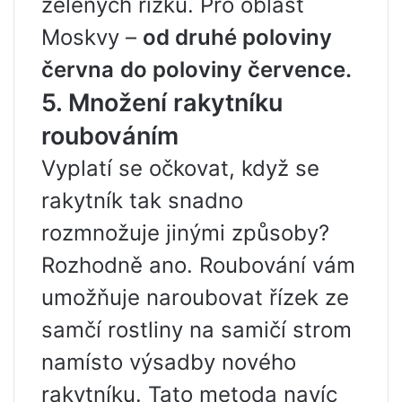
zelených řízků. Pro oblast
Moskvy –
od druhé poloviny
června
do poloviny července.
5. Množení rakytníku
roubováním
Vyplatí se očkovat, když se
rakytník tak snadno
rozmnožuje jinými způsoby?
Rozhodně ano. Roubování vám
umožňuje naroubovat řízek ze
samčí rostliny na samičí strom
namísto výsadby nového
rakytníku. Tato metoda navíc