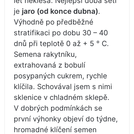
let neklesá. Nejlepší doba setí
je
jaro (od konce dubna)
.
Výhodně po předběžné
stratifikaci po dobu 30 – 40
dnů při teplotě 0 až + 5 ° C.
Semena rakytníku,
extrahovaná z bobulí
posypaných cukrem, rychle
klíčila. Schovával jsem s nimi
sklenice v chladném sklepě.
V dobrých podmínkách se
první výhonky objeví do týdne,
hromadné klíčení semen