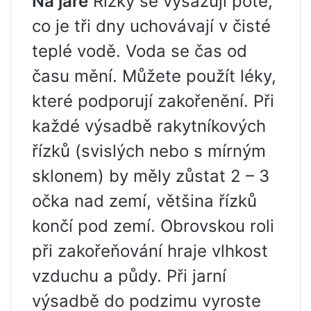
Na jaře
Řízky se vysazují poté,
co je tři dny uchovávají v čisté
teplé vodě. Voda se čas od
času mění. Můžete použít léky,
které podporují zakořenění. Při
každé výsadbě rakytníkových
řízků (svislých nebo s mírným
sklonem) by měly zůstat 2 – 3
očka nad zemí, většina řízků
končí pod zemí. Obrovskou roli
při zakořeňování hraje vlhkost
vzduchu a půdy. Při jarní
výsadbě do podzimu vyroste