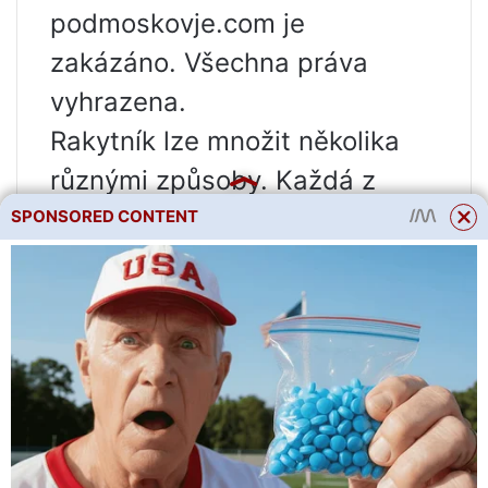
podmoskоvje.com je
zakázáno. Všechna práva
vyhrazena.
Rakytník lze množit několika
různými způsoby. Každá z
metod má své výhody i
SPONSORED CONTENT
nevýhody. Po podrobnějším
zvážení každé metody si
můžete vybrat tu, která vám
nejvíce vyhovuje.