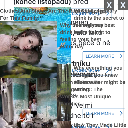
(konec listopadu)
před
X
X
příchodem mrazů. Vysévejte
do brázd, abyste nejen
neztratili sazenice, ale také
zjednodušili proces péče o ně
až do přesazení.
4. Množení rakytníku
dřevnatými a zelenými
řízky
Propagační metoda
lignifikované řízky
velmi
jednoduché. Zvládne to i
nezkušený amatérský