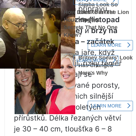
zahradník. Čas na přípravu
řízků:
pozdní podzim (listopad
– začátek prosince)
и
brzy na
jaře (konec března – začátek
dubna)
. Později na jaře, když
pupeny nabobtnají, řízky téměř
nezakoření. Vybírají se
dvouleté lignifikované porosty,
protože rostou z nich silnější
stromy než z jednoletých
přírůstků. Délka řezaných větví
je 30 – 40 cm, tloušťka 6 – 8