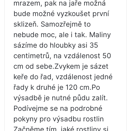
mrazem, pak na jaře možná
bude možné vyzkoušet první
sklizeň. Samozřejmě to
nebude moc, ale i tak. Maliny
sázíme do hloubky asi 35
centimetrů, na vzdálenost 50
cm od sebe.Zvykem je sázet
keře do řad, vzdálenost jedné
řady k druhé je 120 cm.Po
výsadbě je nutné půdu zalít.
Podívejme se na podrobné
pokyny pro výsadbu rostlin
Začněme tím, jaké rostliny si