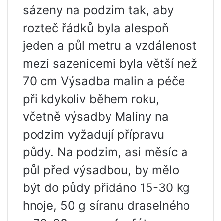
sázeny na podzim tak, aby
rozteč řádků byla alespoň
jeden a půl metru a vzdálenost
mezi sazenicemi byla větší než
70 cm Výsadba malin a péče
při kdykoliv během roku,
včetně výsadby Maliny na
podzim vyžadují přípravu
půdy. Na podzim, asi měsíc a
půl před výsadbou, by mělo
být do půdy přidáno 15-30 kg
hnoje, 50 g síranu draselného