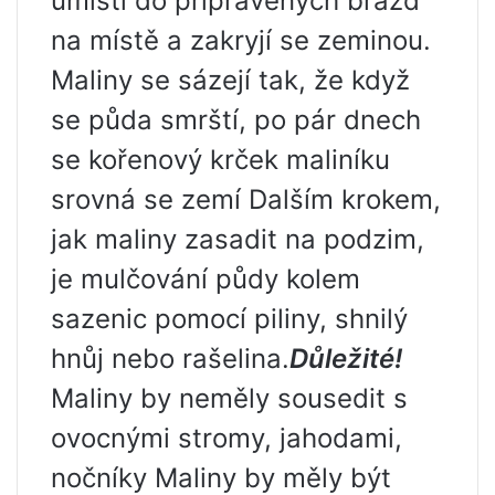
umístí do připravených brázd
na místě a zakryjí se zeminou.
Maliny se sázejí tak, že když
se půda smrští, po pár dnech
se kořenový krček maliníku
srovná se zemí Dalším krokem,
jak maliny zasadit na podzim,
je mulčování půdy kolem
sazenic pomocí piliny, shnilý
hnůj nebo rašelina.
Důležité!
Maliny by neměly sousedit s
ovocnými stromy, jahodami,
nočníky Maliny by měly být