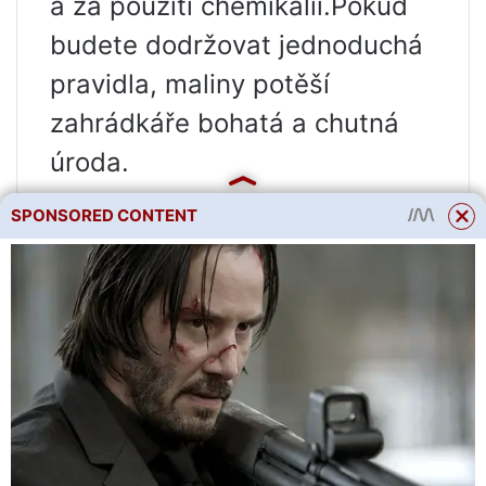
a za použití chemikálií.Pokud
budete dodržovat jednoduchá
pravidla, maliny potěší
zahrádkáře bohatá a chutná
úroda.
SPONSORED CONTENT
Mnoho zahradníků pěstuje
maliny na svých pozemcích
kvůli jejich chutným a zdravým
plodům. I přes relativní
nenáročnost této bobulovité
plodiny si s ní musíte pohrát.
Miluje pravidelné krmení a