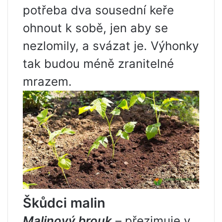
potřeba dva sousední keře
ohnout k sobě, jen aby se
nezlomily, a svázat je. Výhonky
tak budou méně zranitelné
mrazem.
Škůdci malin
Malinový brouk
– přezimuje v