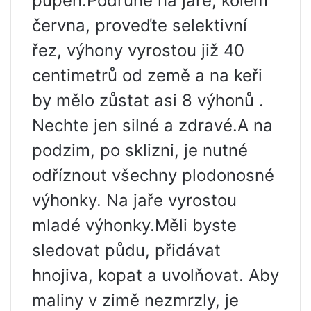
pupen.Podruhé na jaře, kolem
června, proveďte selektivní
řez, výhony vyrostou již 40
centimetrů od země a na keři
by mělo zůstat asi 8 výhonů .
Nechte jen silné a zdravé.A na
podzim, po sklizni, je nutné
odříznout všechny plodonosné
výhonky. Na jaře vyrostou
mladé výhonky.Měli byste
sledovat půdu, přidávat
hnojiva, kopat a uvolňovat. Aby
maliny v zimě nezmrzly, je