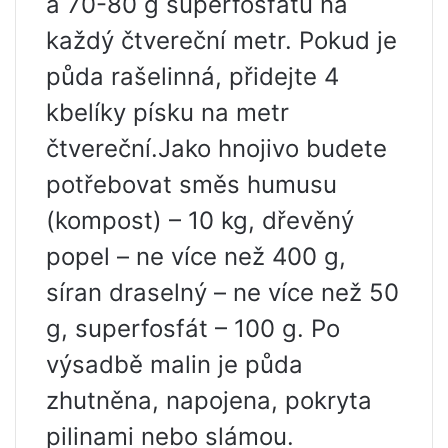
a 70-80 g superfosfátu na
každý čtvereční metr. Pokud je
půda rašelinná, přidejte 4
kbelíky písku na metr
čtvereční.Jako hnojivo budete
potřebovat směs humusu
(kompost) – 10 kg, dřevěný
popel – ne více než 400 g,
síran draselný – ne více než 50
g, superfosfát – 100 g. Po
výsadbě malin je půda
zhutněna, napojena, pokryta
pilinami nebo slámou.