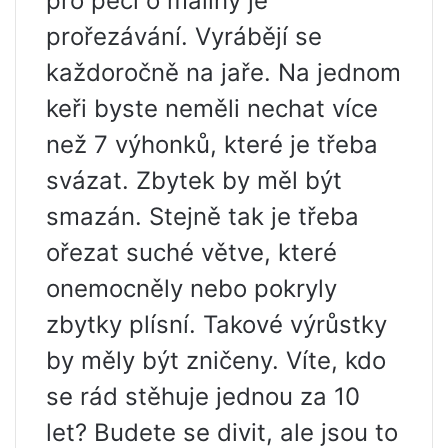
pro péči o maliny je
prořezávání. Vyrábějí se
každoročně na jaře. Na jednom
keři byste neměli nechat více
než 7 výhonků, které je třeba
svázat. Zbytek by měl být
smazán. Stejně tak je třeba
ořezat suché větve, které
onemocněly nebo pokryly
zbytky plísní. Takové výrůstky
by měly být zničeny. Víte, kdo
se rád stěhuje jednou za 10
let? Budete se divit, ale jsou to