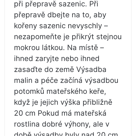
při přepravě sazenic. Při
přepravě dbejte na to, aby
kořeny sazenic nevyschly –
nezapomeňte je přikrýt stejnou
mokrou látkou. Na místě –
ihned zaryjte nebo ihned
zasaďte do země Výsadba
malin a péče začíná výsadbou
potomků mateřského keře,
když je jejich výška přibližně
20 cm Pokud má mateřská
rostlina dobré výhony, ale v
době výsadby byly nad 20 cm,