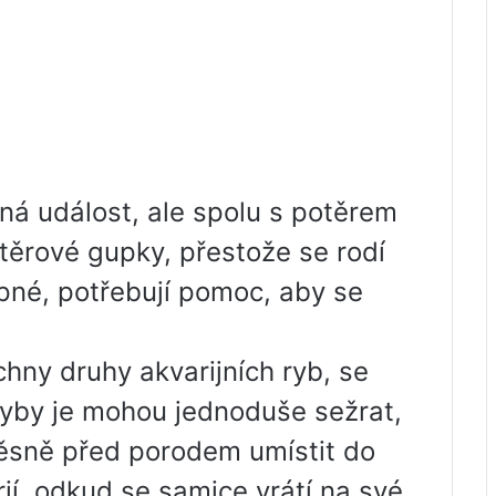
ná událost, ale spolu s potěrem
otěrové gupky, přestože se rodí
pné, potřebují pomoc, aby se
chny druhy akvarijních ryb, se
ryby je mohou jednoduše sežrat,
těsně před porodem umístit do
ií, odkud se samice vrátí na své