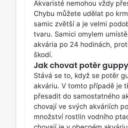
Akvaristé nemohou vždy přes
Chybu můžete udělat po krme
samic zvětší a je velmi pod
tvaru. Samici omylem umístěn
akvária po 24 hodinách, prot
škodí.
Jak chovat potěr guppy
Stává se to, když se potěr 
akváriu. V tomto případě je t
přesadit do samostatného akv
chovají ve svých akváriích 
množství rostlin vodního ptac
chovají je v obecném akváriu.