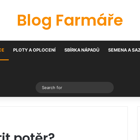
Blog Farmáře
CE
PLOTY A OPLOCENÍ
SBÍRKA NÁPADŮ
SEMENA A SA
Switch skin
Search
for
t potěr?