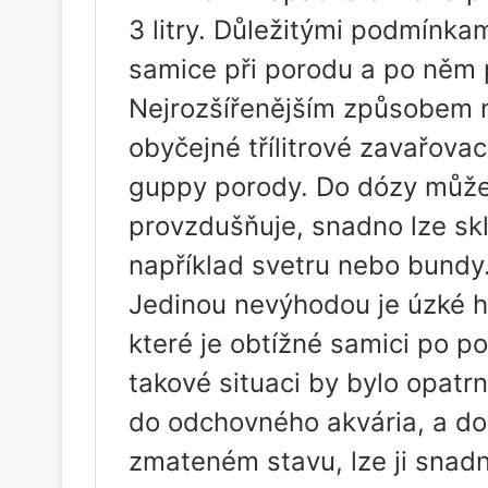
3 litry. Důležitými podmínkam
samice při porodu a po něm 
Nejrozšířenějším způsobem me
obyčejné třílitrové zavařova
guppy porody. Do dózy můžet
provzdušňuje, snadno lze skl
například svetru nebo bundy
Jedinou nevýhodou je úzké hr
které je obtížné samici po p
takové situaci by bylo opatrn
do odchovného akvária, a do
zmateném stavu, lze ji snadn