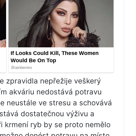
e zpravidla nepřežije veškerý
ním akváriu nedostává potravu
 je neustále ve stresu a schovává
ostává dostatečnou výživu a
ři krmení ryb by se proto nemělo
 možno donést potravu na místo