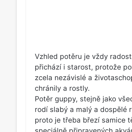
Vzhled potěru je vždy radost
přichází i starost, protože p
zcela nezávislé a životascho
chránily a rostly.
Potěr guppy, stejně jako vše
rodí slabý a malý a dospělé 
proto je třeba březí samice 
speciálně připravených akvár