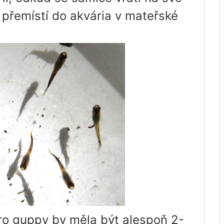
 přemístí do akvária v mateřské
pro guppy by měla být alespoň 2-