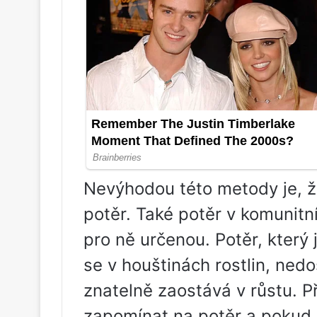
Nevýhodou této metody je, ž
potěr. Také potěr v komunit
pro ně určenou. Potěr, který
se v houštinách rostlin, ned
znatelně zaostává v růstu. P
zapomínat na potěr a pokud