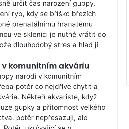
ně určit čas narození guppy.
ní ryb, kdy se bříško březích
obné prenatálnímu hranatému
ou ve sklenici je nutné vrátit do
ože dlouhodobý stres a hlad jí
 v komunitním akváriu
guppy narodí v komunitním
řeba potěr co nejdříve chytit a
ária. Někteří akvaristé, když
pouze gupky a přítomnost velkého
tva, potěr nepřesazují, ale
 Potěr, ukrývající se v