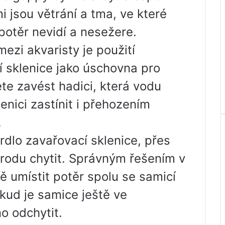
i jsou větrání a tma, ve které
potěr nevidí a nesežere.
zi akvaristy je použití
cí sklenice jako úschovna pro
e zavést hadici, která vodu
enici zastínit i přehozením
.
dlo zavařovací sklenice, přes
orodu chytit. Správným řešením v
ě umístit potěr spolu se samicí
kud je samice ještě ve
o odchytit.