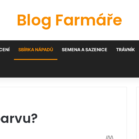
Blog Farmáře
CENÍ
SBÍRKA NÁPADŮ
SEMENA A SAZENICE
TRÁVNÍK
barvu?