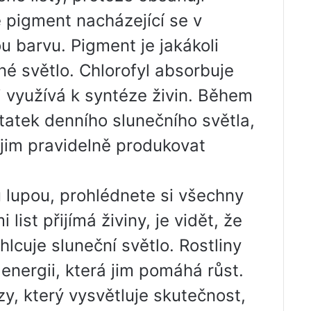
je pigment nacházející se v
ou barvu. Pigment je jakákoli
lné světlo. Chlorofyl absorbuje
i využívá k syntéze živin. Během
ostatek denního slunečního světla,
 jim pravidelně produkovat
u lupou, prohlédnete si všechny
 list přijímá živiny, je vidět, že
ohlcuje sluneční světlo. Rostliny
energii, která jim pomáhá růst.
y, který vysvětluje skutečnost,