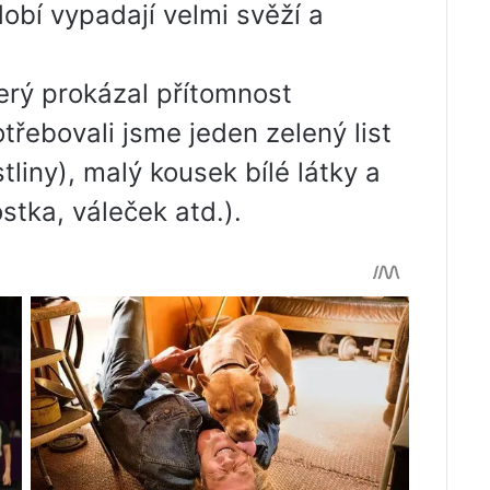
obí vypadají velmi svěží a
erý prokázal přítomnost
Potřebovali jsme jeden zelený list
stliny), malý kousek bílé látky a
stka, váleček atd.).