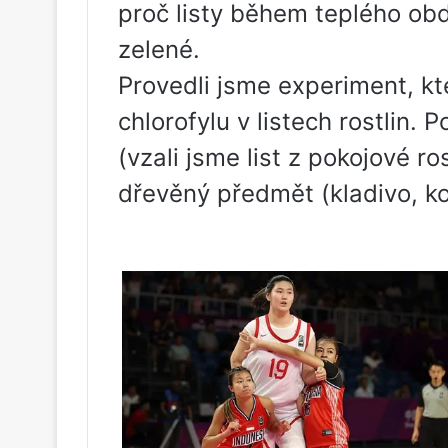
proč listy během teplého obd
zelené.
Provedli jsme experiment, kt
chlorofylu v listech rostlin. 
(vzali jsme list z pokojové ro
dřevěný předmět (kladivo, ko