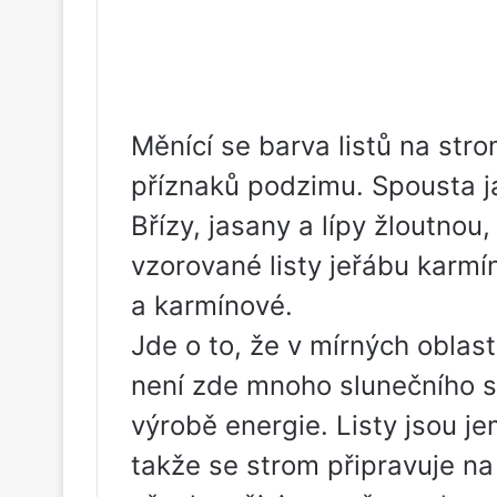
Měnící se barva listů na str
příznaků podzimu. Spousta j
Břízy, jasany a lípy žloutnou
vzorované listy jeřábu karmí
a karmínové.
Jde o to, že v mírných oblas
není zde mnoho slunečního sv
výrobě energie. Listy jsou j
takže se strom připravuje na