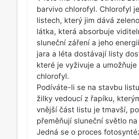
barvivo chlorofyl. Chlorofyl 
listech, který jim dává zelen
látka, která absorbuje vidite
sluneční záření a jeho energi
jara a léta dostávají listy d
které je vyživuje a umožňuje
chlorofyl.
Podíváte-li se na stavbu list
žilky vedoucí z řapíku, kterými
vnější část listu je tmavší, p
přeměňují sluneční světlo na 
Jedná se o proces fotosyntéz