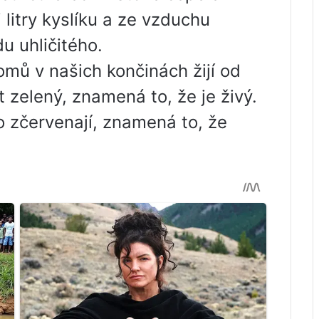
 litry kyslíku a ze vzduchu
u uhličitého.
romů v našich končinách žijí od
t zelený, znamená to, že je živý.
o zčervenají, znamená to, že