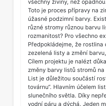
všechny živiny, než opadnou
Toto je proces přípravy na zi
úžasné podzimní barvy. Exis
různé stromy různou barvu l
rozmanitost? Pro všechno exi
Předpokládejme, že rostlina 
zezelená listy a změní barvu
Cílem projektu je nalézt důk
změny barvy listů stromů na
List je důležitou součástí r
továrnu“. Hlavním účelem list
slunečního světla. Díky nepřet
vodní páru a dýchá. Jeden me