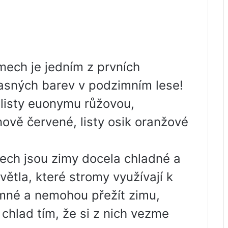
omech je jedním z prvních
asných barev v podzimním lese!
, listy euonymu růžovou,
nově červené, listy osik oranžové
tech jsou zimy docela chladné a
ětla, které stromy využívají k
emné a nemohou přežít zimu,
 chlad tím, že si z nich vezme