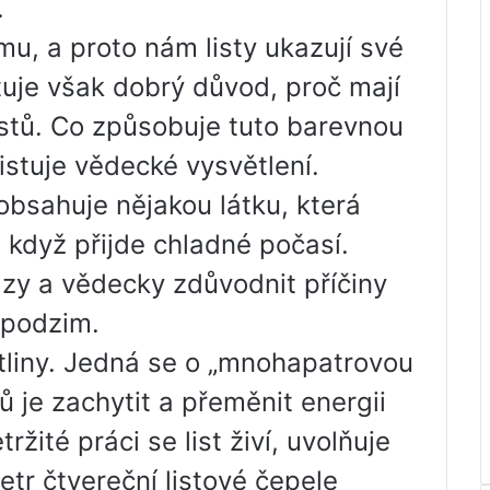
.
mu, a proto nám listy ukazují své
tuje však dobrý důvod, proč mají
istů. Co způsobuje tuto barevnou
stuje vědecké vysvětlení.
obsahuje nějakou látku, která
, když přijde chladné počasí.
azy a vědecky zdůvodnit příčiny
 podzim.
ostliny. Jedná se o „mnohapatrovou
ů je zachytit a přeměnit energii
ržité práci se list živí, uvolňuje
tr čtvereční listové čepele