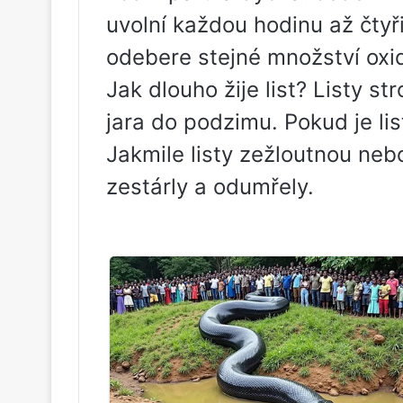
uvolní každou hodinu až čtyři
odebere stejné množství oxid
Jak dlouho žije list? Listy st
jara do podzimu. Pokud je lis
Jakmile listy zežloutnou neb
zestárly a odumřely.