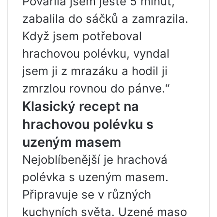
Povařila jsem ještě 5 minut,
zabalila do sáčků a zamrazila.
Když jsem potřeboval
hrachovou polévku, vyndal
jsem ji z mrazáku a hodil ji
zmrzlou rovnou do pánve.“
Klasický recept na
hrachovou polévku s
uzeným masem
Nejoblíbenější je hrachová
polévka s uzeným masem.
Připravuje se v různých
kuchyních světa. Uzené maso