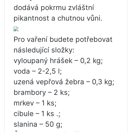
dodává pokrmu zvláštní
pikantnost a chutnou vůni.
Pro vaření budete potřebovat
následující složky:
vyloupaný hrášek – 0,2 kg;
voda – 2-2,5 l;
uzená vepřová žebra – 0,3 kg;
brambory – 2 ks;
mrkev – 1 ks;
cibule – 1 ks .;
slanina – 50 g;