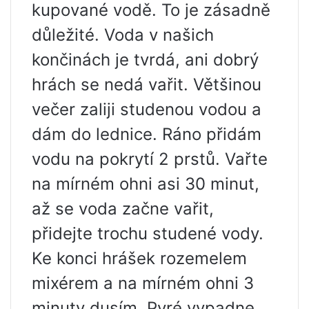
kupované vodě. To je zásadně
důležité. Voda v našich
končinách je tvrdá, ani dobrý
hrách se nedá vařit. Většinou
večer zaliji studenou vodou a
dám do lednice. Ráno přidám
vodu na pokrytí 2 prstů. Vařte
na mírném ohni asi 30 minut,
až se voda začne vařit,
přidejte trochu studené vody.
Ke konci hrášek rozemelem
mixérem a na mírném ohni 3
minuty dusím. Pyré vypadne