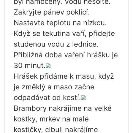
byl namočený. Vodu nesolte.
Zakryjte pánev poklicí.
Nastavte teplotu na nízkou.
Když se tekutina vaří, přidejte
studenou vodu z lednice.
Přibližná doba vaření hrášku je
30 minut.
Hrášek přidáme k masu, když
je změklý a maso začne
odpadávat od kostí.
Brambory nakrájíme na velké
kostky, mrkev na malé
kostičky, cibuli nakrájíme