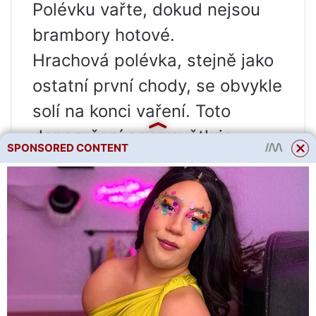
Polévku vařte, dokud nejsou
brambory hotové.
Hrachová polévka, stejně jako
ostatní první chody, se obvykle
solí na konci vaření. Toto
doporučení se vysvětluje
SPONSORED CONTENT
skutečností, že tekutina se
během vaření vyvaří a jídlo se
může ukázat jako příliš solené.
Hrách se navíc špatně vaří ve
slané vodě. Aby bylo jídlo
bohaté, husté a bez hrudek,
musíte si hráchový základ