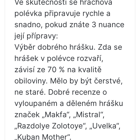
Ve skutečnosti se hrachová
polévka připravuje rychle a
snadno, pokud znáte 3 nuance
její přípravy:
Výběr dobrého hrášku. Zda se
hrášek v polévce rozvaří,
závisí ze 70 % na kvalitě
obiloviny. Mělo by být čerstvé,
ne staré. Dobré recenze o
vyloupaném a děleném hrášku
značek „Makfa“, „Mistral“,
„Razdolye Zolotoye“, „Uvelka“,
„Kuban Mother“.