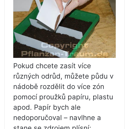
Pokud chcete zasít více
různých odrůd, můžete půdu v ​​
nádobě rozdělit do více zón
pomocí proužků papíru, plastu
apod. Papír bych ale
nedoporučoval – navlhne a
stane se zdrojem plísní: