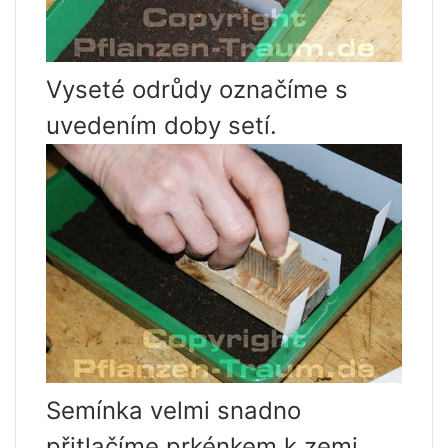
Vyseté odrůdy označíme s
uvedením doby setí.
Semínka velmi snadno
přitlačíme prkénkem k zemi.