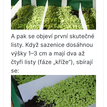
A pak se objeví první skutečné
listy. Když sazenice dosáhnou
výšky 1–3 cm a mají dva až
čtyři listy (fáze „kříže“), sbírají
se: