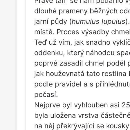
Právě tam se nám podařilo 
dlouhé prameny běžných odd
jarní půdy (
humulus lupulus
)
místě. Proces výsadby chmel
Teď už vím, jak snadno vyklíč
oddenku, který náhodou spa
poprvé zasadil chmel podél p
jak houževnatá tato rostlina
podle pravidel a s přihlédnut
počasí.
Nejprve byl vyhlouben asi 25
byla uložena vrstva částečně
na něj překrývající se kousk