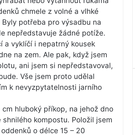
vyhrabat nebo vytáhnout rukama
enků chmele z volné a vlhké
. Byly potřeba pro výsadbu na
e nepředstavuje žádné potíže.
í a vyklíčí i nepatrný kousek
dne na zem. Ale pak, když jsem
lotu, ani jsem si nepředstavoval,
 bude. Vše jsem proto udělal
ím k nevyzpytatelnosti jarního
 cm hluboký příkop, na jehož dno
 shnilého kompostu. Položil jsem
y oddenků o délce 15 – 20