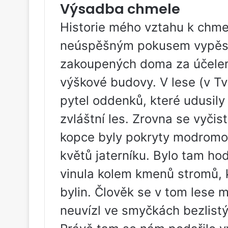
Výsadba chmele
Historie mého vztahu k chmel
neúspěšným pokusem vypěs
zakoupených doma za účelem 
výškové budovy. V lese (v Tv
pytel oddenků, které udusily
zvláštní les. Zrovna se vyči
kopce byly pokryty modromo
květů jaterníku. Bylo tam ho
vinula kolem kmenů stromů, 
bylin. Člověk se v tom lese 
neuvízl ve smyčkách bezlist