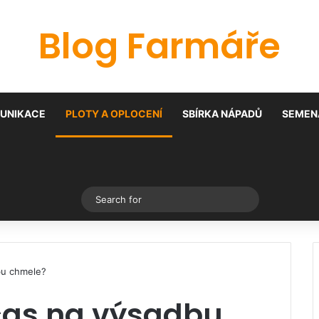
Blog Farmáře
UNIKACE
PLOTY A OPLOCENÍ
SBÍRKA NÁPADŮ
SEMENA
Switch skin
Search
for
dbu chmele?
 čas na výsadbu