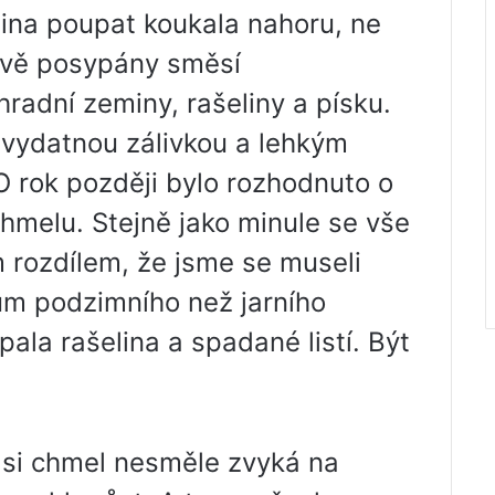
šina poupat koukala nahoru, ne
ivě posypány směsí
radní zeminy, rašeliny a písku.
vydatnou zálivkou a lehkým
 rok později bylo rozhodnuto o
chmelu. Stejně jako minule se vše
ím rozdílem, že jsme se museli
ům podzimního než jarního
ala rašelina a spadané listí. Být
 si chmel nesměle zvyká na