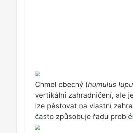
Chmel obecný (
humulus lupu
vertikální zahradničení, ale j
lze pěstovat na vlastní zahr
často způsobuje řadu probl