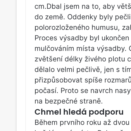
cm.Dbal jsem na to, aby vět
do země. Oddenky byly pečl
polorozloženého humusu, zah
Proces výsadby byl ukončen 
mulčováním místa výsadby. O
zvětšení délky živého plotu 
dělalo velmi pečlivě, jen s t
přizpůsobovat spíše rozmar
počasí. Proto se navrch nasyp
na bezpečné straně.
Chmel hledá podporu
Během prvního roku až dvou