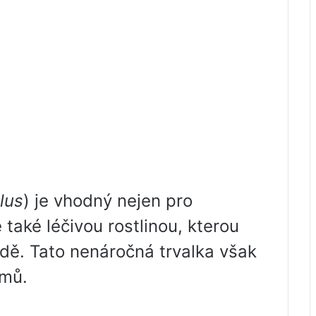
lus
) je vhodný nejen pro
e také léčivou rostlinou, kterou
adě. Tato nenáročná trvalka však
émů.