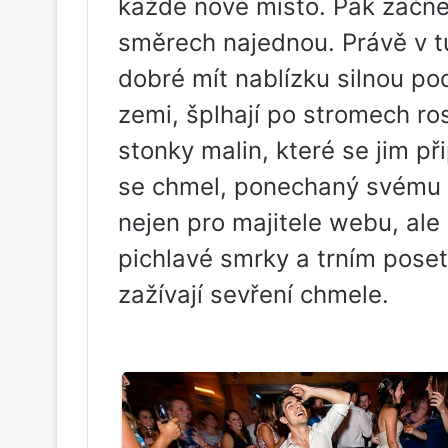
každé nové místo. Pak začne 
směrech najednou. Právě v tut
dobré mít nablízku silnou po
zemi, šplhají po stromech ros
stonky malin, které se jim př
se chmel, ponechaný svému o
nejen pro majitele webu, ale
pichlavé smrky a trním poseté
zažívají sevření chmele.