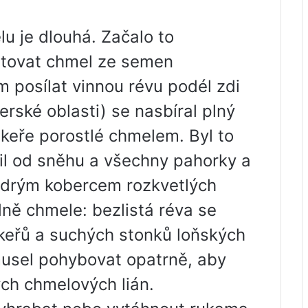
u je dlouhá. Začalo to
tovat chmel ze semen
posílat vinnou révu podél zdi
erské oblasti) se nasbíral plný
 keře porostlé chmelem. Byl to
stil od sněhu a všechny pahorky a
drým kobercem rozkvetlých
dně chmele: bezlistá réva se
keřů a suchých stonků loňských
musel pohybovat opatrně, aby
ých chmelových lián.