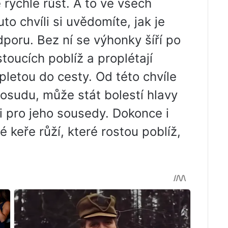
rychle růst. A to ve všech
o chvíli si uvědomíte, jak je
dporu. Bez ní se výhonky šíří po
toucích poblíž a proplétají
ipletou do cesty. Od této chvíle
sudu, může stát bolestí hlavy
 i pro jeho sousedy. Dokonce i
 keře růží, které rostou poblíž,