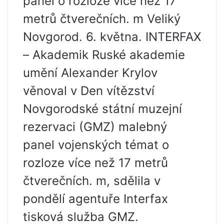
panel o rozloze více než 17
metrů čtverečních. m Veliký
Novgorod. 6. května. INTERFAX
– Akademik Ruské akademie
umění Alexander Krylov
věnoval v Den vítězství
Novgorodské státní muzejní
rezervaci (GMZ) malebný
panel vojenských témat o
rozloze více než 17 metrů
čtverečních. m, sdělila v
pondělí agentuře Interfax
tisková služba GMZ.