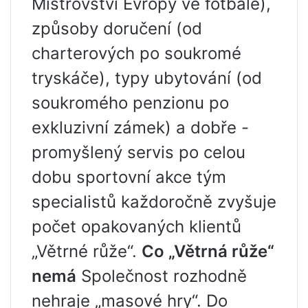
Mistrovství Evropy ve fotbale),
způsoby doručení (od
charterových po soukromé
tryskáče), typy ubytování (od
soukromého penzionu po
exkluzivní zámek) a dobře -
promyšlený servis po celou
dobu sportovní akce tým
specialistů každoročně zvyšuje
počet opakovaných klientů
„Větrné růže“.
Co „Větrná růže“
nemá
Společnost rozhodně
nehraje „masové hry“. Do