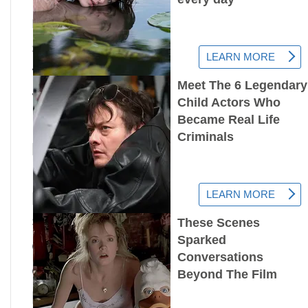
materiál z buněk těchto
stromů, zjistíte, že je stejný u
všech i v pařezu, ze kterého
vyrostly. To jsou klony!
Další způsob, jak přežít, je
přes sekvoje. Jejich růst je
brzděn chemikáliemi
produkovanými živým
stromem. Pokud strom začne
odumírat, nebo se prostě
ocitne v nepříznivých
podmínkách, například v