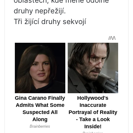
oblastech, kde méně odolné
druhy nepřežijí.
Tři žijící druhy sekvojí