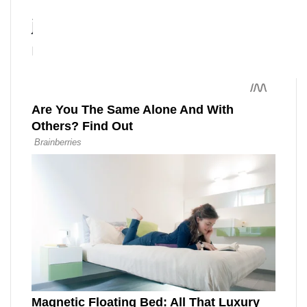
tvoří něco jako okraj a vypadají
jako velmi zajímavá a
neobvyklá pokojová rostlina.