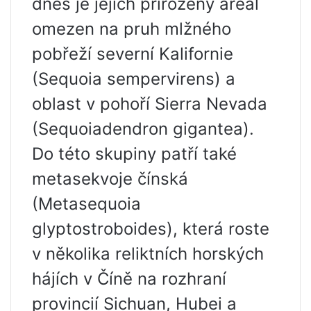
dnes je jejich přirozený areál
omezen na pruh mlžného
pobřeží severní Kalifornie
(Sequoia sempervirens) a
oblast v pohoří Sierra Nevada
(Sequoiadendron gigantea).
Do této skupiny patří také
metasekvoje čínská
(Metasequoia
glyptostroboides), která roste
v několika reliktních horských
hájích v Číně na rozhraní
provincií Sichuan, Hubei a