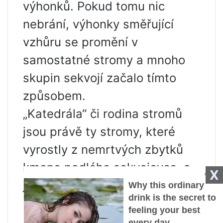
výhonků. Pokud tomu nic
nebrání, výhonky směřující
vzhůru se promění v
samostatné stromy a mnoho
skupin sekvojí začalo tímto
způsobem.
„Katedrála“ či rodina stromů
jsou právě ty stromy, které
vyrostly z nemrtvých zbytků
kmene padlého sekvojovce, a
X
jelikož vyrostly po obvodu
bývalého pařezu, tvoří kruh.
Když analyzujete genetický