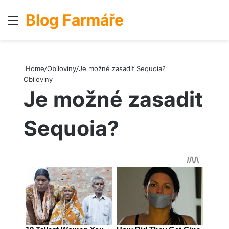
Blog Farmáře
Menu
S
Home
/
Obiloviny
/
Je možné zasadit Sequoia?
Obiloviny
Je možné zasadit
Sequoia?