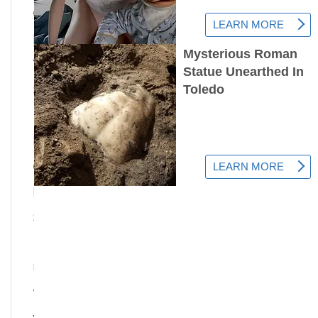
důsledku sucha nebo lesního
požáru, pak produkce
takových látek klesá a objevuje
se příliv zelených výhonků.
Příliv, umístěný v mělké
nádobě s vodou, klíčí téměř
okamžitě. Vyrašené výhonky
mohou dále růst, až se z nich
stanou plnohodnotné stromy.
Přinejmenším, pokud jsou
uzliny zalévány, výhony, které
vyrašily podél jejich okrajů,