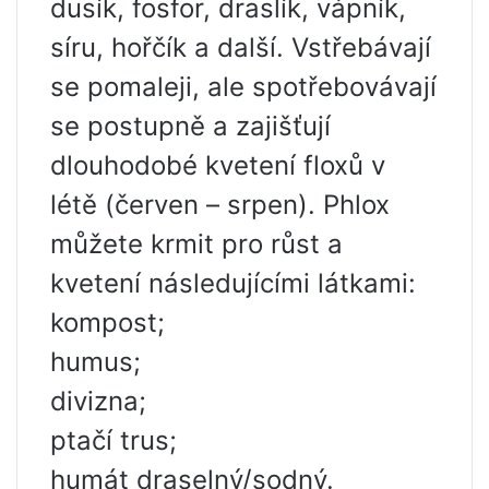
dusík, fosfor, draslík, vápník,
síru, hořčík a další. Vstřebávají
se pomaleji, ale spotřebovávají
se postupně a zajišťují
dlouhodobé kvetení floxů v
létě (červen – srpen). Phlox
můžete krmit pro růst a
kvetení následujícími látkami:
kompost;
humus;
divizna;
ptačí trus;
humát draselný/sodný.