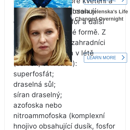
normální růst, dobré kvetení a
posilují imunitu. Obsahují
dusík, draslík, fosfor a další
látky ve stravitelné formě. Z
klasických hnojiv zahradníci
používají na jaře a v létě
(červen, červenec):
superfosfát;
draselná sůl;
síran draselný;
azofoska nebo
nitroammofoska (komplexní
hnojivo obsahující dusík, fosfor