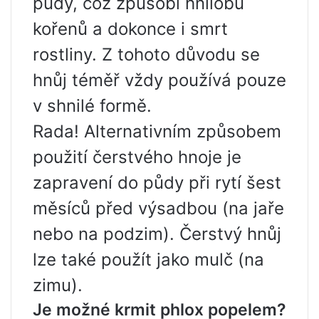
půdy, což způsobí hnilobu
kořenů a dokonce i smrt
rostliny. Z tohoto důvodu se
hnůj téměř vždy používá pouze
v shnilé formě.
Rada! Alternativním způsobem
použití čerstvého hnoje je
zapravení do půdy při rytí šest
měsíců před výsadbou (na jaře
nebo na podzim). Čerstvý hnůj
lze také použít jako mulč (na
zimu).
Je možné krmit phlox popelem?