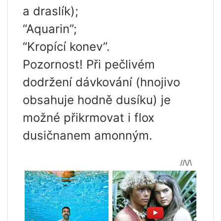
a draslík);
“Aquarin”;
“Kropící konev”.
Pozornost! Při pečlivém
dodržení dávkování (hnojivo
obsahuje hodně dusíku) je
možné přikrmovat i flox
dusičnanem amonným.