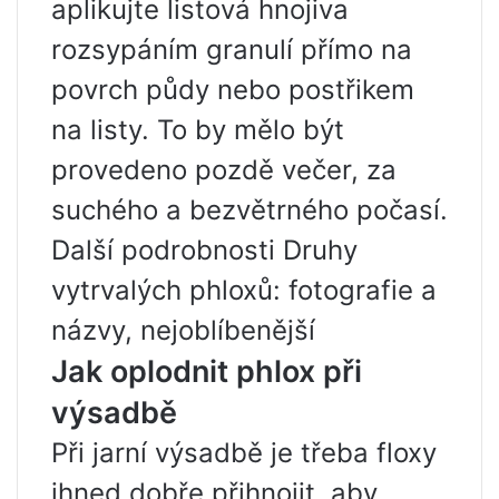
aplikujte listová hnojiva
rozsypáním granulí přímo na
povrch půdy nebo postřikem
na listy. To by mělo být
provedeno pozdě večer, za
suchého a bezvětrného počasí.
Další podrobnosti Druhy
vytrvalých phloxů: fotografie a
názvy, nejoblíbenější
Jak oplodnit phlox při
výsadbě
Při jarní výsadbě je třeba floxy
ihned dobře přihnojit, aby