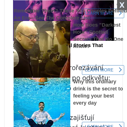
X
Přečtěte si více Prořezávání
phloxů na podzim po odkvětu:
načasování, video
Minerální hnojiva
Minerální hnojiva zajišťují