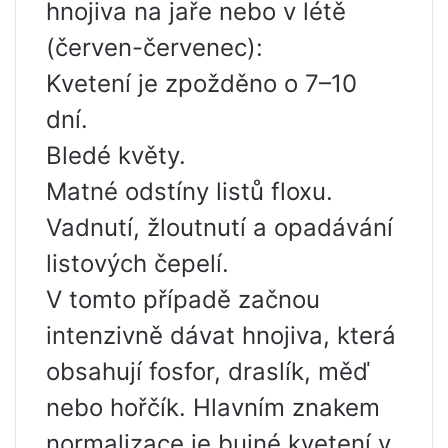
hnojiva na jaře nebo v létě
(červen-červenec):
Kvetení je zpožděno o 7–10
dní.
Bledé květy.
Matné odstíny listů floxu.
Vadnutí, žloutnutí a opadávání
listových čepelí.
V tomto případě začnou
intenzivně dávat hnojiva, která
obsahují fosfor, draslík, měď
nebo hořčík. Hlavním znakem
normalizace je bujné kvetení v