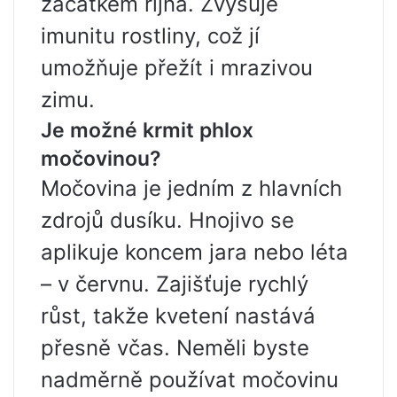
začátkem října. Zvyšuje
imunitu rostliny, což jí
umožňuje přežít i mrazivou
zimu.
Je možné krmit phlox
močovinou?
Močovina je jedním z hlavních
zdrojů dusíku. Hnojivo se
aplikuje koncem jara nebo léta
– v červnu. Zajišťuje rychlý
růst, takže kvetení nastává
přesně včas. Neměli byste
nadměrně používat močovinu