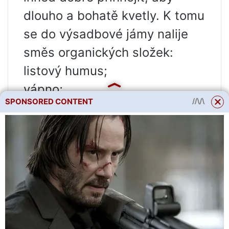
dlouho a bohatě kvetly. K tomu
se do výsadbové jámy nalije
směs organických složek:
listový humus;
vápno;
SPONSORED CONTENT
kostní mouka.
Hlavní složkou je humus (lze
smíchat s trávníkovou zeminou
v poměru 1:1). Přidejte zbytek
ingrediencí (lžíci najednou).
Pak se sazenice zahrabou a
hojně zalijí.