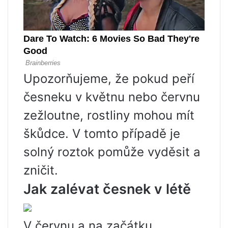
Upozorňujeme, že pokud peří
česneku v květnu nebo červnu
zežloutne, rostliny mohou mít
škůdce. V tomto případě je
solný roztok pomůže vyděsit a
zničit.
Jak zalévat česnek v létě
V červnu a na začátku