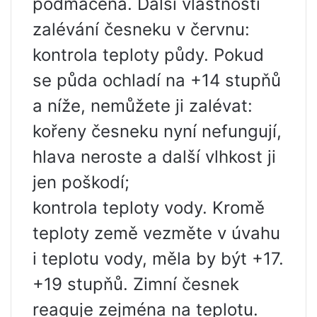
podmáčená. Další vlastnosti
zalévání česneku v červnu:
kontrola teploty půdy. Pokud
se půda ochladí na +14 stupňů
a níže, nemůžete ji zalévat:
kořeny česneku nyní nefungují,
hlava neroste a další vlhkost ji
jen poškodí;
kontrola teploty vody. Kromě
teploty země vezměte v úvahu
i teplotu vody, měla by být +17.
+19 stupňů. Zimní česnek
reaguje zejména na teplotu.