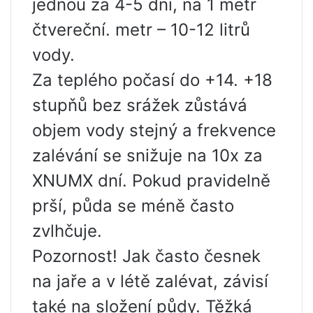
jednou za 4-5 dní, na 1 metr
čtvereční. metr – 10-12 litrů
vody.
Za teplého počasí do +14. +18
stupňů bez srážek zůstává
objem vody stejný a frekvence
zalévání se snižuje na 10x za
XNUMX dní. Pokud pravidelně
prší, půda se méně často
zvlhčuje.
Pozornost! Jak často česnek
na jaře a v létě zalévat, závisí
také na složení půdy. Těžká