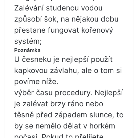
Zalévání studenou vodou
způsobí šok, na nějakou dobu
přestane fungovat kořenový
systém;
Poznámka
U česneku je nejlepší použít
kapkovou závlahu, ale o tom si
povíme níže.
výběr času procedury. Nejlepší
je zalévat brzy ráno nebo
těsně před západem slunce, to
by se nemělo dělat v horkém
počasí. Pokud to přelijete,