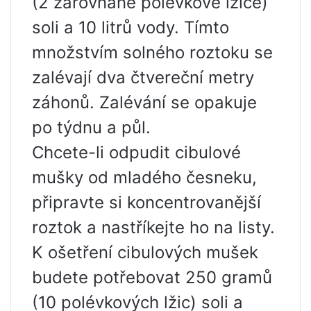
(2 zarovnané polévkové lžíce)
soli a 10 litrů vody. Tímto
množstvím solného roztoku se
zalévají dva čtvereční metry
záhonů. Zalévání se opakuje
po týdnu a půl.
Chcete-li odpudit cibulové
mušky od mladého česneku,
připravte si koncentrovanější
roztok a nastříkejte ho na listy.
K ošetření cibulových mušek
budete potřebovat 250 gramů
(10 polévkových lžic) soli a