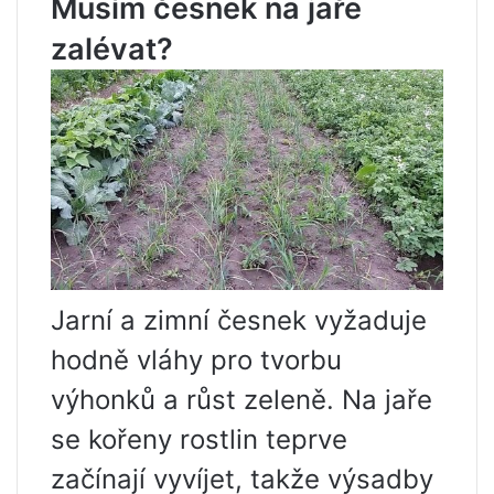
Musím česnek na jaře
zalévat?
Jarní a zimní česnek vyžaduje
hodně vláhy pro tvorbu
výhonků a růst zeleně. Na jaře
se kořeny rostlin teprve
začínají vyvíjet, takže výsadby