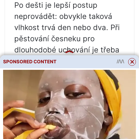
Po dešti je lepší postup
neprovádět: obvykle taková
vlhkost trvá den nebo dva. Při
pěstování česneku pro
dlouhodobé uchování je třeba
zalévat méně často, zejména v
SPONSORED CONTENT
období, kdy jeho hlavy aktivně
rostou. V tomto případě mohou
být žárovky menší, ale budou
uloženy co nejdéle. Při častém
zavlažování může být velikost
hlav několikrát větší, ale