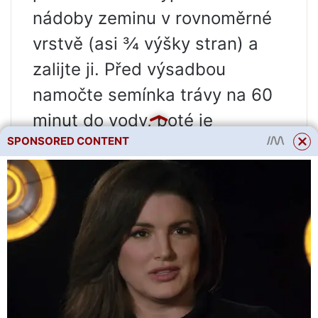
nádoby zeminu v rovnoměrné
vrstvě (asi ¾ výšky stran) a
zalijte ji. Před výsadbou
namočte semínka trávy na 60
minut do vody, poté je
SPONSORED CONTENT
rovnoměrně rozsypte do
květináče, přikryjte malou
rovnoměrnou vrstvou stejné
zeminy a znovu zalijte.
Aby semena rychleji vyklíčila,
vytvořte pro ně skleníkový
efekt: za tímto účelem zakryjte