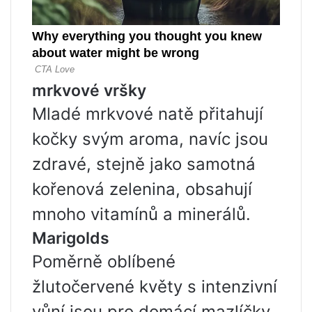
mrkvové vršky
Mladé mrkvové natě přitahují
kočky svým aroma, navíc jsou
zdravé, stejně jako samotná
kořenová zelenina, obsahují
mnoho vitamínů a minerálů.
Marigolds
Poměrně oblíbené
žlutočervené květy s intenzivní
vůní jsou pro domácí mazlíčky