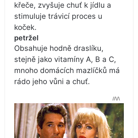
křeče, zvyšuje chuť k jídlu a
stimuluje trávicí proces u
koček.
petržel
Obsahuje hodně draslíku,
stejně jako vitamíny A, B a C,
mnoho domácích mazlíčků má
rádo jeho vůni a chuť.