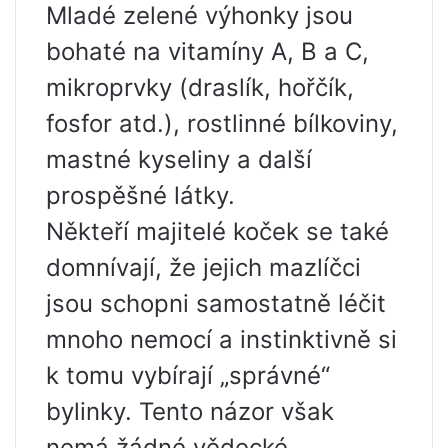
Mladé zelené výhonky jsou
bohaté na vitamíny A, B a C,
mikroprvky (draslík, hořčík,
fosfor atd.), rostlinné bílkoviny,
mastné kyseliny a další
prospěšné látky.
Někteří majitelé koček se také
domnívají, že jejich mazlíčci
jsou schopni samostatně léčit
mnoho nemocí a instinktivně si
k tomu vybírají „správné“
bylinky. Tento názor však
nemá žádné vědecké