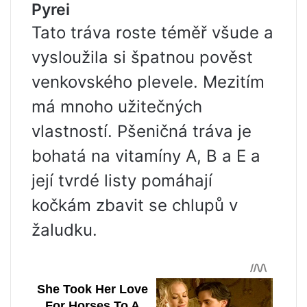
Pyrei
Tato tráva roste téměř všude a
vysloužila si špatnou pověst
venkovského plevele. Mezitím
má mnoho užitečných
vlastností. Pšeničná tráva je
bohatá na vitamíny A, B a E a
její tvrdé listy pomáhají
kočkám zbavit se chlupů v
žaludku.