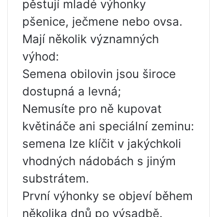
pěstují mladé výhonky
pšenice, ječmene nebo ovsa.
Mají několik významných
výhod:
Semena obilovin jsou široce
dostupná a levná;
Nemusíte pro ně kupovat
květináče ani speciální zeminu:
semena lze klíčit v jakýchkoli
vhodných nádobách s jiným
substrátem.
První výhonky se objeví během
několika dnů po výsadbě.