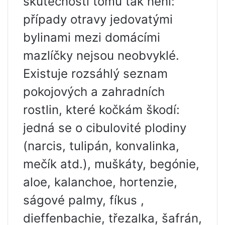
skutečnosti tomu tak není:
případy otravy jedovatými
bylinami mezi domácími
mazlíčky nejsou neobvyklé.
Existuje rozsáhlý seznam
pokojových a zahradních
rostlin, které kočkám škodí:
jedná se o cibulovité plodiny
(narcis, tulipán, konvalinka,
mečík atd.), muškáty, begónie,
aloe, kalanchoe, hortenzie,
ságové palmy, fíkus ,
dieffenbachie, třezalka, šafrán,