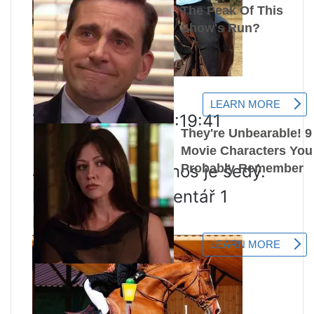
Sheva
7. dubna 2009, 01:19:41
Re: Albino Frieze
Jo, vidíš, že jeho nos je šedý.
komentář 0 1 komentář 1
komentář 0