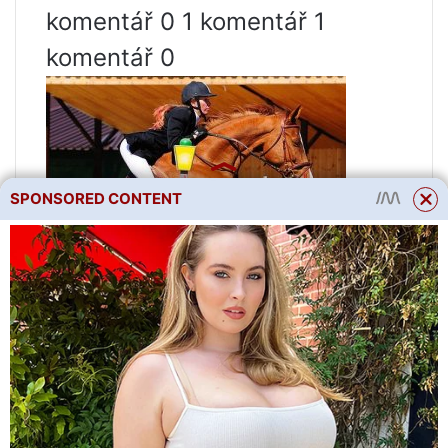
komentář 0 1 komentář 1
komentář 0
SPONSORED CONTENT
Александра
7. dubna 2009, 01:19:41
Re: Albino Frieze
Ale kůň se ukáže „ve své čisté“
podobě, je třeba něco udělat,