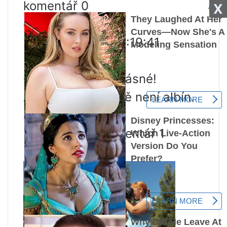
komentář 0
X
outsider
7. dubna 2009, 01:19:41
Re: Albino Frieze
Opravdu, velmi krásné!
Ale tohle rozhodně není albín.
Je šedý
komentář 0 1 komentář 1
komentář 0