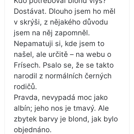
Kdo potřeboval blond vlys?
Dostávat. Dlouho jsem ho měl
v skrýši, z nějakého důvodu
jsem na něj zapomněl.
Nepamatuji si, kde jsem to
našel, ale určitě – na webu o
Frísech. Psalo se, že se takto
narodil z normálních černých
rodičů.
Pravda, nevypadá moc jako
albín; jeho nos je tmavý. Ale
zbytek barvy je blond, jak bylo
objednáno.