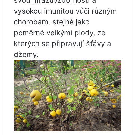
svou mrazuvzdorností a
vysokou imunitou vůči různým
chorobám, stejně jako
poměrně velkými plody, ze
kterých se připravují šťávy a
džemy.