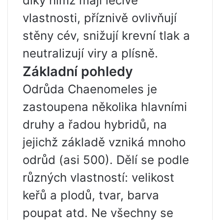
díky nimž mají léčivé
vlastnosti, příznivě ovlivňují
stěny cév, snižují krevní tlak a
neutralizují viry a plísně.
Základní pohledy
Odrůda Chaenomeles je
zastoupena několika hlavními
druhy a řadou hybridů, na
jejichž základě vzniká mnoho
odrůd (asi 500). Dělí se podle
různých vlastností: velikost
keřů a plodů, tvar, barva
poupat atd. Ne všechny se