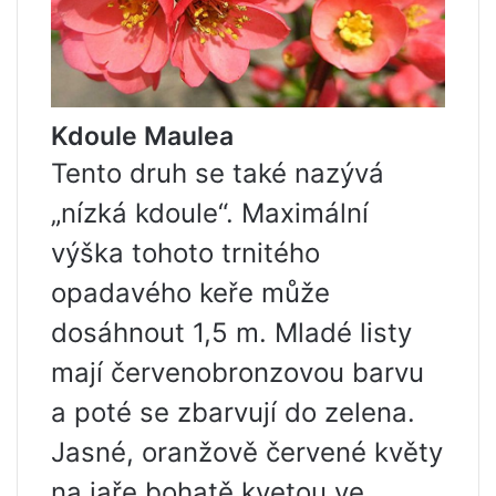
Kdoule Maulea
Tento druh se také nazývá
„nízká kdoule“. Maximální
výška tohoto trnitého
opadavého keře může
dosáhnout 1,5 m. Mladé listy
mají červenobronzovou barvu
a poté se zbarvují do zelena.
Jasné, oranžově červené květy
na jaře bohatě kvetou ve