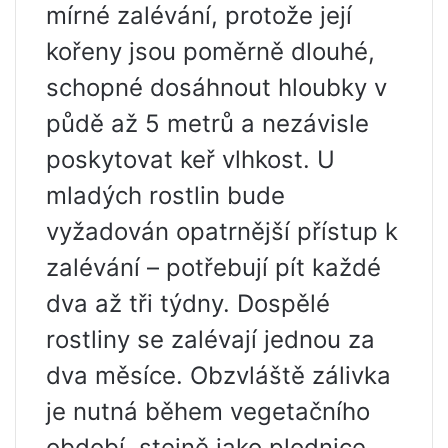
mírné zalévání, protože její
kořeny jsou poměrně dlouhé,
schopné dosáhnout hloubky v
půdě až 5 metrů a nezávisle
poskytovat keř vlhkost. U
mladých rostlin bude
vyžadován opatrnější přístup k
zalévání – potřebují pít každé
dva až tři týdny. Dospělé
rostliny se zalévají jednou za
dva měsíce. Obzvláště zálivka
je nutná během vegetačního
období, stejně jako plodnice