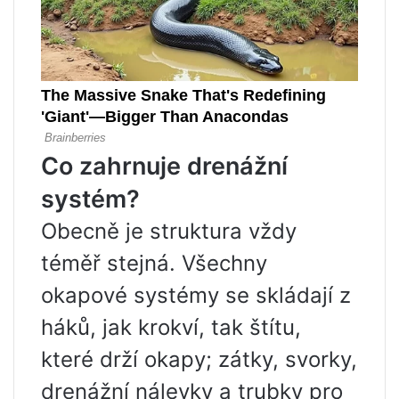
Co zahrnuje drenážní
systém?
Obecně je struktura vždy
téměř stejná. Všechny
okapové systémy se skládají z
háků, jak krokví, tak štítu,
které drží okapy; zátky, svorky,
drenážní nálevky a trubky pro