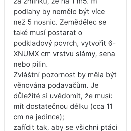
za zmínku, že na 1 m5. m
podlahy by nemělo být více
než 5 nosnic. Zemědělec se
také musí postarat o
podkladový povrch, vytvořit 6-
XNUMX cm vrstvu slámy, sena
nebo pilin.
Zvláštní pozornost by měla být
věnována podavačům. Je
důležité si uvědomit, že musí:
mít dostatečnou délku (cca 11
cm na jedince);
zařídit tak, aby se všichni ptáci