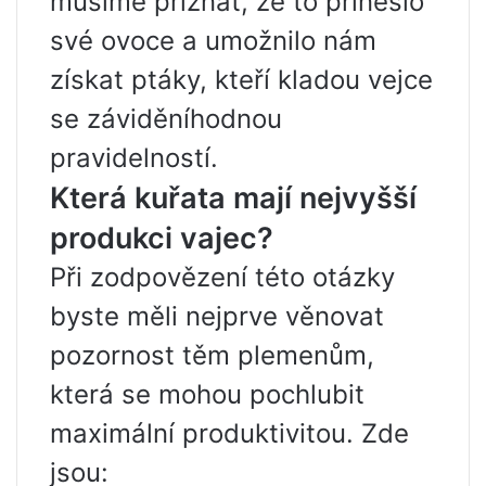
musíme přiznat, že to přineslo
své ovoce a umožnilo nám
získat ptáky, kteří kladou vejce
se záviděníhodnou
pravidelností.
Která kuřata mají nejvyšší
produkci vajec?
Při zodpovězení této otázky
byste měli nejprve věnovat
pozornost těm plemenům,
která se mohou pochlubit
maximální produktivitou. Zde
jsou: