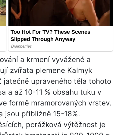
ování a krmení vyvážené a
tují zvířata plemene Kalmyk
Z jatečně upraveného těla tohoto
sa a až 10-11 % obsahu tuku v
í ve formě mramorovaných vrstev.
a jsou přibližně 15-18%.
sících, porážková výtěžnost je