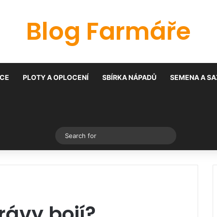
Blog Farmáře
CE
PLOTY A OPLOCENÍ
SBÍRKA NÁPADŮ
SEMENA A SA
Switch skin
Search
for
rávy bojí?