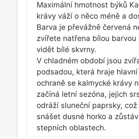
Maximální hmotnost býků Kal
krávy váží o něco méně a do
Barva je převážně červená ne
zvířete natřena bílou barvou 
vidět bílé skvrny.
V chladném období jsou zvířa
podsadou, která hraje hlavní 
ochraně se kalmycké krávy 
začíná letní sezóna, jejich sr
odráží sluneční paprsky, c
snášet dusné horko a zůstáv
stepních oblastech.