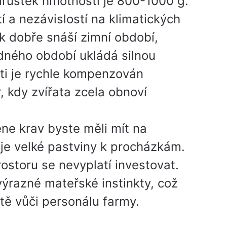
růstek hmotnosti je 800-1000 g.
 a nezávislostí na klimatických
 dobře snáší zimní období,
dného období ukládá silnou
ti je rychle kompenzován
 kdy zvířata zcela obnoví
ne krav byste měli mít na
je velké pastviny k procházkám.
storu se nevyplatí investovat.
ýrazné mateřské instinkty, což
tě vůči personálu farmy.