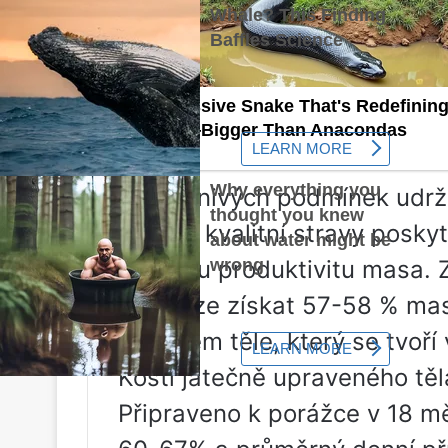
Za příznivých podmínek udrž
vysoce kvalitní stravy posky
vysokou produktivitu masa. 
skotu lze získat 57-58 % ma
jatečném těle, který se tvoř
Kosti jatečně upraveného těl
Připraveno k porážce v 18 mě