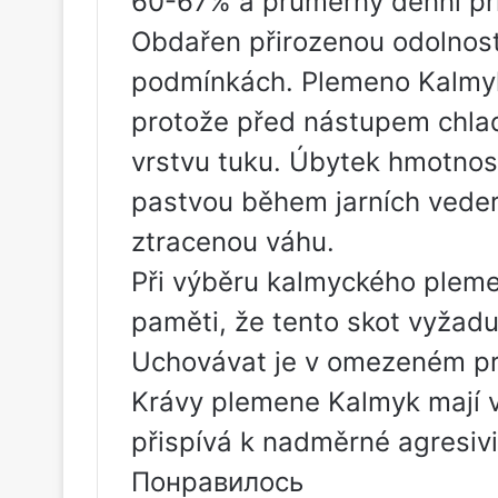
60-67% a průměrný denní pří
Obdařen přirozenou odolností
podmínkách. Plemeno Kalmyk
protože před nástupem chla
vrstvu tuku. Úbytek hmotnos
pastvou během jarních veder,
ztracenou váhu.
Při výběru kalmyckého pleme
paměti, že tento skot vyžadu
Uchovávat je v omezeném pro
Krávy plemene Kalmyk mají v
přispívá k nadměrné agresivi
Понравилось