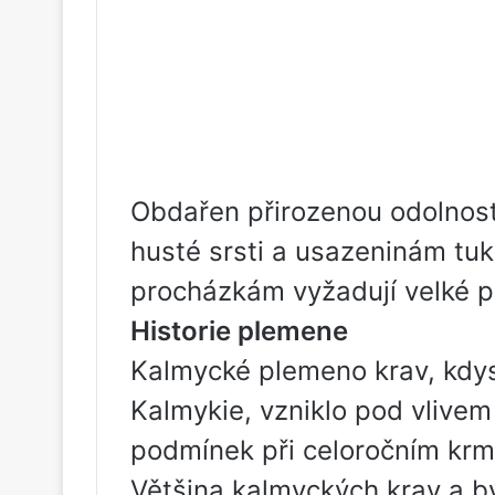
Obdařen přirozenou odolností
husté srsti a usazeninám tu
procházkám vyžadují velké p
Historie plemene
Kalmycké plemeno krav, kdy
Kalmykie, vzniklo pod vlivem
podmínek při celoročním krme
Většina kalmyckých krav a bý