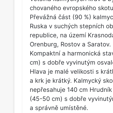
chovaného evropského skotu
Převážná část (90 %) kalmy
Ruska v suchých stepních ob
republice, na území Krasnoda
Orenburg, Rostov a Saratov.
Kompaktní a harmonická stav
cm) s dobře vyvinutým osval
Hlava je malé velikosti s kr
a krk je krátký. Kalmycký sk
nepřesahuje 140 cm Hrudník 
(45-50 cm) s dobře vyvinutý
a správně umístěné.