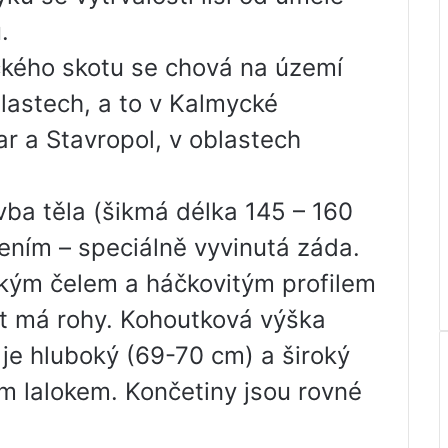
.
ckého skotu se chová na území
lastech, a to v Kalmycké
r a Stavropol, v oblastech
ba těla (šikmá délka 145 – 160
ením – speciálně vyvinutá záda.
átkým čelem a háčkovitým profilem
ot má rohy. Kohoutková výška
je hluboký (69-70 cm) a široký
m lalokem. Končetiny jsou rovné