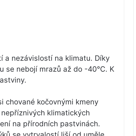
 a nezávislostí na klimatu. Díky
ku se nebojí mrazů až do -40℃. K
astviny.
si chované kočovnými kmeny
 nepříznivých klimatických
ní na přírodních pastvinách.
ků se vytrvalostí liší od uměle