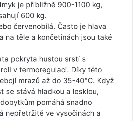
myk je přibližně 900-1100 kg,
sahují 600 kg.
bo červenobílá. Často je hlava
a na těle a končetinách jsou také
ta pokryta hustou srstí s
roli v termoregulaci. Díky této
nebojí mrazů až do 35-40℃. Když
st se stává hladkou a lesklou,
ož dobytkům pomáhá snadno
á nepřetržitě ve vysočinách a