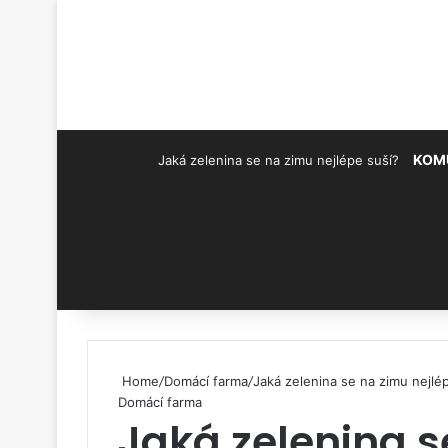
KOM
Jaká zelenina se na zimu nejlépe suší?
Pinterest
Home
/
Domácí farma
/
Jaká zelenina se na zimu nejlé
Domácí farma
Jaká zelenina s