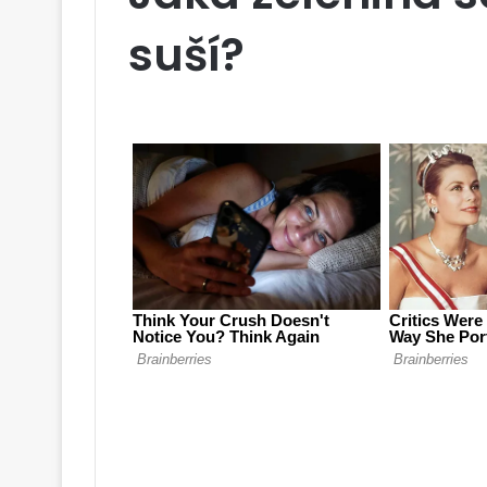
suší?