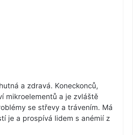
hutná a zdravá. Koneckonců,
í mikroelementů a je zvláště
 problémy se střevy a trávením. Má
stí je a prospívá lidem s anémií z