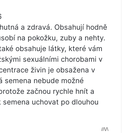
6
hutná a zdravá. Obsahují hodně
ůsobí na pokožku, zuby a nehty.
také obsahuje látky, které vám
žskými sexuálními chorobami v
centrace živin je obsažena v
ová semena nebude možné
rotože začnou rychle hnít a
jak semena uchovat po dlouhou