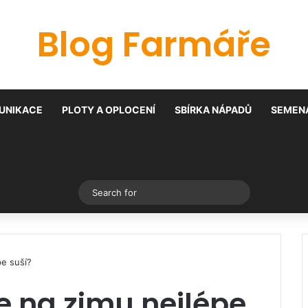
Blog Farmáře
UNIKACE
PLOTY A OPLOCENÍ
SBÍRKA NÁPADŮ
SEMENA
Switch skin
Search
for
pe suší?
e na zimu nejlépe