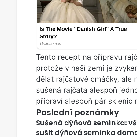
Tento recept na přípravu raj
protože v naší zemi je zvyke
dělat rajčatové omáčky, ale n
sušená rajčata alespoň jedno
připraví alespoň pár sklenic 
Poslední poznámky
Sušená dýňová semínka: vš
sušit dýňová semínka dom