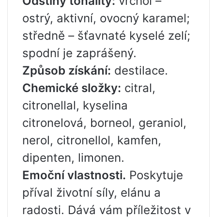
Odstíny tonality:
vrchol –
ostrý, aktivní, ovocný karamel;
středně – šťavnaté kyselé zelí;
spodní je zaprášený.
Způsob získání:
destilace.
Chemické složky:
citral,
citronellal, kyselina
citronelová, borneol, geraniol,
nerol, citronellol, kamfen,
dipenten, limonen.
Emoční vlastnosti.
Poskytuje
příval životní síly, elánu a
radosti. Dává vám příležitost v