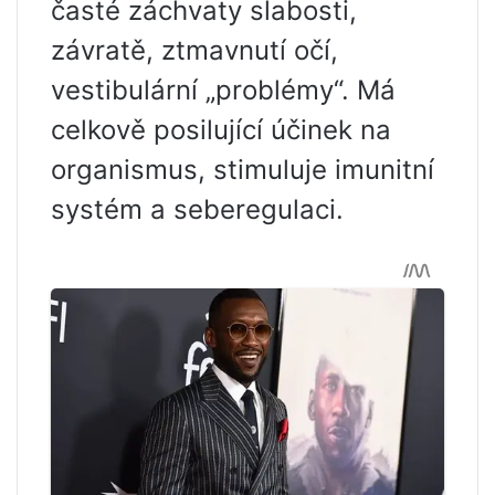
časté záchvaty slabosti,
závratě, ztmavnutí očí,
vestibulární „problémy“. Má
celkově posilující účinek na
organismus, stimuluje imunitní
systém a seberegulaci.