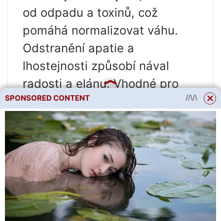
od odpadu a toxinů, což
pomáhá normalizovat váhu.
Odstranění apatie a
lhostejnosti způsobí nával
radosti a elánu. Vhodné pro
SPONSORED CONTENT
všechny typy pleti. Reguluje
tvorbu kožního mazu, čistí a
stahuje póry, zvyšuje elasticitu
a vyrovnává texturu pleti.
Citronella je vytrvalá bylina
dosahující výšky jednoho
metru s výraznou citrónovou