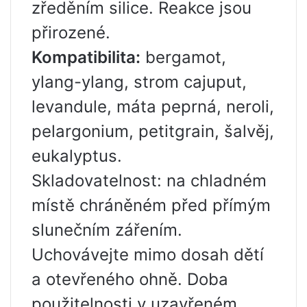
zředěním silice. Reakce jsou
přirozené.
Kompatibilita:
bergamot,
ylang-ylang, strom cajuput,
levandule, máta peprná, neroli,
pelargonium, petitgrain, šalvěj,
eukalyptus.
Skladovatelnost: na chladném
místě chráněném před přímým
slunečním zářením.
Uchovávejte mimo dosah dětí
a otevřeného ohně. Doba
použitelnosti v uzavřeném