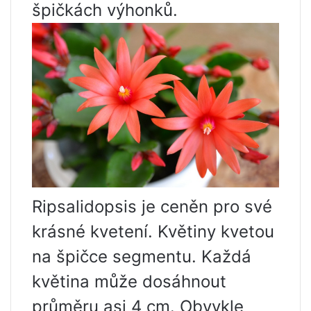
špičkách výhonků.
Ripsalidopsis je ceněn pro své
krásné kvetení. Květiny kvetou
na špičce segmentu. Každá
květina může dosáhnout
průměru asi 4 cm. Obvykle