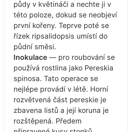
půdy v květináči a nechte ji v
této poloze, dokud se neobjeví
první kořeny. Teprve poté se
řízek ripsalidopsis umístí do
půdní směsi.
Inokulace
— pro roubování se
používá rostlina jako Pereskia
spinosa. Tato operace se
nejlépe provádí v létě. Horní
rozvětvená část pereskie je
zbavena listů a její koruna je
rozštěpená. Předem
připravené kusy stonků