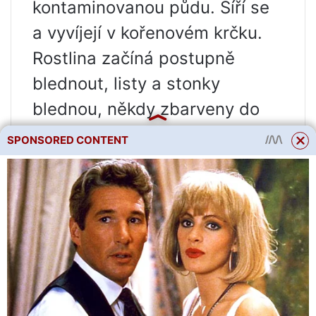
kontaminovanou půdu. Šíří se
a vyvíjejí v kořenovém krčku.
Rostlina začíná postupně
blednout, listy a stonky
blednou, někdy zbarveny do
šeda. Tato onemocnění lze
SPONSORED CONTENT
kontrolovat fungicidními
antimykotiky.
Potíže s pěstováním