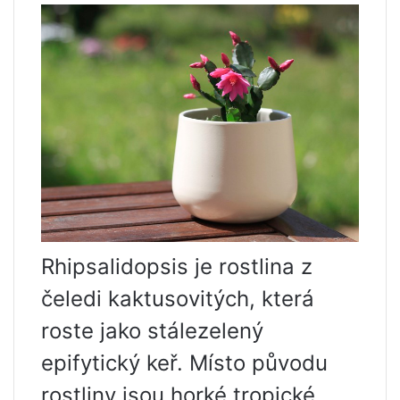
Rhipsalidopsis je rostlina z
čeledi kaktusovitých, která
roste jako stálezelený
epifytický keř. Místo původu
rostliny jsou horké tropické