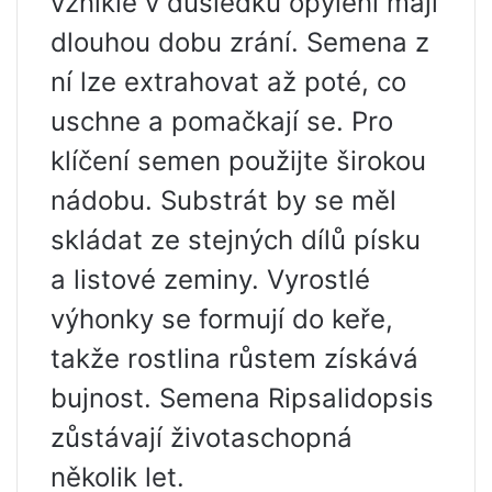
vzniklé v důsledku opylení mají
dlouhou dobu zrání. Semena z
ní lze extrahovat až poté, co
uschne a pomačkají se. Pro
klíčení semen použijte širokou
nádobu. Substrát by se měl
skládat ze stejných dílů písku
a listové zeminy. Vyrostlé
výhonky se formují do keře,
takže rostlina růstem získává
bujnost. Semena Ripsalidopsis
zůstávají životaschopná
několik let.