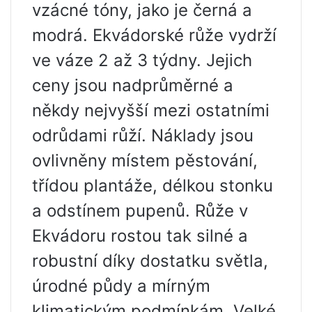
vzácné tóny, jako je černá a
modrá. Ekvádorské růže vydrží
ve váze 2 až 3 týdny. Jejich
ceny jsou nadprůměrné a
někdy nejvyšší mezi ostatními
odrůdami růží. Náklady jsou
ovlivněny místem pěstování,
třídou plantáže, délkou stonku
a odstínem pupenů. Růže v
Ekvádoru rostou tak silné a
robustní díky dostatku světla,
úrodné půdy a mírným
klimatickým podmínkám. Velké