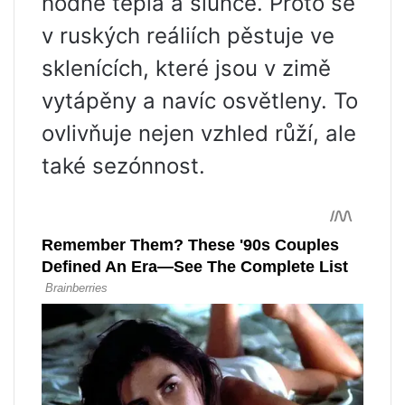
hodně tepla a slunce. Proto se
v ruských reáliích pěstuje ve
sklenících, které jsou v zimě
vytápěny a navíc osvětleny. To
ovlivňuje nejen vzhled růží, ale
také sezónnost.