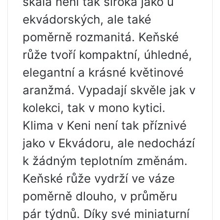
škála není tak široká jako u
ekvádorských, ale také
poměrně rozmanitá. Keňské
růže tvoří kompaktní, úhledné,
elegantní a krásné květinové
aranžmá. Vypadají skvěle jak v
kolekci, tak v mono kytici.
Klima v Keni není tak příznivé
jako v Ekvádoru, ale nedochází
k žádným teplotním změnám.
Keňské růže vydrží ve váze
poměrně dlouho, v průměru
pár týdnů. Díky své miniaturní