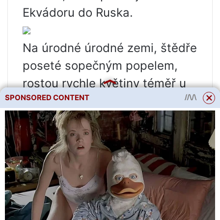
Ekvádoru do Ruska.
Na úrodné úrodné zemi, štědře
poseté sopečným popelem,
rostou rychle květiny téměř u
SPONSORED CONTENT
rovníku. Částečně je to dáno
nadmořskou výškou, protože
všechna květinová údolí se
nacházejí ve výškách kolem
3000 metrů nad mořem.
Ekvádorské růže se vyznačují
dlouhými, dokonale rovnými