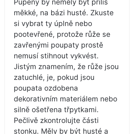
Pupeny by neměly být příliš
měkké, na bázi husté. Zkuste
si vybrat ty úplně nebo
pootevřené, protože růže se
zavřenými poupaty prostě
nemusí stihnout vykvést.
Jistým znamením, že růže jsou
zatuchlé, je, pokud jsou
poupata ozdobena
dekorativním materiálem nebo
silně ošetřena třpytkami.
Pečlivě zkontrolujte části
stonku. Měly by být husté a