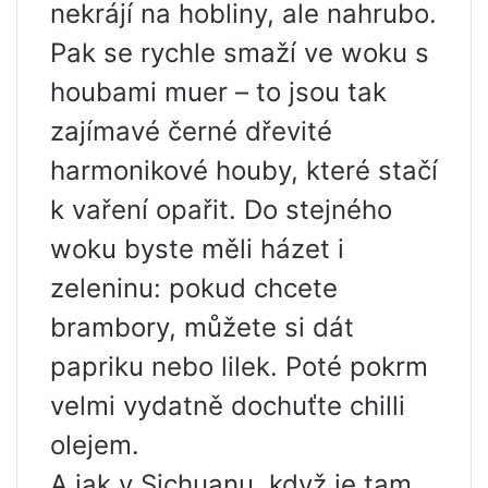
nekrájí na hobliny, ale nahrubo.
Pak se rychle smaží ve woku s
houbami muer – to jsou tak
zajímavé černé dřevité
harmonikové houby, které stačí
k vaření opařit. Do stejného
woku byste měli házet i
zeleninu: pokud chcete
brambory, můžete si dát
papriku nebo lilek. Poté pokrm
velmi vydatně dochuťte chilli
olejem.
A jak v Sichuanu, když je tam