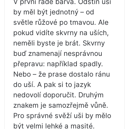
V první řadě barva. Odstín uší
by měl být jednotný – od
světle růžové po tmavou. Ale
pokud vidíte skvrny na uších,
neměli byste je brát. Skvrny
buď znamenají nesprávnou
přepravu: například spadly.
Nebo – že prase dostalo ránu
do uší. A pak si to jazyk
nedovolí doporučit. Druhým
znakem je samozřejmě vůně.
Pro správné svěží uši by mělo
být velmi lehké a masité.