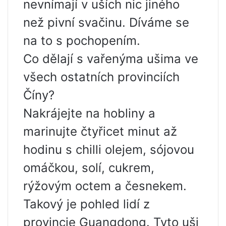
nevnímají v uších nic jiného
než pivní svačinu. Díváme se
na to s pochopením.
Co dělají s vařenýma ušima ve
všech ostatních provinciích
Číny?
Nakrájejte na hobliny a
marinujte čtyřicet minut až
hodinu s chilli olejem, sójovou
omáčkou, solí, cukrem,
rýžovým octem a česnekem.
Takový je pohled lidí z
provincie Guangdong. Tyto uši