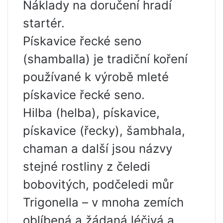
Náklady na doručení hradí
startér.
Pískavice řecké seno
(shamballa) je tradiční koření
používané k výrobě mleté ​​
pískavice řecké seno.
Hilba (helba), pískavice,
pískavice (řecky), šambhala,
chaman a další jsou názvy
stejné rostliny z čeledi
bobovitých, podčeledi můr
Trigonella – v mnoha zemích
oblíbená a žádaná léčivá a