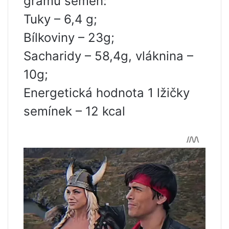
gramů semen:
Tuky – 6,4 g;
Bílkoviny – 23g;
Sacharidy – 58,4g, vláknina –
10g;
Energetická hodnota 1 lžičky
semínek – 12 kcal