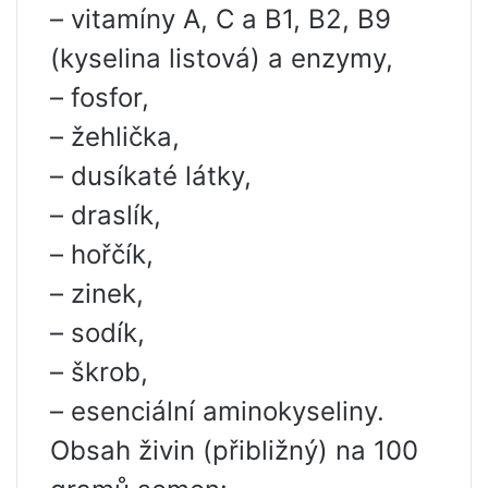
– vitamíny A, C a B1, B2, B9
(kyselina listová) a enzymy,
– fosfor,
– žehlička,
– dusíkaté látky,
– draslík,
– hořčík,
– zinek,
– sodík,
– škrob,
– esenciální aminokyseliny.
Obsah živin (přibližný) na 100