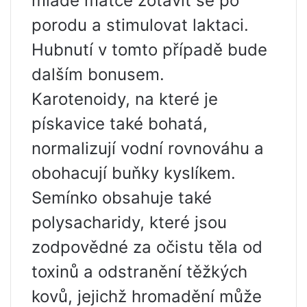
mladé matce zotavit se po
porodu a stimulovat laktaci.
Hubnutí v tomto případě bude
dalším bonusem.
Karotenoidy, na které je
pískavice také bohatá,
normalizují vodní rovnováhu a
obohacují buňky kyslíkem.
Semínko obsahuje také
polysacharidy, které jsou
zodpovědné za očistu těla od
toxinů a odstranění těžkých
kovů, jejichž hromadění může