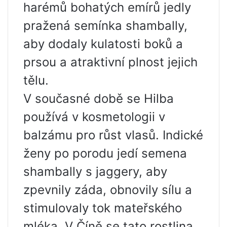
harémů bohatých emírů jedly
pražená semínka shambally,
aby dodaly kulatosti boků a
prsou a atraktivní plnost jejich
tělu.
V současné době se Hilba
používá v kosmetologii v
balzámu pro růst vlasů. Indické
ženy po porodu jedí semena
shambally s jaggery, aby
zpevnily záda, obnovily sílu a
stimulovaly tok mateřského
mléka. V Číně se tato rostlina