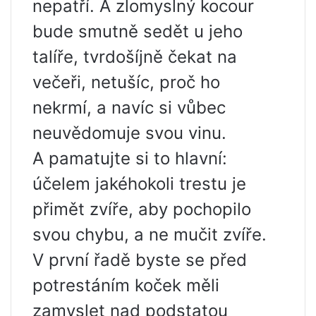
nepatří. A zlomyslný kocour
bude smutně sedět u jeho
talíře, tvrdošíjně čekat na
večeři, netušíc, proč ho
nekrmí, a navíc si vůbec
neuvědomuje svou vinu.
A pamatujte si to hlavní:
účelem jakéhokoli trestu je
přimět zvíře, aby pochopilo
svou chybu, a ne mučit zvíře.
V první řadě byste se před
potrestáním koček měli
zamyslet nad podstatou