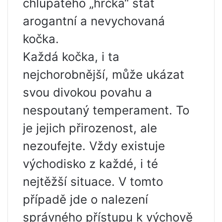
chlupatého „hrčka“ stát
arogantní a nevychovaná
kočka.
Každá kočka, i ta
nejchorobnější, může ukázat
svou divokou povahu a
nespoutaný temperament. To
je jejich přirozenost, ale
nezoufejte. Vždy existuje
východisko z každé, i té
nejtěžší situace. V tomto
případě jde o nalezení
správného přístupu k výchově