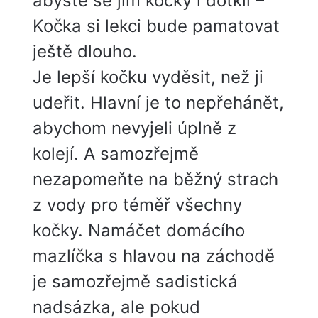
abyste se jím kočky i dotkli –
Kočka si lekci bude pamatovat
ještě dlouho.
Je lepší kočku vyděsit, než ji
udeřit. Hlavní je to nepřehánět,
abychom nevyjeli úplně z
kolejí. A samozřejmě
nezapomeňte na běžný strach
z vody pro téměř všechny
kočky. Namáčet domácího
mazlíčka s hlavou na záchodě
je samozřejmě sadistická
nadsázka, ale pokud