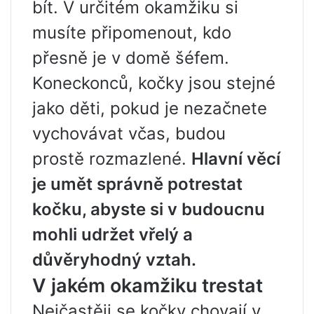
bít. V určitém okamžiku si
musíte připomenout, kdo
přesně je v domě šéfem.
Koneckonců, kočky jsou stejné
jako děti, pokud je nezačnete
vychovávat včas, budou
prostě rozmazlené.
Hlavní věcí
je umět správně potrestat
kočku, abyste si v budoucnu
mohli udržet vřelý a
důvěryhodný vztah.
V jakém okamžiku trestat
Nejčastěji se kočky chovají v