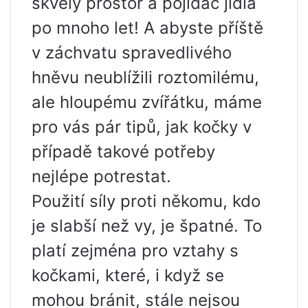
skvělý prostor a pojídač jídla
po mnoho let! A abyste příště
v záchvatu spravedlivého
hněvu neublížili roztomilému,
ale hloupému zvířátku, máme
pro vás pár tipů, jak kočky v
případě takové potřeby
nejlépe potrestat.
Použití síly proti někomu, kdo
je slabší než vy, je špatné. To
platí zejména pro vztahy s
kočkami, které, i když se
mohou bránit, stále nejsou