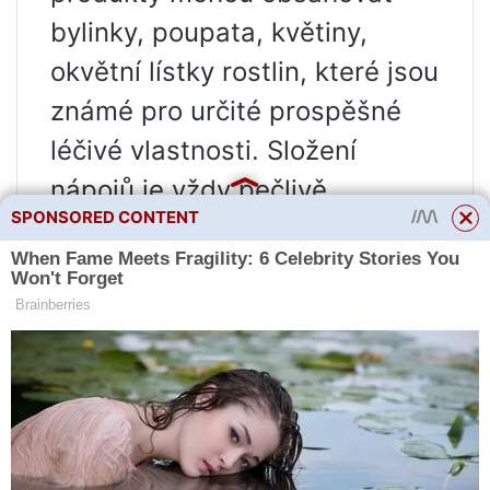
bylinky, poupata, květiny,
okvětní lístky rostlin, které jsou
známé pro určité prospěšné
léčivé vlastnosti. Složení
nápojů je vždy pečlivě
SPONSORED CONTENT
promyšleno tak, aby konečným
výsledkem byl nejen účinný
„přírodní léčitel“, ale také
skutečně chutný a aromatický
čaj.