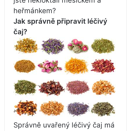
jste nekloktali měsíčkem a
heřmánkem?
Jak správně připravit léčivý
čaj?
Správně uvařený léčivý čaj má