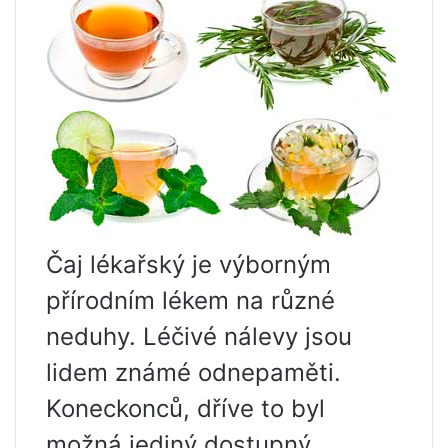
Čaj lékařský je výborným
přírodním lékem na různé
neduhy. Léčivé nálevy jsou
lidem známé odnepaměti.
Koneckonců, dříve to byl
možná jediný dostupný