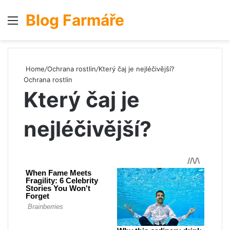
Blog Farmáře
Menu
S
Home
/
Ochrana rostlin
/
Který čaj je nejléčivější?
Ochrana rostlin
Který čaj je
nejléčivější?