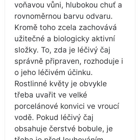
voňavou vůni, hlubokou chuť a
rovnoměrnou barvu odvaru.
Kromě toho zcela zachovává
užitečné a biologicky aktivní
složky. To, zda je léčivý čaj
správně připraven, rozhoduje i
o jeho léčivém účinku.
Rostlinné květy je obvykle
třeba uvařit ve velké
porcelánové konvici ve vroucí
vodě. Pokud léčivý čaj
obsahuje čerstvé bobule, je
třeba je před louhováním