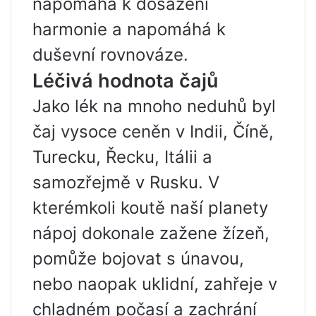
napomáhá k dosažení
harmonie a napomáhá k
duševní rovnováze.
Léčivá hodnota čajů
Jako lék na mnoho neduhů byl
čaj vysoce ceněn v Indii, Číně,
Turecku, Řecku, Itálii a
samozřejmě v Rusku. V
kterémkoli koutě naší planety
nápoj dokonale zažene žízeň,
pomůže bojovat s únavou,
nebo naopak uklidní, zahřeje v
chladném počasí a zachrání