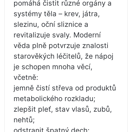
pomáhá čistit různé orgány a
systémy těla – krev, játra,
slezinu, oční sliznice a
revitalizuje svaly. Moderní
věda plně potvrzuje znalosti
starověkých léčitelů, že nápoj
je schopen mnoha věcí,
včetně:
jemně čistí střeva od produktů
metabolického rozkladu;
zlepšit pleť, stav vlasů, zubů,
nehtů;
odstranit špatný dech;