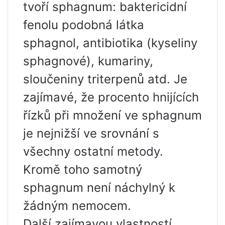
tvoří sphagnum: baktericidní
fenolu podobná látka
sphagnol, antibiotika (kyseliny
sphagnové), kumariny,
sloučeniny triterpenů atd. Je
zajímavé, že procento hnijících
řízků při množení ve sphagnum
je nejnižší ve srovnání s
všechny ostatní metody.
Kromě toho samotný
sphagnum není náchylný k
žádným nemocem.
Další zajímavou vlastností