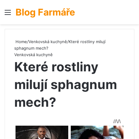
Blog Farmáře
Menu
S
Home
/
Venkovská kuchyně
/
Které rostliny milují
sphagnum mech?
Venkovská kuchyně
Které rostliny
milují sphagnum
mech?