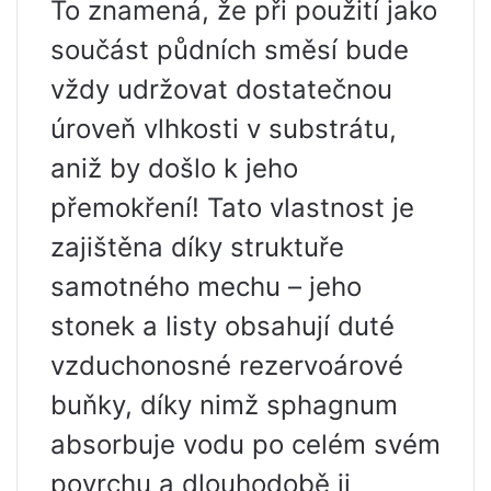
To znamená, že při použití jako
součást půdních směsí bude
vždy udržovat dostatečnou
úroveň vlhkosti v substrátu,
aniž by došlo k jeho
přemokření! Tato vlastnost je
zajištěna díky struktuře
samotného mechu – jeho
stonek a listy obsahují duté
vzduchonosné rezervoárové
buňky, díky nimž sphagnum
absorbuje vodu po celém svém
povrchu a dlouhodobě ji