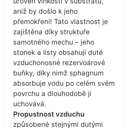
úroveň vlhkosti v substrátu,
aniž by došlo k jeho
přemokření! Tato vlastnost je
zajištěna díky struktuře
samotného mechu – jeho
stonek a listy obsahují duté
vzduchonosné rezervoárové
buňky, díky nimž sphagnum
absorbuje vodu po celém svém
povrchu a dlouhodobě ji
uchovává.
Propustnost vzduchu
způsobené stejnými dutými