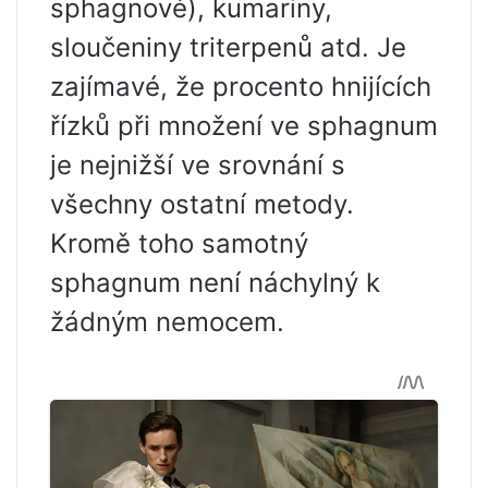
sphagnové), kumariny,
sloučeniny triterpenů atd. Je
zajímavé, že procento hnijících
řízků při množení ve sphagnum
je nejnižší ve srovnání s
všechny ostatní metody.
Kromě toho samotný
sphagnum není náchylný k
žádným nemocem.