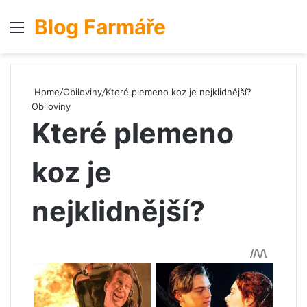
Blog Farmáře
Menu
S
Home
/
Obiloviny
/
Které plemeno koz je nejklidnější?
Obiloviny
Které plemeno
koz je
nejklidnější?