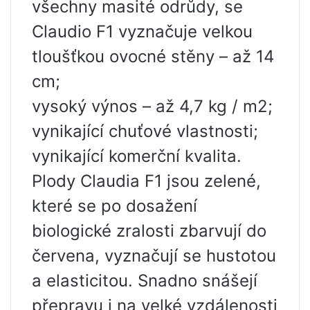
všechny masité odrůdy, se
Claudio F1 vyznačuje velkou
tloušťkou ovocné stěny – až 14
cm;
vysoký výnos – až 4,7 kg / m2;
vynikající chuťové vlastnosti;
vynikající komerční kvalita.
Plody Claudia F1 jsou zelené,
které se po dosažení
biologické zralosti zbarvují do
červena, vyznačují se hustotou
a elasticitou. Snadno snášejí
přepravu i na velké vzdálenosti