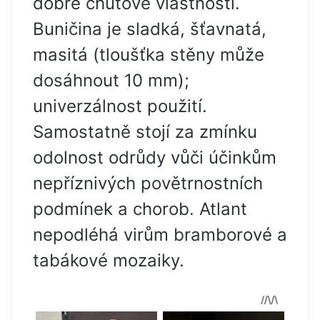
dobré chuťové vlastnosti.
Buničina je sladká, šťavnatá,
masitá (tloušťka stěny může
dosáhnout 10 mm);
univerzálnost použití.
Samostatně stojí za zmínku
odolnost odrůdy vůči účinkům
nepříznivých povětrnostních
podmínek a chorob. Atlant
nepodléhá virům bramborové a
tabákové mozaiky.