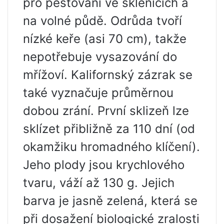
pro pěstování ve sklenících a
na volné půdě. Odrůda tvoří
nízké keře (asi 70 cm), takže
nepotřebuje vysazování do
mřížoví. Kalifornský zázrak se
také vyznačuje průměrnou
dobou zrání. První sklizeň lze
sklízet přibližně za 110 dní (od
okamžiku hromadného klíčení).
Jeho plody jsou krychlového
tvaru, váží až 130 g. Jejich
barva je jasně zelená, která se
při dosažení biologické zralosti