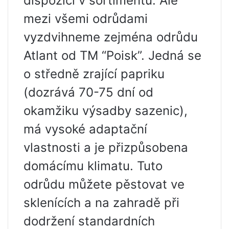
dispozici v sortimentu. Ale
mezi všemi odrůdami
vyzdvihneme zejména odrůdu
Atlant od TM “Poisk”. Jedná se
o středně zrající papriku
(dozrává 70-75 dní od
okamžiku výsadby sazenic),
má vysoké adaptační
vlastnosti a je přizpůsobena
domácímu klimatu. Tuto
odrůdu můžete pěstovat ve
sklenících a na zahradě při
dodržení standardních