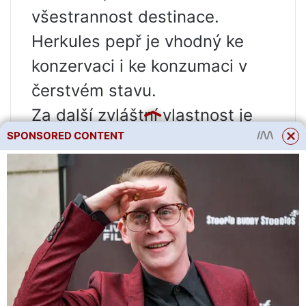
všestrannost destinace.
Herkules pepř je vhodný ke
konzervaci i ke konzumaci v
čerstvém stavu.
Za další zvláštní vlastnost je
SPONSORED CONTENT
třeba považovat
přizpůsobivost odrůdy
domácímu klimatu. Dobře
snáší sucho a horko, aniž by
omezoval plodnost. Hercules
je navíc odolný vůči běžným
chorobám pepře, takže je