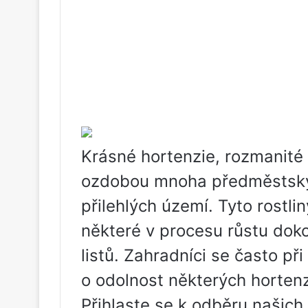
Krásné hortenzie, rozmanité v
ozdobou mnoha předměstský
přilehlých území. Tyto rostli
některé v procesu růstu dok
listů. Zahradníci se často při
o odolnost některých hortenz
Přihlaste se k odběru našich