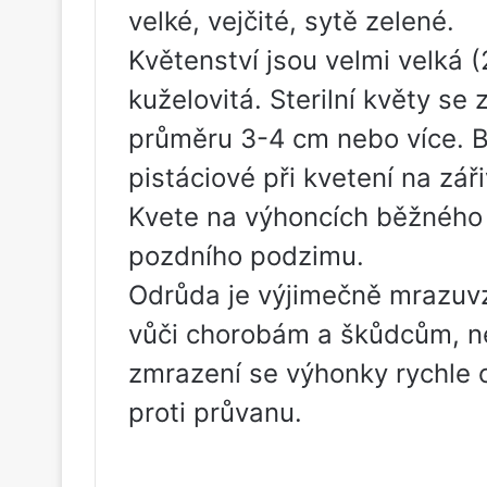
velké, vejčité, sytě zelené.
Květenství jsou velmi velká 
kuželovitá. Sterilní květy se
průměru 3-4 cm nebo více. 
pistáciové při kvetení na zář
Kvete na výhoncích běžného 
pozdního podzimu.
Odrůda je výjimečně mrazuvz
vůči chorobám a škůdcům, nená
zmrazení se výhonky rychle 
proti průvanu.