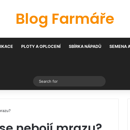
Blog Farmáře
IKACE
PLOTY A OPLOCENÍ
SBÍRKA NÁPADŮ
SEMENA A
Switch skin
Search
for
mrazu?
 se nebojí mrazu?