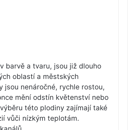
 barvě a tvaru, jsou již dlouho
ch oblastí a městských
ny jsou nenáročné, rychle rostou,
once mění odstín květenství nebo
 výběru této plodiny zajímají také
ií vůči nízkým teplotám.
 kanálů