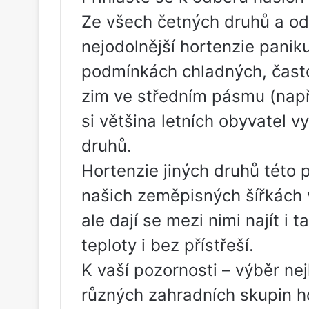
Ze všech četných druhů a odr
nejodolnější hortenzie panik
podmínkách chladných, čast
zim ve středním pásmu (např
si většina letních obyvatel v
druhů.
Hortenzie jiných druhů této 
našich zeměpisných šířkách 
ale dají se mezi nimi najít i 
teploty i bez přístřeší.
K vaší pozornosti – výběr ne
různých zahradních skupin ho