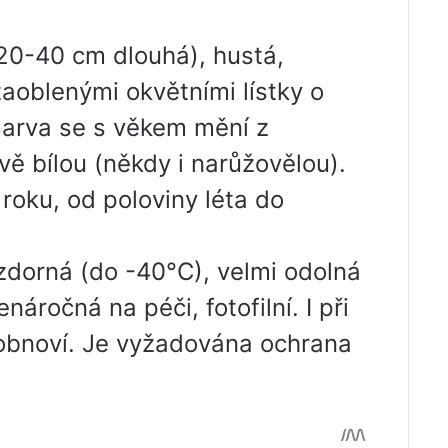
(20-40 cm dlouhá), hustá,
 zaoblenými okvětními lístky o
Barva se s věkem mění z
ivě bílou (někdy i narůžovělou).
roku, od poloviny léta do
dorná (do -40°C), velmi odolná
ročná na péči, fotofilní. I při
obnoví. Je vyžadována ochrana