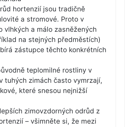
ůd hortenzií jsou tradičně
ulovité a stromové. Proto v
o vlhkých a málo zasněžených
íklad na stejných předměstích)
ybírá zástupce těchto konkrétních
původně teplomilné rostliny v
v tuhých zimách často vymrzají,
takové, které snesou nejnižší
jlepších zimovzdorných odrůd z
rtenzií – všimněte si, že mezi