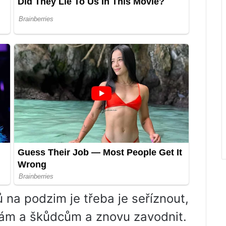
ů na podzim je třeba je seříznout,
obám a škůdcům a znovu zavodnit.