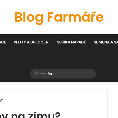
Blog Farmáře
ACE
PLOTY A OPLOCENÍ
SBÍRKA NÁPADŮ
SEMENA A S
Switch skin
Search
for
u?
ny na zimu?