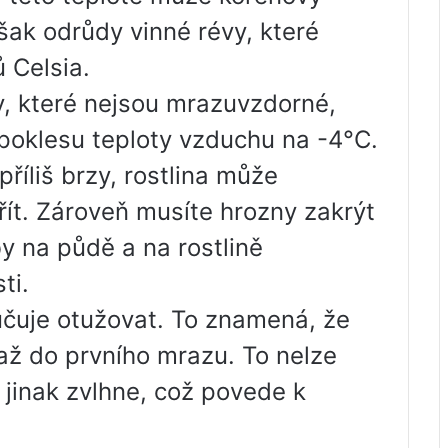
šak odrůdy vinné révy, které
 Celsia.
, které nejsou mrazuvzdorné,
i poklesu teploty vzduchu na -4°C.
říliš brzy, rostlina může
ít. Zároveň musíte hrozny zakrýt
y na půdě a na rostlině
ti.
učuje otužovat. To znamená, že
ž do prvního mrazu. To nelze
 jinak zvlhne, což povede k