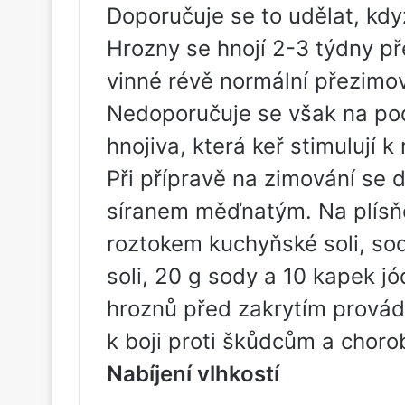
Doporučuje se to udělat, kdy
Hrozny se hnojí 2-3 týdny př
vinné révě normální přezimov
Nedoporučuje se však na pod
hnojiva, která keř stimulují 
Při přípravě na zimování se 
síranem měďnatým. Na plísňo
roztokem kuchyňské soli, sody
soli, 20 g sody a 10 kapek jó
hroznů před zakrytím provád
k boji proti škůdcům a choro
Nabíjení vlhkostí