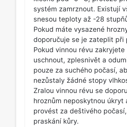
systém zamrznout. Existují v
snesou teploty až -28 stupňů
Pokud máte vysazené hrozny
doporučuje se je zateplit př
Pokud vinnou révu zakryjete p
uschnout, zplesnivět a odumř
pouze za suchého počasí, ab
nezůstaly žádné stopy vlhkos
Zralou vinnou révu se dopor
hroznům neposkytnou úkryt a
provést za deštivého počasí,
praskání kůry.