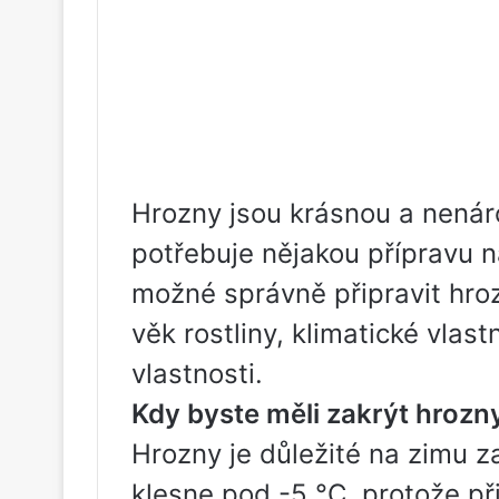
Hrozny jsou krásnou a nenáro
potřebuje nějakou přípravu n
možné správně připravit hroz
věk rostliny, klimatické vlas
vlastnosti.
Kdy byste měli zakrýt hrozn
Hrozny je důležité na zimu za
klesne pod -5 °C, protože př