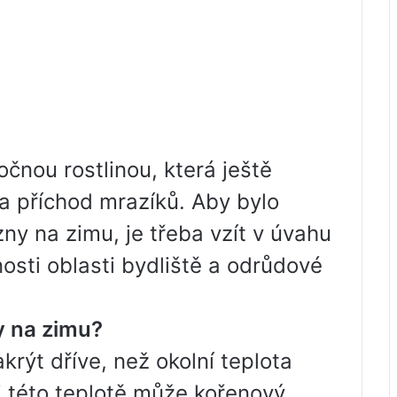
čnou rostlinou, která ještě
a příchod mrazíků. Aby bylo
ny na zimu, je třeba vzít v úvahu
tnosti oblasti bydliště a odrůdové
y na zimu?
krýt dříve, než okolní teplota
i této teplotě může kořenový