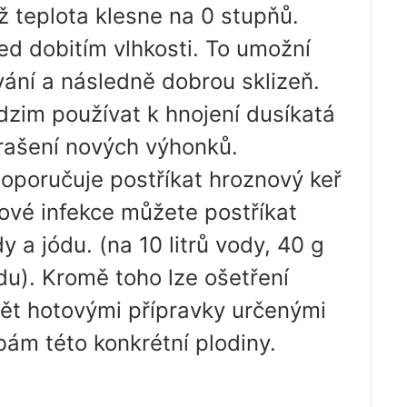
ž teplota klesne na 0 stupňů.
ed dobitím vlhkosti. To umožní
ání a následně dobrou sklizeň.
zim používat k hnojení dusíkatá
k rašení nových výhonků.
doporučuje postříkat hroznový keř
vé infekce můžete postříkat
 a jódu. (na 10 litrů vody, 40 g
du). Kromě toho lze ošetření
ět hotovými přípravky určenými
bám této konkrétní plodiny.