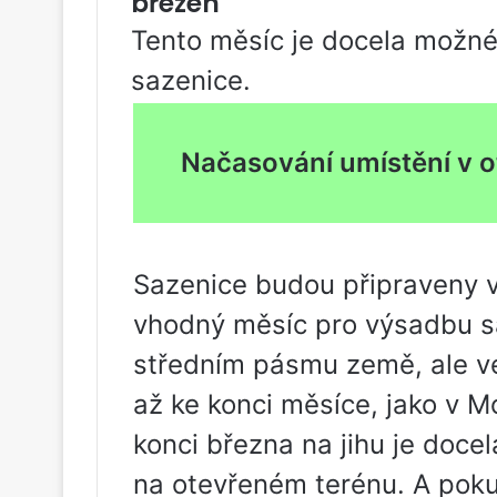
březen
Tento měsíc je docela možné 
sazenice.
Načasování umístění v 
Sazenice budou připraveny v
vhodný měsíc pro výsadbu sa
středním pásmu země, ale v
až ke konci měsíce, jako v M
konci března na jihu je doce
na otevřeném terénu. A poku