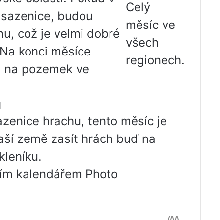
Celý
 sazenice, budou
měsíc ve
u, což je velmi dobré
všech
 Na konci měsíce
regionech.
h na pozemek ve
u
zenice hrachu, tento měsíc je
ší země zasít hrách buď na
kleníku.
rním kalendářem Photo