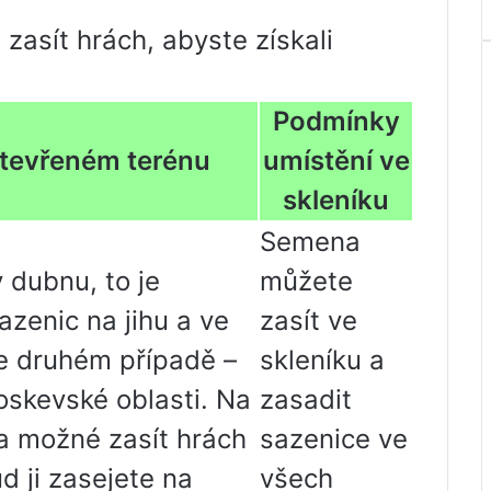
zasít hrách, abyste získali
Podmínky
otevřeném terénu
umístění ve
skleníku
Semena
 dubnu, to je
můžete
zenic na jihu a ve
zasít ve
e druhém případě –
skleníku a
oskevské oblasti. Na
zasadit
la možné zasít hrách
sazenice ve
d ji zasejete na
všech