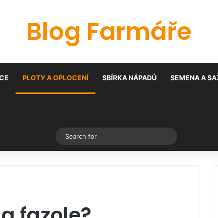
Blog Farmáře
CE
PLOTY A OPLOCENÍ
SBÍRKA NÁPADŮ
SEMENA A SA
Switch skin
Search
for
 a fazole?