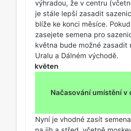
výhradou, že v centru (včet
je stále lepší zasadit sazen
blíže ke konci měsíce. Poku
zasejete semena pro sazeni
května bude možné zasadit na
Uralu a Dálném východě.
květen
Načasování umístění v
Nyní je vhodné zasít semena
na jih a střed, včetně moske