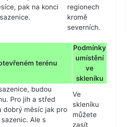
síce, pak na konci
regionech
sazenice.
kromě
severních.
Podmínky
umístění
 otevřeném terénu
ve
skleníku
sazenice, budou
Ve
u. Pro jih a střed
skleníku
 dobrý měsíc jak pro
můžete
 sazenic. Ale s
zasít