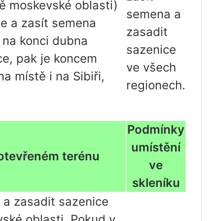
ně moskevské oblasti)
semena a
ice a zasít semena
zasadit
d na konci dubna
sazenice
ce, pak je koncem
ve všech
 místě i na Sibiři,
regionech.
Podmínky
umístění
 otevřeném terénu
ve
skleníku
 a zasadit sazenice
vské oblasti. Pokud v