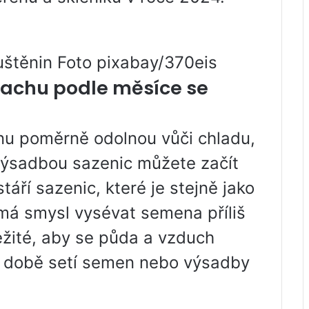
uštěnin Foto pixabay/370eis
rachu podle měsíce se
nu poměrně odolnou vůči chladu,
výsadbou sazenic můžete začít
áří sazenic, které je stejně jako
má smysl vysévat semena příliš
ležité, aby se půda a vzduch
v době setí semen nebo výsadby