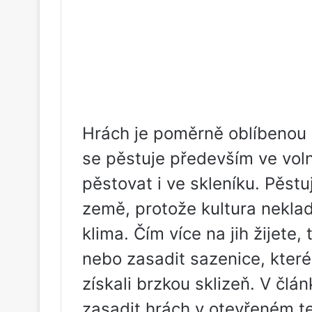
Hrách je poměrně oblíbenou 
se pěstuje především ve volné
pěstovat i ve skleníku. Pěst
země, protože kultura nekla
klima. Čím více na jih žijete
nebo zasadit sazenice, které 
získali brzkou sklizeň. V čl
zasadit hrách v otevřeném te