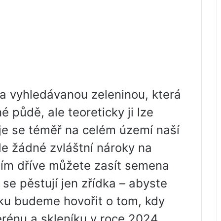
a vyhledávanou zeleninou, která
 půdě, ale teoreticky ji lze
uje se téměř na celém území naší
de žádné zvláštní nároky na
, tím dříve můžete zasít semena
se pěstují jen zřídka – abyste
ánku budeme hovořit o tom, kdy
rénu a skleníku v roce 2024.