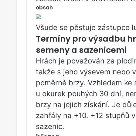
obsah
Všude se pěstuje zástupce l
Termíny pro výsadbu h
semeny a sazenicemi
Hrách je považován za plodi
takže s jeho výsevem nebo 
poměrně brzy. Vzhledem ke st
u okurek pouhých 30 dní, ne
brzy na jejich získání. Je dů
zahřály na +10. +12 stupňů 
sazenic.