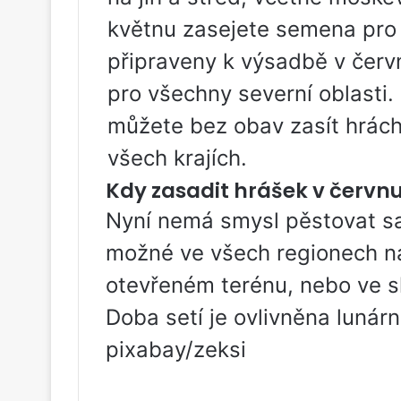
květnu zasejete semena pro
připraveny k výsadbě v červn
pro všechny severní oblasti.
můžete bez obav zasít hrác
všech krajích.
Kdy zasadit hrášek v červn
Nyní nemá smysl pěstovat sa
možné ve všech regionech na
otevřeném terénu, nebo ve s
Doba setí je ovlivněna luná
pixabay/zeksi