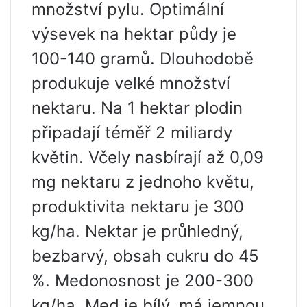
množství pylu. Optimální
výsevek na hektar půdy je
100-140 gramů. Dlouhodobě
produkuje velké množství
nektaru. Na 1 hektar plodin
připadají téměř 2 miliardy
květin. Včely nasbírají až 0,09
mg nektaru z jednoho květu,
produktivita nektaru je 300
kg/ha. Nektar je průhledný,
bezbarvý, obsah cukru do 45
%. Medonosnost je 200-300
kg/ha. Med je bílý, má jemnou