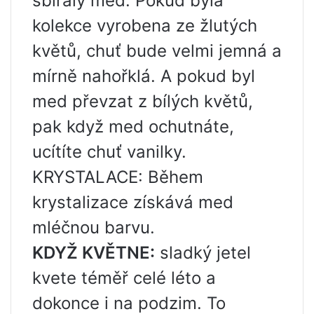
sbíraly med. Pokud byla
kolekce vyrobena ze žlutých
květů, chuť bude velmi jemná a
mírně nahořklá. A pokud byl
med převzat z bílých květů,
pak když med ochutnáte,
ucítíte chuť vanilky.
KRYSTALACE: Během
krystalizace získává med
mléčnou barvu.
KDYŽ KVĚTNE:
sladký jetel
kvete téměř celé léto a
dokonce i na podzim. To