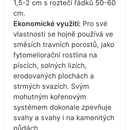
1,5-2 cm s roztečí řádků 50-60
cm.
Ekonomické využití:
Pro své
vlastnosti se hojně používá ve
směsích travních porostů, jako
fytomeliorační rostlina na
píscích, solných lizích,
erodovaných plochách a
strmých svazích. Svým
mohutným kořenovým
systémem dokonale zpevňuje
svahy a svahy i na kamenitých
půdách.