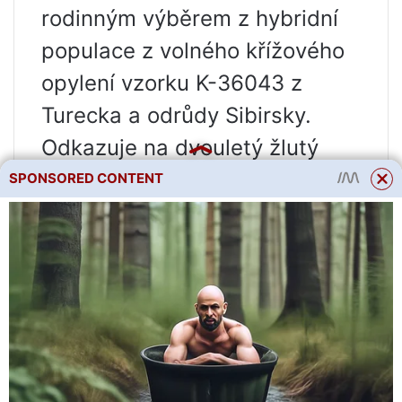
rodinným výběrem z hybridní
populace z volného křížového
opylení vzorku K-36043 z
Turecka a odrůdy Sibirsky.
Odkazuje na dvouletý žlutý
sladký jetel. Keř je vzpřímený.
SPONSORED CONTENT
Stonky
70-100 cm vysoká,
rovnoměrně větvená.
Bushiness je vysoká. Krytí listů
38-50%. Fazole jsou
dvousemenné, světle hnědé,
velké. Odrůda se vyznačuje