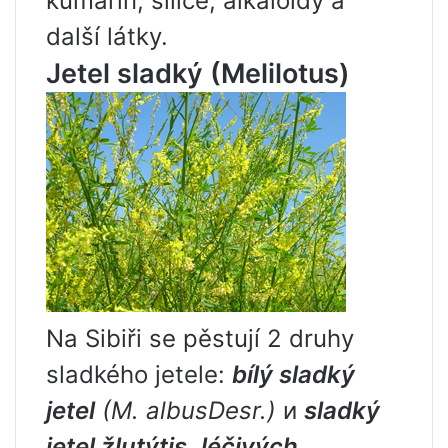
kumarin, silice, alkaloidy a
další látky.
Jetel sladký (Melilotus)
Na Sibiři se pěstují 2 druhy
sladkého jetele:
bílý sladký
jetel
(M.
albus
Desr
.)
и
sladký
jetel žlutý
tis
,
léčivých