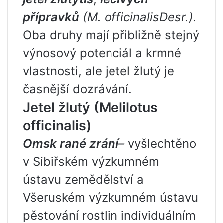
přípravků
(M.
officinalis
Desr
.).
Oba druhy mají přibližně stejný
výnosový potenciál a krmné
vlastnosti, ale jetel žlutý je
časnější dozrávání.
Jetel žlutý (Melilotus
officinalis)
Omsk rané zrání
–
vyšlechtěno
v Sibiřském výzkumném
ústavu zemědělství a
Všeruském výzkumném ústavu
pěstování rostlin individuálním