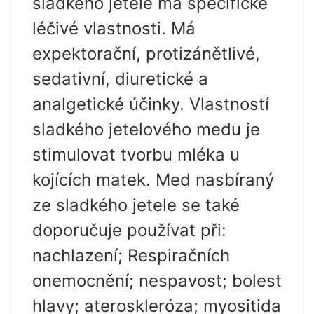
sladkého jetele má specifické
léčivé vlastnosti. Má
expektorační, protizánětlivé,
sedativní, diuretické a
analgetické účinky. Vlastností
sladkého jetelového medu je
stimulovat tvorbu mléka u
kojících matek. Med nasbíraný
ze sladkého jetele se také
doporučuje používat při:
nachlazení; Respiračních
onemocnění; nespavost; bolest
hlavy; ateroskleróza; myositida