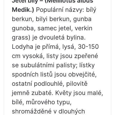
Jetel bílý – (Melillotus albus
Medik.)
Populární názvy: bílý
berkun, bilyi berkun, gunba
gunoba, samec jetel, verkin
grass) je dvouletá bylina.
Lodyha je přímá, lysá, 30-150
cm vysoká, listy jsou zpeřené
se subulátními palisty; lístky
spodních listů jsou obvejčité,
ostatní podlouhlé, pilovitě
jemně zubaté. Květy jsou malé,
bílé, můrového typu,
shromážděné v dlouhých