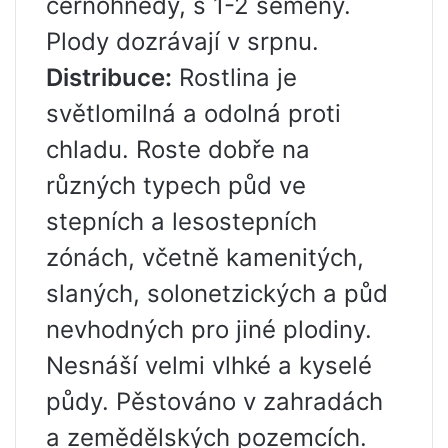
černohnědý, s 1-2 semeny.
Plody dozrávají v srpnu.
Distribuce:
Rostlina je
světlomilná a odolná proti
chladu. Roste dobře na
různých typech půd ve
stepních a lesostepních
zónách, včetně kamenitých,
slaných, solonetzických a půd
nevhodných pro jiné plodiny.
Nesnáší velmi vlhké a kyselé
půdy. Pěstováno v zahradách
a zemědělských pozemcích.