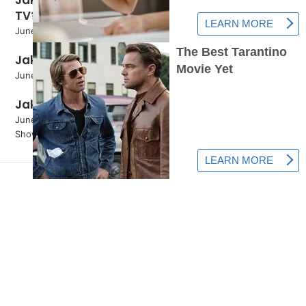
TV?
June 5, 2024
Jak víte, kdy sbírat melouny?
June 5, 2024
Jak správně zasadit jehličí?
June 5, 2024
Show More