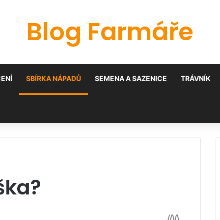
Blog Farmáře
ENÍ
SBÍRKA NÁPADŮ
SEMENA A SAZENICE
TRÁVNÍK
ška?