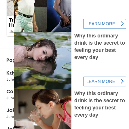
Popular Posts
Kdy Vertimek použít?
June 5, 2024
Co kvete na konci léta?
June 5, 2024
Jaké má rajče květenství?
June 5, 2024
Jak odmítnout platbu za Sweet