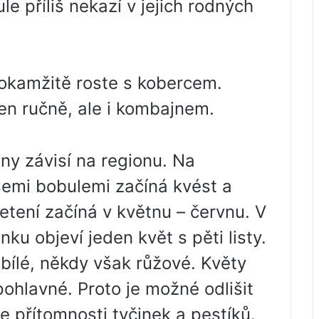
le příliš nekazí v jejich rodných
 okamžitě roste s kobercem.
jen ručně, ale i kombajnem.
iny závisí na regionu. Na
emi bobulemi začíná kvést a
etení začíná v květnu – červnu. V
ku objeví jeden květ s pěti listy.
i bílé, někdy však růžové. Květy
pohlavné. Proto je možné odlišit
 přítomnosti tyčinek a pestíků.