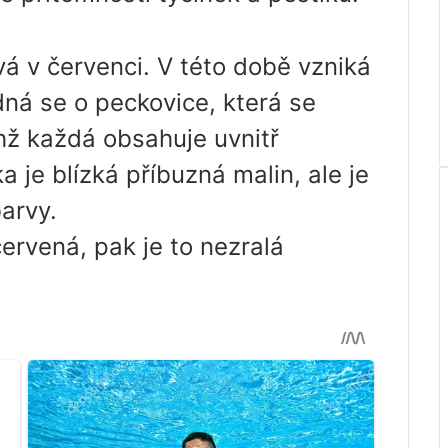
vá v červenci. V této době vzniká
á se o peckovice, která se
chž každá obsahuje uvnitř
 je blízká příbuzná malin, ale je
arvy.
ervená, pak je to nezralá