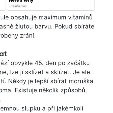
obule obsahuje maximum vitamínů
jasně žlutou barvu. Pokud sbíráte
robeny zrání.
at
ází obvykle 45. den po začátku
, lze ji sklízet a sklízet. Je ale
ití. Někdy je lepší sbírat moruška
oma. Existuje několik způsobů,
.
jemnou slupku a při jakémkoli