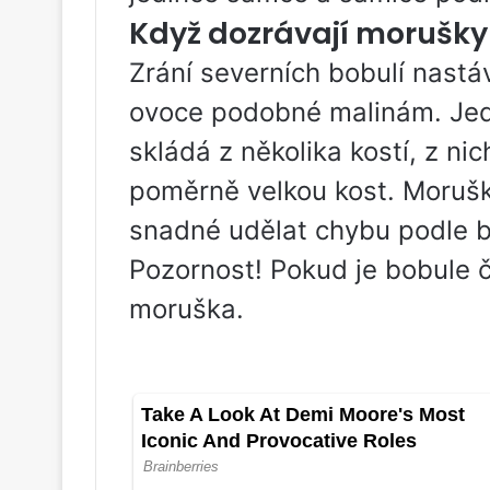
Když dozrávají morušky
Zrání severních bobulí nastá
ovoce podobné malinám. Jedn
skládá z několika kostí, z ni
poměrně velkou kost. Moruška
snadné udělat chybu podle b
Pozornost! Pokud je bobule č
moruška.