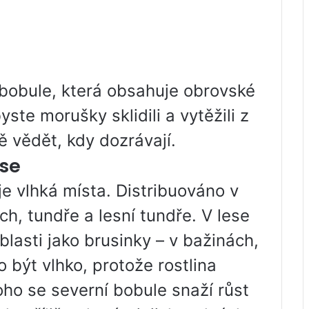
bobule, která obsahuje obrovské
ste morušky sklidili a vytěžili z
 vědět, kdy dozrávají.
ese
je vlhká místa. Distribuováno v
h, tundře a lesní tundře. V lese
blasti jako brusinky – v bažinách,
o být vlhko, protože rostlina
oho se severní bobule snaží růst