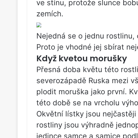
ve stínu, protože slunce bobu
zemích.
Nejedná se o jednu rostlinu,
Proto je vhodné jej sbírat ne
Když kvetou morušky
Přesná doba květu této rostl
severozápadě Ruska mezi vš
plodit moruška jako první. Kv
této době se na vrcholu výhon
Okvětní lístky jsou nejčastěj
rostliny jsou výhradně jedno
jedince samce a samice podle