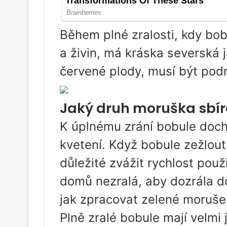
Během plné zralosti, kdy b
a živin, má kráska severská 
červené plody, musí být pod
Jaký druh moruška sbír
K úplnému zrání bobule doch
kvetení. Když bobule zežloutne
důležité zvážit rychlost použ
domů nezralá, aby dozrála d
jak zpracovat zelené moruše
Plně zralé bobule mají velmi 