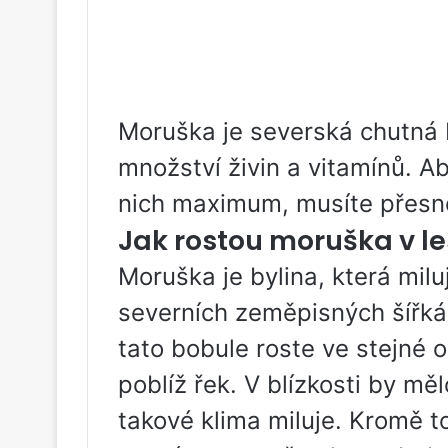
Moruška je severská chutná 
množství živin a vitamínů. Aby
nich maximum, musíte přesně
Jak rostou moruška v l
Moruška je bylina, která milu
severních zeměpisných šířkác
tato bobule roste ve stejné o
poblíž řek. V blízkosti by měl
takové klima miluje. Kromě t